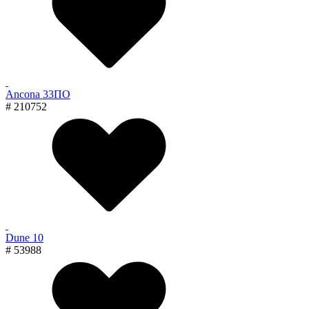
Ancona 33ПО
# 210752
Dune 10
# 53988