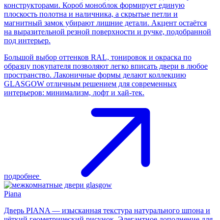
конструкторами. Короб моноблок формирует единую
плоскость полотна и наличника, а скрытые петли и
магнитный замок убирают лишние детали. Акцент остаётся
на выразительной резной поверхности и ручке, подобранной
под интерьер.
Большой выбор оттенков RAL, тонировок и окраска по
образцу покупателя позволяют легко вписать двери в любое
пространство. Лаконичные формы делают коллекцию
GLASGOW отличным решением для современных
интерьеров: минимализм, лофт и хай-тек.
подробнее
Piana
Дверь PIANA — изысканная текстура натурального шпона и
чёткий геометрический рисунок. Элегантное дополнение для