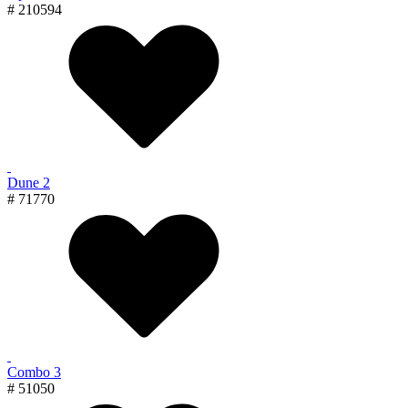
# 210594
Dune 2
# 71770
Combo 3
# 51050