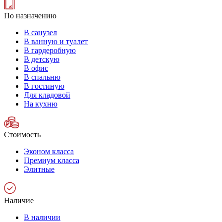
По назначению
В санузел
В ванную и туалет
В гардеробную
В детскую
В офис
В спальню
В гостиную
Для кладовой
На кухню
Стоимость
Эконом класса
Премиум класса
Элитные
Наличие
В наличии