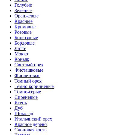
Голубые
Зеленые
Оранжевые
Красные
Кремовые
Розовые
Бирюзовые
Бордовые
Латте
Мокко
Коньяк
Светлый орех
Фисташковые
Фиолетовые
Темный орех
Темно-коричневые
Темно-серые
Сиреневые
Ясень
Дуб
Шоколад
Итальянский орех
Красное дерево
Слоновая кость