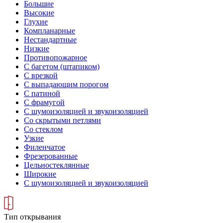
Большие
Высокие
Глухие
Компланарные
Нестандартные
Низкие
Противопожарное
С багетом (штапиком)
С врезкой
С выпадающим порогом
С патиной
С фрамугой
С шумоизоляцией и звукоизоляцией
Со скрытыми петлями
Со стеклом
Узкие
Филенчатое
Фрезерованные
Цельностеклянные
Широкие
С шумоизоляцией и звукоизоляцией
Тип открывания