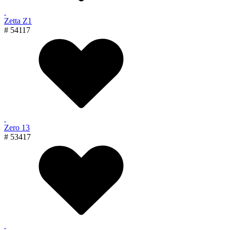
Zetta Z1
# 54117
Zero 13
# 53417