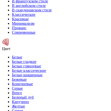
В французском стиле
В английском стиле
В скандинавском стиле
Классические
Красивые
Минимализм
Прованс
Современные
Цвет
Белые
Белые гладкие
Белые глянцевые
Белые классические
Белые крашенные
Бежевые
Коричневые
Серые
Венге
Беленый дуб
Капучино
Желтые
Синие