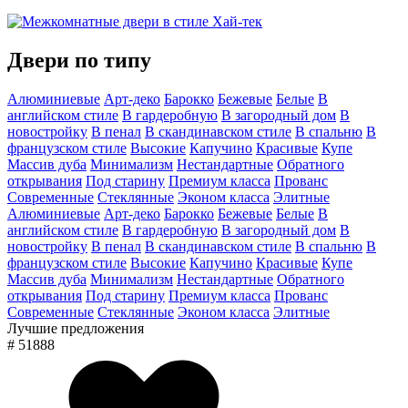
Двери по типу
Алюминиевые
Арт-деко
Барокко
Бежевые
Белые
В
английском стиле
В гардеробную
В загородный дом
В
новостройку
В пенал
В скандинавском стиле
В спальню
В
французском стиле
Высокие
Капучино
Красивые
Купе
Массив дуба
Минимализм
Нестандартные
Обратного
открывания
Под старину
Премиум класса
Прованс
Современные
Стеклянные
Эконом класса
Элитные
Алюминиевые
Арт-деко
Барокко
Бежевые
Белые
В
английском стиле
В гардеробную
В загородный дом
В
новостройку
В пенал
В скандинавском стиле
В спальню
В
французском стиле
Высокие
Капучино
Красивые
Купе
Массив дуба
Минимализм
Нестандартные
Обратного
открывания
Под старину
Премиум класса
Прованс
Современные
Стеклянные
Эконом класса
Элитные
Лучшие предложения
# 51888