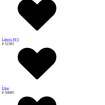
Libero PF3
# 52381
Elise
# 50085