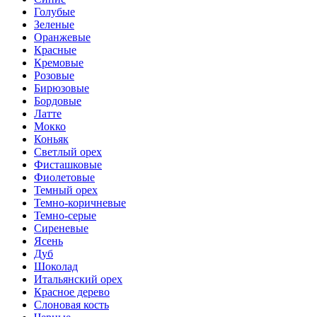
Голубые
Зеленые
Оранжевые
Красные
Кремовые
Розовые
Бирюзовые
Бордовые
Латте
Мокко
Коньяк
Светлый орех
Фисташковые
Фиолетовые
Темный орех
Темно-коричневые
Темно-серые
Сиреневые
Ясень
Дуб
Шоколад
Итальянский орех
Красное дерево
Слоновая кость