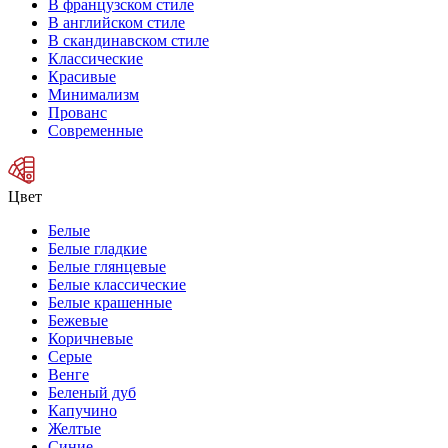
В французском стиле
В английском стиле
В скандинавском стиле
Классические
Красивые
Минимализм
Прованс
Современные
Цвет
Белые
Белые гладкие
Белые глянцевые
Белые классические
Белые крашенные
Бежевые
Коричневые
Серые
Венге
Беленый дуб
Капучино
Желтые
Синие