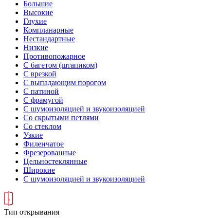
Большие
Высокие
Глухие
Компланарные
Нестандартные
Низкие
Противопожарное
С багетом (штапиком)
С врезкой
С выпадающим порогом
С патиной
С фрамугой
С шумоизоляцией и звукоизоляцией
Со скрытыми петлями
Со стеклом
Узкие
Филенчатое
Фрезерованные
Цельностеклянные
Широкие
С шумоизоляцией и звукоизоляцией
Тип открывания