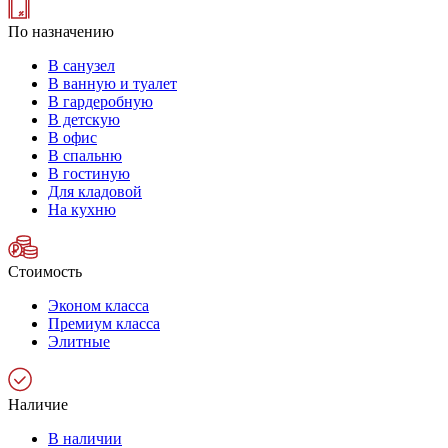
По назначению
В санузел
В ванную и туалет
В гардеробную
В детскую
В офис
В спальню
В гостиную
Для кладовой
На кухню
Стоимость
Эконом класса
Премиум класса
Элитные
Наличие
В наличии