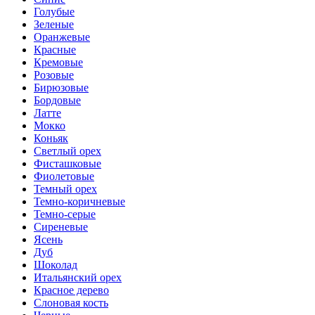
Голубые
Зеленые
Оранжевые
Красные
Кремовые
Розовые
Бирюзовые
Бордовые
Латте
Мокко
Коньяк
Светлый орех
Фисташковые
Фиолетовые
Темный орех
Темно-коричневые
Темно-серые
Сиреневые
Ясень
Дуб
Шоколад
Итальянский орех
Красное дерево
Слоновая кость