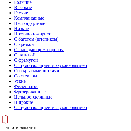
Большие
Высокие
Глухие
Компланарные
Нестандартные
Низкие
Противопожарное
С багетом (штапиком)
С врезкой
С выпадающим порогом
С патиной
С фрамугой
С шумоизоляцией и звукоизоляцией
Со скрытыми петлями
Со стеклом
Узкие
Филенчатое
Фрезерованные
Цельностеклянные
Широкие
С шумоизоляцией и звукоизоляцией
Тип открывания