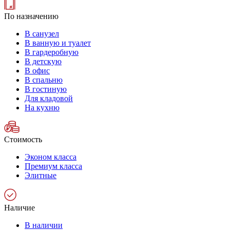
По назначению
В санузел
В ванную и туалет
В гардеробную
В детскую
В офис
В спальню
В гостиную
Для кладовой
На кухню
Стоимость
Эконом класса
Премиум класса
Элитные
Наличие
В наличии