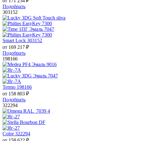
от
171 254
₽
Подобрать
303152
Smart Lock 303152
от
169 217
₽
Подобрать
198166
Termo 198166
от
158 803
₽
Подобрать
322294
Color 322294
от
158 622
₽