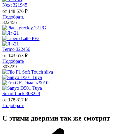
Next 321945
от
148 576
₽
Подобрать
322456
Termo 322456
от
143 653
₽
Подобрать
303229
Smart Lock 303229
от
178 817
₽
Подобрать
С этими дверями так же смотрят