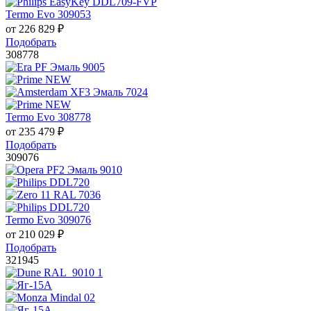
Termo Evo 309053
от
226 829
₽
Подобрать
308778
Termo Evo 308778
от
235 479
₽
Подобрать
309076
Termo Evo 309076
от
210 029
₽
Подобрать
321945