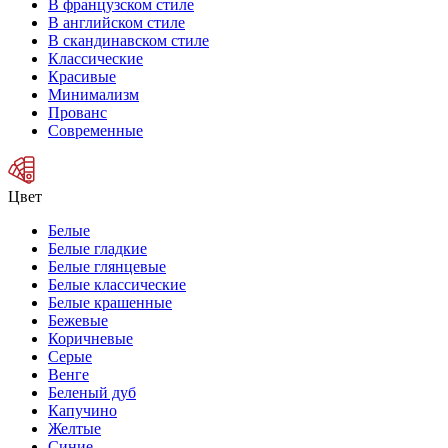
В французском стиле
В английском стиле
В скандинавском стиле
Классические
Красивые
Минимализм
Прованс
Современные
Цвет
Белые
Белые гладкие
Белые глянцевые
Белые классические
Белые крашенные
Бежевые
Коричневые
Серые
Венге
Беленый дуб
Капучино
Желтые
Синие