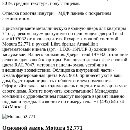
8019, средняя текстура, полуглянцевая.
Отделка полотна изнутри – МДФ панель с покрытием
ламинатином.
Присматриваете металлическую входную дверь для квартиры
? Тогда рекомендуем доступную по цене модель двери Trend
арт #197032 от производителя Ягуар с замочной системой
Mottura 52.771 и ручкой Libra бренда Armadillo в
цветематовый никель (арт. - LD26-1SN/CP-3) однозначно
заслуживает Вашего внимания. Дверь Trend 197032 - отличное
решение для вашей квартиры. Внешняя отделка с фрезеровкой
цвета RAL 7047, материал панели- эмаль устойчив к
внешниму воздействию. Облицовка внутренней части -
Эмаль фрезерованная цвета RAL 9016 привнесет уют в ваш
дом, будет гармонировать с общим стилем помещения.
Оформляйте заказ на входную дверь и оцените комфорт и уют
своего дома. Хотите получить консультацию? Менеджеры
компании с удовольствием помогут выбрать вариант именно
под ваши нужды. Позвоните по номеру тел.: +7 (495) 646-74-
74 (Москва)!
Основной замок
Mottura 52.771