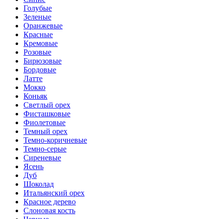
Голубые
Зеленые
Оранжевые
Красные
Кремовые
Розовые
Бирюзовые
Бордовые
Латте
Мокко
Коньяк
Светлый орех
Фисташковые
Фиолетовые
Темный орех
Темно-коричневые
Темно-серые
Сиреневые
Ясень
Дуб
Шоколад
Итальянский орех
Красное дерево
Слоновая кость