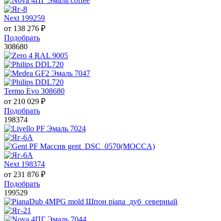
Next 199259
от
138 276
₽
Подобрать
308680
Termo Evo 308680
от
210 029
₽
Подобрать
198374
Next 198374
от
231 876
₽
Подобрать
199529