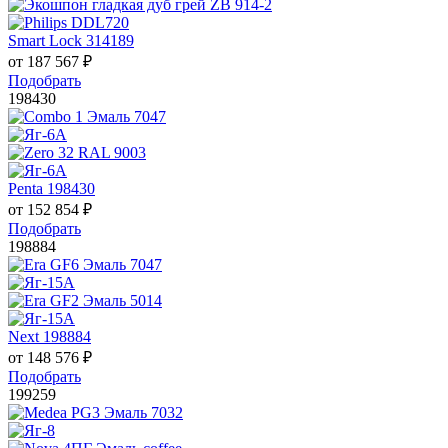
Smart Lock 314189
от
187 567
₽
Подобрать
198430
Penta 198430
от
152 854
₽
Подобрать
198884
Next 198884
от
148 576
₽
Подобрать
199259