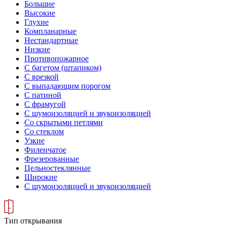
Большие
Высокие
Глухие
Компланарные
Нестандартные
Низкие
Противопожарное
С багетом (штапиком)
С врезкой
С выпадающим порогом
С патиной
С фрамугой
С шумоизоляцией и звукоизоляцией
Со скрытыми петлями
Со стеклом
Узкие
Филенчатое
Фрезерованные
Цельностеклянные
Широкие
С шумоизоляцией и звукоизоляцией
Тип открывания