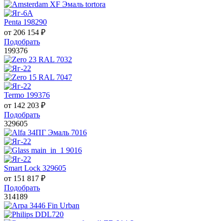
Penta 198290
от
206 154
₽
Подобрать
199376
Termo 199376
от
142 203
₽
Подобрать
329605
Smart Lock 329605
от
151 817
₽
Подобрать
314189