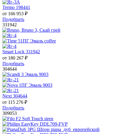
Termo 198441
от
166 953
₽
Подобрать
331942
Smart Lock 331942
от
180 267
₽
Подобрать
304644
Next 304644
от
115 276
₽
Подобрать
309053