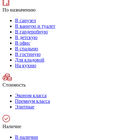
По назначению
В санузел
В ванную и туалет
В гардеробную
В детскую
В офис
В спальню
В гостиную
Для кладовой
На кухню
Стоимость
Эконом класса
Премиум класса
Элитные
Наличие
В наличии