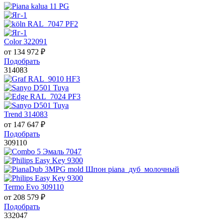
Color 322091
от
134 972
₽
Подобрать
314083
Trend 314083
от
147 647
₽
Подобрать
309110
Termo Evo 309110
от
208 579
₽
Подобрать
332047