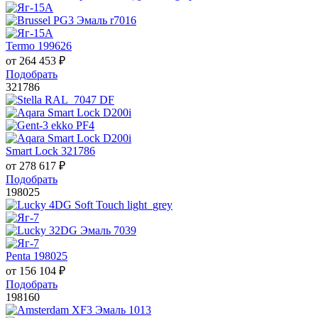
Termo 199626
от
264 453
₽
Подобрать
321786
Smart Lock 321786
от
278 617
₽
Подобрать
198025
Penta 198025
от
156 104
₽
Подобрать
198160