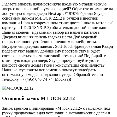
Желаете заказать взломостойкую входную металлическую
дверь с повышенной шумоизоляцией? Обратите внимание на
доступную модель двери Next арт. #197079 бренда Ягуар с
основным замком M-LOCK 22.12 и ручкой известной
компании Libra в современном стиле цвета "никель матовый"
(артикул - LD26-1SN/CP-3) обязательно достойна внимания.
Данная модель - идеальный выбор из нашего каталога.
Дверная внешняя панель гладкая цвета Дуб мореный,
покрытие: шпон устойчив к внешним воздействиям.
Внутренняя дверная панель : Soft Touch фрезерованная Кварц
подарит уют вашему домашнему пространству и будет
согласовываться со стилистикой помещения! Подбирайте
отличную входную дверь Ягуар, прочувствуйте уют и
комфорт своего дома! Нужна консультация специалиста?
Наши консультанты непременно помогут подобрать
оптимальную модель под ваши нужды. Обращайтесь по
телефону +7 (495) 646-74-74 (Москва)!
Основной замок
M-LOCK 22.12
Замок врезной цилиндровый «M-lock 22.12» с защелкой под
ручку предназначен для установки в металлические двери и