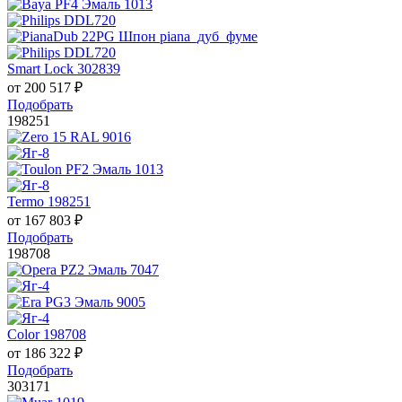
Smart Lock 302839
от
200 517
₽
Подобрать
198251
Termo 198251
от
167 803
₽
Подобрать
198708
Color 198708
от
186 322
₽
Подобрать
303171