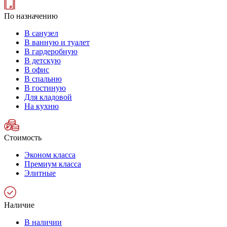
По назначению
В санузел
В ванную и туалет
В гардеробную
В детскую
В офис
В спальню
В гостиную
Для кладовой
На кухню
Стоимость
Эконом класса
Премиум класса
Элитные
Наличие
В наличии