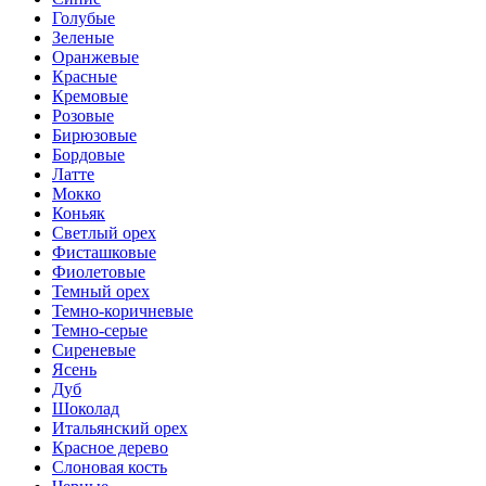
Голубые
Зеленые
Оранжевые
Красные
Кремовые
Розовые
Бирюзовые
Бордовые
Латте
Мокко
Коньяк
Светлый орех
Фисташковые
Фиолетовые
Темный орех
Темно-коричневые
Темно-серые
Сиреневые
Ясень
Дуб
Шоколад
Итальянский орех
Красное дерево
Слоновая кость