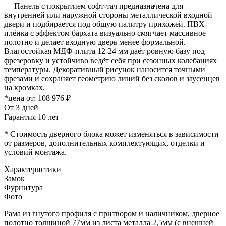
— Панель с покрытием софт-тач предназначена для
внутренней или наружной стороны металлической входной
двери и подбирается под общую палитру прихожей. ПВХ-
плёнка с эффектом бархата визуально смягчает массивное
полотно и делает входную дверь менее формальной.
Влагостойкая МДФ-плита 12-24 мм даёт ровную базу под
фрезеровку и устойчиво ведёт себя при сезонных колебаниях
температуры. Декоративный рисунок наносится точными
фрезами и сохраняет геометрию линий без сколов и заусенцев
на кромках.
*цена от:
108 976 ₽
От 3 дней
Гарантия 10 лет
* Стоимость дверного блока может изменяться в зависимости
от размеров, дополнительных комплектующих, отделки и
условий монтажа.
Характеристики
Замок
Фурнитура
Фото
Рама из гнутого профиля с притвором и наличником, дверное
полотно толщиной 77мм из листа металла 2,5мм (с внешней