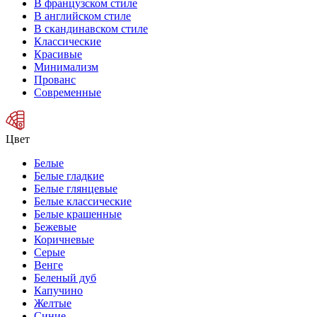
В французском стиле
В английском стиле
В скандинавском стиле
Классические
Красивые
Минимализм
Прованс
Современные
Цвет
Белые
Белые гладкие
Белые глянцевые
Белые классические
Белые крашенные
Бежевые
Коричневые
Серые
Венге
Беленый дуб
Капучино
Желтые
Синие