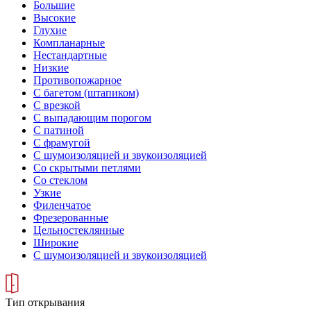
Большие
Высокие
Глухие
Компланарные
Нестандартные
Низкие
Противопожарное
С багетом (штапиком)
С врезкой
С выпадающим порогом
С патиной
С фрамугой
С шумоизоляцией и звукоизоляцией
Со скрытыми петлями
Со стеклом
Узкие
Филенчатое
Фрезерованные
Цельностеклянные
Широкие
С шумоизоляцией и звукоизоляцией
Тип открывания