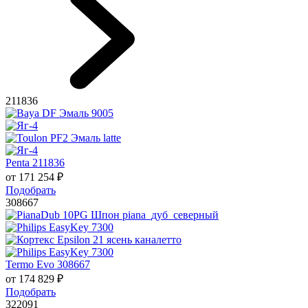
211836
Penta 211836
от
171 254
₽
Подобрать
308667
Termo Evo 308667
от
174 829
₽
Подобрать
322091