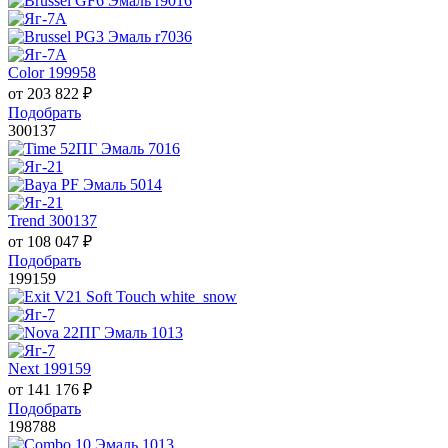
Color 199958
от
203 822
₽
Подобрать
300137
Trend 300137
от
108 047
₽
Подобрать
199159
Next 199159
от
141 176
₽
Подобрать
198788