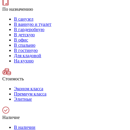
По назначению
В санузел
В ванную и туалет
В гардеробную
В детскую
В офис
В спальню
В гостиную
Для кладовой
На кухню
Стоимость
Эконом класса
Премиум класса
Элитные
Наличие
В наличии