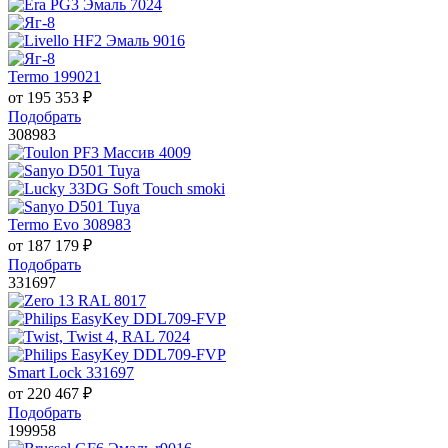
Termo 199021
от
195 353
₽
Подобрать
308983
Termo Evo 308983
от
187 179
₽
Подобрать
331697
Smart Lock 331697
от
220 467
₽
Подобрать
199958