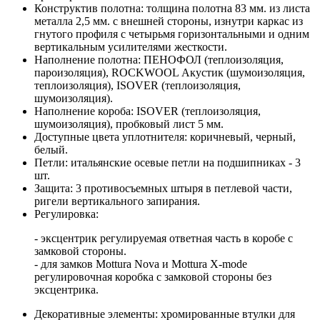
Конструктив полотна: толщина полотна 83 мм. из листа
металла 2,5 мм. с внешней стороны, изнутри каркас из
гнутого профиля с четырьмя горизонтальными и одним
вертикальным усилителями жесткости.
Наполнение полотна: ПЕНОФОЛ (теплоизоляция,
пароизоляция), ROCKWOOL Акустик (шумоизоляция,
теплоизоляция), ISOVER (теплоизоляция,
шумоизоляция).
Наполнение короба: ISOVER (теплоизоляция,
шумоизоляция), пробковый лист 5 мм.
Доступные цвета уплотнителя: коричневый, черный,
белый.
Петли: итальянские осевые петли на подшипниках - 3
шт.
Защита: 3 противосъемных штыря в петлевой части,
ригели вертикального запирания.
Регулировка:
- эксцентрик регулируемая ответная часть в коробе с
замковой стороны.
- для замков Mottura Nova и Mottura X-mode
регулировочная коробка с замковой стороны без
эксцентрика.
Декоративные элементы: хромированные втулки для