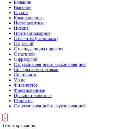
Большие
Высокие
Глухие
Компланарные
Нестандартные
Низкие
Противопожарное
С багетом (штапиком)
С врезкой
С выпадающим порогом
С патиной
С фрамугой
С шумоизоляцией и звукоизоляцией
Со скрытыми петлями
Со стеклом
Узкие
Филенчатое
Фрезерованные
Цельностеклянные
Широкие
С шумоизоляцией и звукоизоляцией
Тип открывания