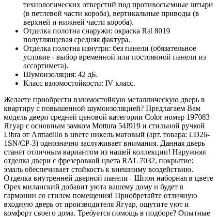
технологических отверстий под противосъемные штыри
(в петлевой части короба), вертикальные приводы (в
верхней и нижней части короба).
Отделка полотна снаружи: окраска Ral 8019
полуглянцевая средняя фактура.
Отделка полотна изнутри: без панели (обязательное
условие - выбор временной или постоянной панели из
ассортимета).
Шумоизоляция: 42 дБ.
Класс взломостойкости: IV класс.
Желаете приобрести взломостойкую металлическую дверь в
квартиру с повышенной шумоизоляцией? Предлагаем Вам
модель двери средней ценовой категории Color номер 197083
Ягуар с основным замком Mottura 54J919 и стильной ручкой
Libra от Armadillo в цвете никель матовый (арт. товара: LD26-
1SN/CP-3) однозначно заслуживает внимания. Данная дверь
станет отличным вариантом из нашей коллекции! Наружняя
отделка двери с фрезеровкой цвета RAL 7032, покрытие:
эмаль обеспечивает стойкость к внешниму воздействию.
Отделка внутренней дверной панели - Шпон наборная в цвете
Орех миланский добавит уюта вашему дому и будет в
гармонии со стилем помещения! Приобретайте отличную
входную дверь от производителя Ягуар, ощутите уют и
комфорт своего дома. Требуется помощь в подборе? Опытные