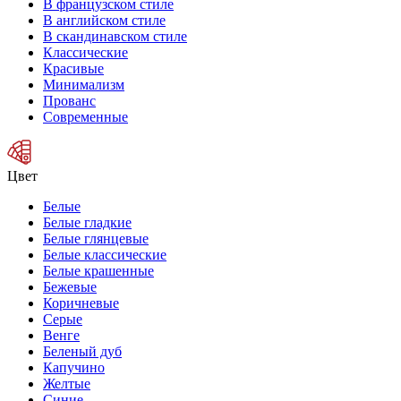
В французском стиле
В английском стиле
В скандинавском стиле
Классические
Красивые
Минимализм
Прованс
Современные
Цвет
Белые
Белые гладкие
Белые глянцевые
Белые классические
Белые крашенные
Бежевые
Коричневые
Серые
Венге
Беленый дуб
Капучино
Желтые
Синие