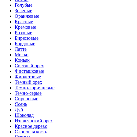
Голубые
Зеленые
Оранжевые
Красные
Кремовые
Розовые
Бирюзовые
Бордовые
Латте
Мокко
Коньяк
Светлый орех
Фисташковые
Фиолетовые
Темный орех
Темно-коричневые
Темно-серые
Сиреневые
Ясень
Дуб
Шоколад
Итальянский орех
Красное дерево
Слоновая кость