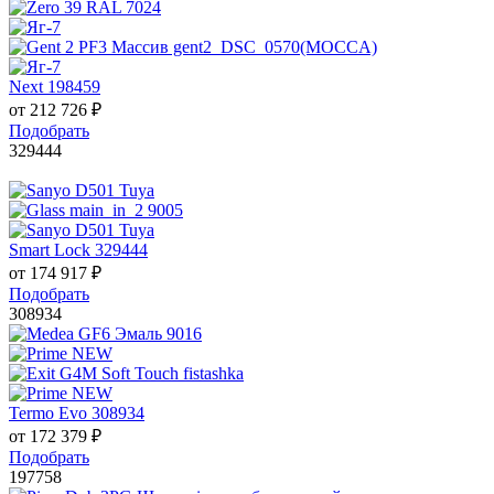
Next 198459
от
212 726
₽
Подобрать
329444
Smart Lock 329444
от
174 917
₽
Подобрать
308934
Termo Evo 308934
от
172 379
₽
Подобрать
197758