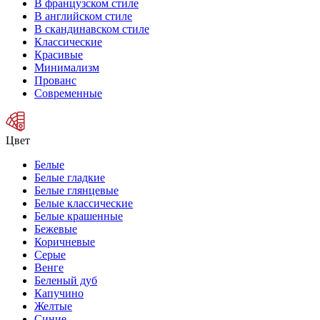
В французском стиле
В английском стиле
В скандинавском стиле
Классические
Красивые
Минимализм
Прованс
Современные
Цвет
Белые
Белые гладкие
Белые глянцевые
Белые классические
Белые крашенные
Бежевые
Коричневые
Серые
Венге
Беленый дуб
Капучино
Желтые
Синие