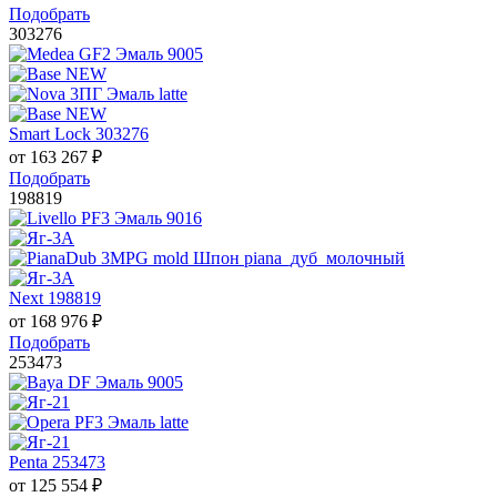
Подобрать
303276
Smart Lock 303276
от
163 267
₽
Подобрать
198819
Next 198819
от
168 976
₽
Подобрать
253473
Penta 253473
от
125 554
₽