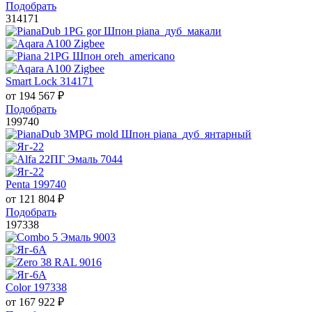
Подобрать
314171
Smart Lock 314171
от
194 567
₽
Подобрать
199740
Penta 199740
от
121 804
₽
Подобрать
197338
Color 197338
от
167 922
₽