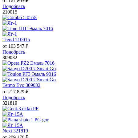
от
167 803
₽
Подобрать
210015
Trend 210015
от
103 547
₽
Подобрать
309032
Termo Evo 309032
от
217 829
₽
Подобрать
321819
Next 321819
от
209 176
₽