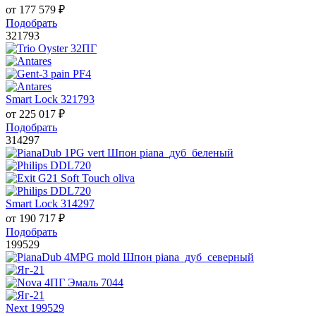
от
177 579
₽
Подобрать
321793
Smart Lock 321793
от
225 017
₽
Подобрать
314297
Smart Lock 314297
от
190 717
₽
Подобрать
199529
Next 199529