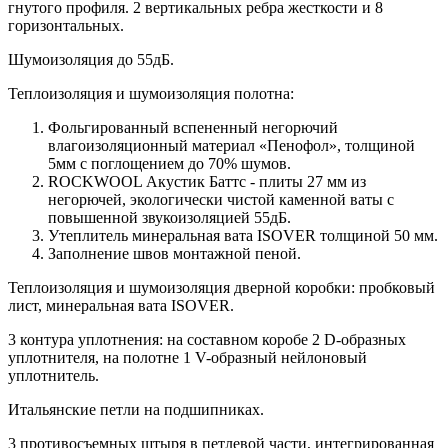
гнутого профиля. 2 вертикальных ребра жесткости и 8
горизонтальных.
Шумоизоляция до 55дБ.
Теплоизоляция и шумоизоляция полотна:
Фольгированный вспененный негорючий
влагоизоляционный материал «Пенофол», толщиной
5мм с поглощением до 70% шумов.
ROCKWOOL Акустик Баттс - плиты 27 мм из
негорючей, экологически чистой каменной ваты с
повышенной звукоизоляцией 55дБ.
Утеплитель минеральная вата ISOVER толщиной 50 мм.
Заполнение швов монтажной пеной.
Теплоизоляция и шумоизоляция дверной коробки: пробковый
лист, минеральная вата ISOVER.
3 контура уплотнения: на составном коробе 2 D-образных
уплотнителя, на полотне 1 V-образный нейлоновый
уплотнитель.
Итальянские петли на подшипниках.
3 противосъемных штыря в петлевой части, интегрированная