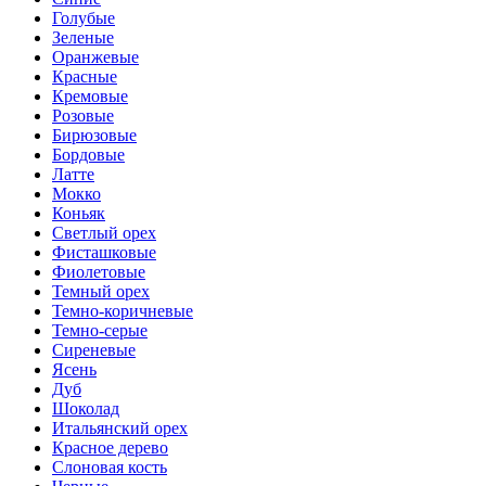
Голубые
Зеленые
Оранжевые
Красные
Кремовые
Розовые
Бирюзовые
Бордовые
Латте
Мокко
Коньяк
Светлый орех
Фисташковые
Фиолетовые
Темный орех
Темно-коричневые
Темно-серые
Сиреневые
Ясень
Дуб
Шоколад
Итальянский орех
Красное дерево
Слоновая кость