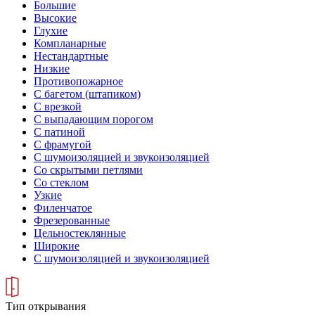
Большие
Высокие
Глухие
Компланарные
Нестандартные
Низкие
Противопожарное
С багетом (штапиком)
С врезкой
С выпадающим порогом
С патиной
С фрамугой
С шумоизоляцией и звукоизоляцией
Со скрытыми петлями
Со стеклом
Узкие
Филенчатое
Фрезерованные
Цельностеклянные
Широкие
С шумоизоляцией и звукоизоляцией
Тип открывания