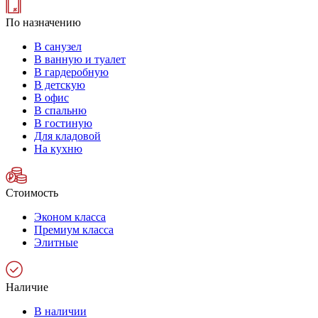
По назначению
В санузел
В ванную и туалет
В гардеробную
В детскую
В офис
В спальню
В гостиную
Для кладовой
На кухню
Стоимость
Эконом класса
Премиум класса
Элитные
Наличие
В наличии