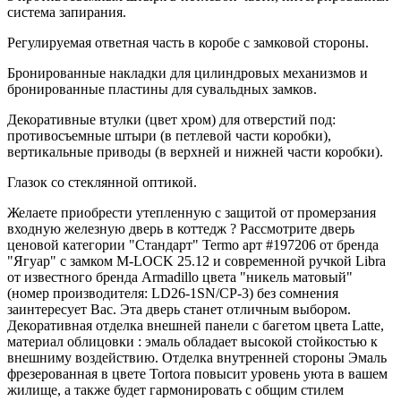
система запирания.
Регулируемая ответная часть в коробе с замковой стороны.
Бронированные накладки для цилиндровых механизмов и
бронированные пластины для сувальдных замков.
Декоративные втулки (цвет хром) для отверстий под:
противосъемные штыри (в петлевой части коробки),
вертикальные приводы (в верхней и нижней части коробки).
Глазок со стеклянной оптикой.
Желаете приобрести утепленную с защитой от промерзания
входную железную дверь в коттедж ? Рассмотрите дверь
ценовой категории "Стандарт" Termo арт #197206 от бренда
"Ягуар" с замком M-LOCK 25.12 и современной ручкой Libra
от известного бренда Armadillo цвета "никель матовый"
(номер производителя: LD26-1SN/CP-3) без сомнения
заинтересует Вас. Эта дверь станет отличным выбором.
Декоративная отделка внешней панели с багетом цвета Latte,
материал облицовки : эмаль обладает высокой стойкостью к
внешниму воздействию. Отделка внутренней стороны Эмаль
фрезерованная в цвете Tortora повысит уровень уюта в вашем
жилище, а также будет гармонировать с общим стилем