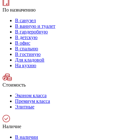
По назначению
В санузел
В ванную и туалет
В гардеробную
В детскую
В офис
В спальню
В гостиную
Для кладовой
На кухню
Стоимость
Эконом класса
Премиум класса
Элитные
Наличие
В наличии