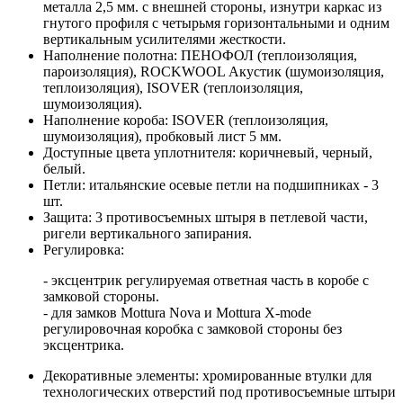
металла 2,5 мм. с внешней стороны, изнутри каркас из
гнутого профиля с четырьмя горизонтальными и одним
вертикальным усилителями жесткости.
Наполнение полотна: ПЕНОФОЛ (теплоизоляция,
пароизоляция), ROCKWOOL Акустик (шумоизоляция,
теплоизоляция), ISOVER (теплоизоляция,
шумоизоляция).
Наполнение короба: ISOVER (теплоизоляция,
шумоизоляция), пробковый лист 5 мм.
Доступные цвета уплотнителя: коричневый, черный,
белый.
Петли: итальянские осевые петли на подшипниках - 3
шт.
Защита: 3 противосъемных штыря в петлевой части,
ригели вертикального запирания.
Регулировка:
- эксцентрик регулируемая ответная часть в коробе с
замковой стороны.
- для замков Mottura Nova и Mottura X-mode
регулировочная коробка с замковой стороны без
эксцентрика.
Декоративные элементы: хромированные втулки для
технологических отверстий под противосъемные штыри