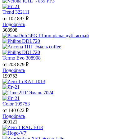
Trend 322111
от
102 897
₽
Подобрать
308908
Termo Evo 308908
от
208 879
₽
Подобрать
199753
Color 199753
от
140 622
₽
Подобрать
309121