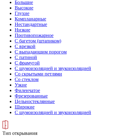
Большие
Высокие
Глухие
Компланарные
Нестандартные
Низкие
Противопожарное
С багетом (штапиком)
С врезкой
С выпадающим порогом
С патиной
С фрамугой
С шумоизоляцией и звукоизоляцией
Со скрытыми петлями
Со стеклом
Узкие
Филенчатое
Фрезерованные
Цельностеклянные
Широкие
С шумоизоляцией и звукоизоляцией
Тип открывания