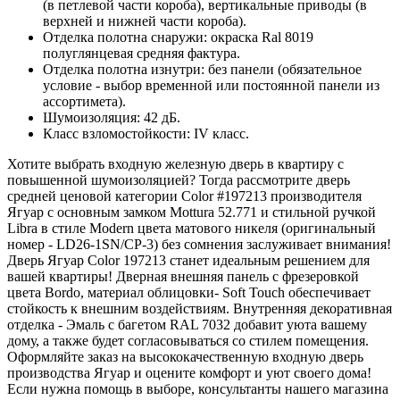
(в петлевой части короба), вертикальные приводы (в
верхней и нижней части короба).
Отделка полотна снаружи: окраска Ral 8019
полуглянцевая средняя фактура.
Отделка полотна изнутри: без панели (обязательное
условие - выбор временной или постоянной панели из
ассортимета).
Шумоизоляция: 42 дБ.
Класс взломостойкости: IV класс.
Хотите выбрать входную железную дверь в квартиру с
повышенной шумоизоляцией? Тогда рассмотрите дверь
средней ценовой категории Color #197213 производителя
Ягуар с основным замком Mottura 52.771 и стильной ручкой
Libra в стиле Modern цвета матового никеля (оригинальный
номер - LD26-1SN/CP-3) без сомнения заслуживает внимания!
Дверь Ягуар Color 197213 станет идеальным решением для
вашей квартиры! Дверная внешняя панель с фрезеровкой
цвета Bordo, материал облицовки- Soft Touch обеспечивает
стойкость к внешним воздействиям. Внутренняя декоративная
отделка - Эмаль с багетом RAL 7032 добавит уюта вашему
дому, а также будет согласовываться со стилем помещения.
Оформляйте заказ на высококачественную входную дверь
производства Ягуар и оцените комфорт и уют своего дома!
Если нужна помощь в выборе, консультанты нашего магазина