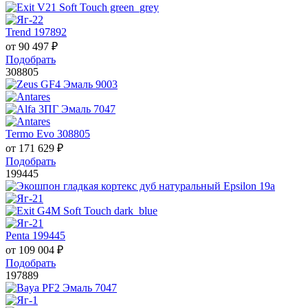
Trend 197892
от
90 497
₽
Подобрать
308805
Termo Evo 308805
от
171 629
₽
Подобрать
199445
Penta 199445
от
109 004
₽
Подобрать
197889