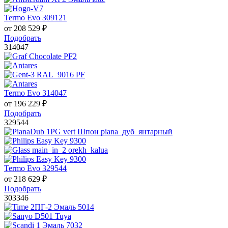
Termo Evo 309121
от
208 529
₽
Подобрать
314047
Termo Evo 314047
от
196 229
₽
Подобрать
329544
Termo Evo 329544
от
218 629
₽
Подобрать
303346