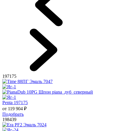
197175
Penta 197175
от
119 904
₽
Подобрать
198439