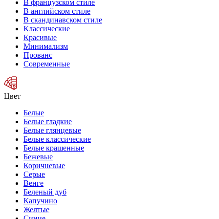
В французском стиле
В английском стиле
В скандинавском стиле
Классические
Красивые
Минимализм
Прованс
Современные
Цвет
Белые
Белые гладкие
Белые глянцевые
Белые классические
Белые крашенные
Бежевые
Коричневые
Серые
Венге
Беленый дуб
Капучино
Желтые
Синие