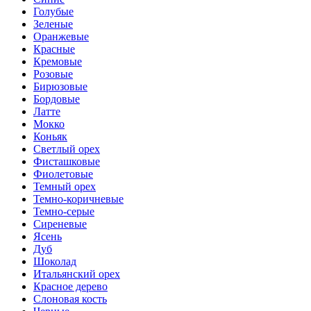
Голубые
Зеленые
Оранжевые
Красные
Кремовые
Розовые
Бирюзовые
Бордовые
Латте
Мокко
Коньяк
Светлый орех
Фисташковые
Фиолетовые
Темный орех
Темно-коричневые
Темно-серые
Сиреневые
Ясень
Дуб
Шоколад
Итальянский орех
Красное дерево
Слоновая кость