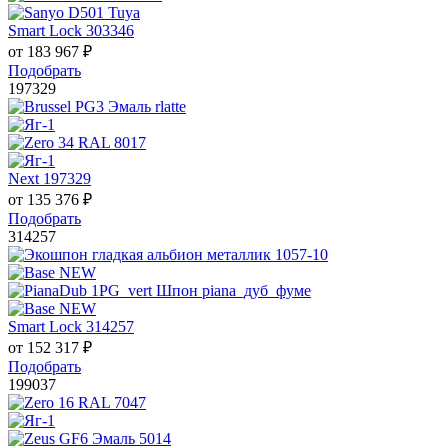
Smart Lock 303346
от
183 967
₽
Подобрать
197329
Next 197329
от
135 376
₽
Подобрать
314257
Smart Lock 314257
от
152 317
₽
Подобрать
199037