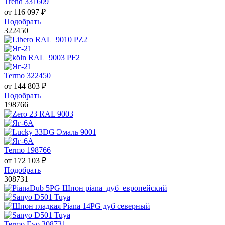
Trend 331609
от
116 097
₽
Подобрать
322450
Termo 322450
от
144 803
₽
Подобрать
198766
Termo 198766
от
172 103
₽
Подобрать
308731
Termo Evo 308731