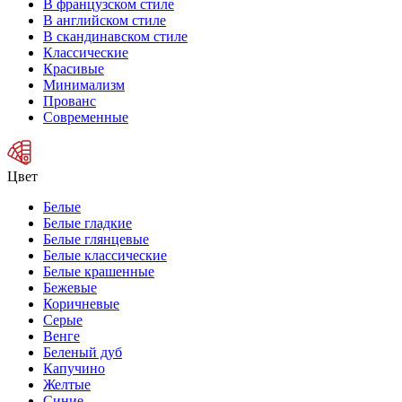
В французском стиле
В английском стиле
В скандинавском стиле
Классические
Красивые
Минимализм
Прованс
Современные
Цвет
Белые
Белые гладкие
Белые глянцевые
Белые классические
Белые крашенные
Бежевые
Коричневые
Серые
Венге
Беленый дуб
Капучино
Желтые
Синие