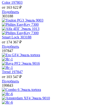
Color 197803
от
163 622
₽
Подобрать
303188
Smart Lock 303188
от
174 367
₽
Подобрать
197847
Trend 197847
от
103 547
₽
Подобрать
199843