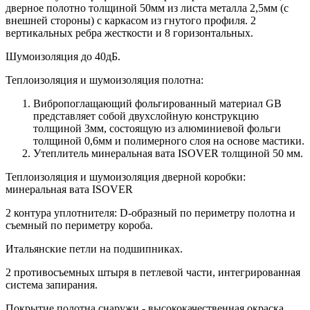
дверное полотно толщиной 50мм из листа металла 2,5мм (с
внешней стороны) c каркасом из гнутого профиля. 2
вертикальных ребра жесткости и 8 горизонтальных.
Шумоизоляция до 40дБ.
Теплоизоляция и шумоизоляция полотна:
Вибропоглащающий фольгированный материал GB
представляет собой двухслойную конструкцию
толщиной 3мм, состоящую из алюминиевой фольги
толщиной 0,6мм и полимерного слоя на основе мастики.
Утеплитель минеральная вата ISOVER толщиной 50 мм.
Теплоизоляция и шумоизоляция дверной коробки:
минеральная вата ISOVER
2 контура уплотнителя: D-образный по периметру полотна и
съемный по периметру короба.
Итальянские петли на подшипниках.
2 противосъемных штыря в петлевой части, интегрированная
система запирания.
Покрытие полотна снаружи - высококачественная окраска