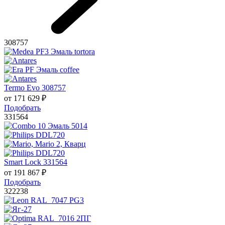
308757
Termo Evo 308757
от
171 629
₽
Подобрать
331564
Smart Lock 331564
от
191 867
₽
Подобрать
322238