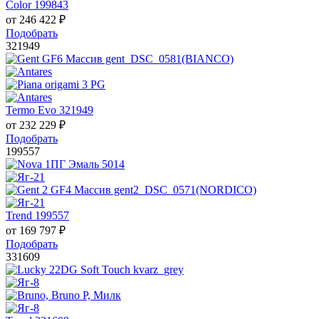
Color 199843
от
246 422
₽
Подобрать
321949
Termo Evo 321949
от
232 229
₽
Подобрать
199557
Trend 199557
от
169 797
₽
Подобрать
331609