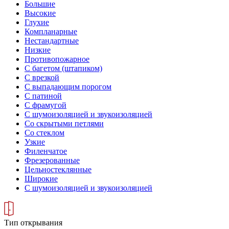
Большие
Высокие
Глухие
Компланарные
Нестандартные
Низкие
Противопожарное
С багетом (штапиком)
С врезкой
С выпадающим порогом
С патиной
С фрамугой
С шумоизоляцией и звукоизоляцией
Со скрытыми петлями
Со стеклом
Узкие
Филенчатое
Фрезерованные
Цельностеклянные
Широкие
С шумоизоляцией и звукоизоляцией
Тип открывания