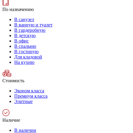
По назначению
В санузел
В ванную и туалет
В гардеробную
В детскую
В офис
В спальню
В гостиную
Для кладовой
На кухню
Стоимость
Эконом класса
Премиум класса
Элитные
Наличие
В наличии