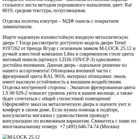
стального листа методом порошкового напыления, цвет: Ral
8019, средняя текстура, полуглянцевая.
Отделка полотна изнутри – МДФ панель с покрытием
ламинатином.
Ищете надежную взломостойкую входную металлическую
дверь ? Тогда рассмотрите доступную модель двери Trend
#197262 от бренда Ягуар с основным замком M-LOCK 25.12 и
ручкой известной компании Libra в современном стиле цвета
матовый никель (артикул: LD26-1SN/CP-3) однозначно
достойна внимания. Данная дверь - идеальное решение из
нашего ассортимента! Облицовка внешней части с
фрезеровкой цвета RAL 9016, материал облицовки: эмаль
имеет высокую устойчивость к внешним воздействиям.
Отделка внутренней стороны - Экошпон фрезерованная цвета
LS 00 929-2 повысит уровень уюта в вашем жилище, а также
будет сочетаться с общей стилистикой помещения!
Оформляйте заказ на металлическую дверь и оцените уют и
комфорт в своем доме. Если нужна помощь в подборе,
консультанты магазина с удовольствием проведут
консультацию по возможным вариантам. Свяжитесь с нами по
многоканальному номеру +7 (495) 646-74-74 (Москва)