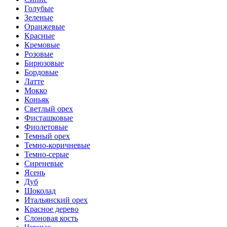
Голубые
Зеленые
Оранжевые
Красные
Кремовые
Розовые
Бирюзовые
Бордовые
Латте
Мокко
Коньяк
Светлый орех
Фисташковые
Фиолетовые
Темный орех
Темно-коричневые
Темно-серые
Сиреневые
Ясень
Дуб
Шоколад
Итальянский орех
Красное дерево
Слоновая кость