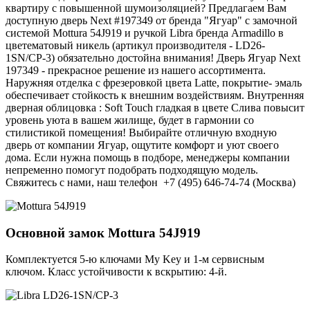
квартиру с повышенной шумоизоляцией? Предлагаем Вам
доступную дверь Next #197349 от бренда "Ягуар" с замочной
системой Mottura 54J919 и ручкой Libra бренда Armadillo в
цветематовый никель (артикул производителя - LD26-
1SN/CP-3) обязательно достойна внимания! Дверь Ягуар Next
197349 - прекрасное решение из нашего ассортимента.
Наружняя отделка с фрезеровкой цвета Latte, покрытие- эмаль
обеспечивает стойкость к внешним воздействиям. Внутренняя
дверная облицовка : Soft Touch гладкая в цвете Слива повысит
уровень уюта в вашем жилище, будет в гармонии со
стилистикой помещения! Выбирайте отличную входную
дверь от компании Ягуар, ощутите комфорт и уют своего
дома. Если нужна помощь в подборе, менеджеры компании
непременно помогут подобрать подходящую модель.
Свяжитесь с нами, наш телефон +7 (495) 646-74-74 (Москва)
Основной замок
Mottura 54J919
Комплектуется 5-ю ключами My Key и 1-м сервисным
ключом. Класс устойчивости к вскрытию: 4-й.