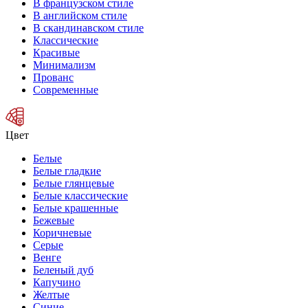
В французском стиле
В английском стиле
В скандинавском стиле
Классические
Красивые
Минимализм
Прованс
Современные
Цвет
Белые
Белые гладкие
Белые глянцевые
Белые классические
Белые крашенные
Бежевые
Коричневые
Серые
Венге
Беленый дуб
Капучино
Желтые
Синие