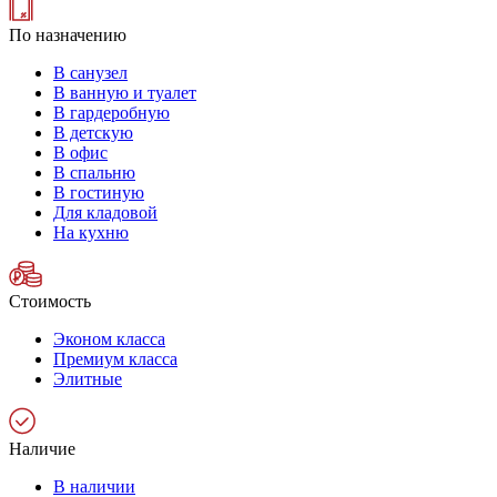
По назначению
В санузел
В ванную и туалет
В гардеробную
В детскую
В офис
В спальню
В гостиную
Для кладовой
На кухню
Стоимость
Эконом класса
Премиум класса
Элитные
Наличие
В наличии