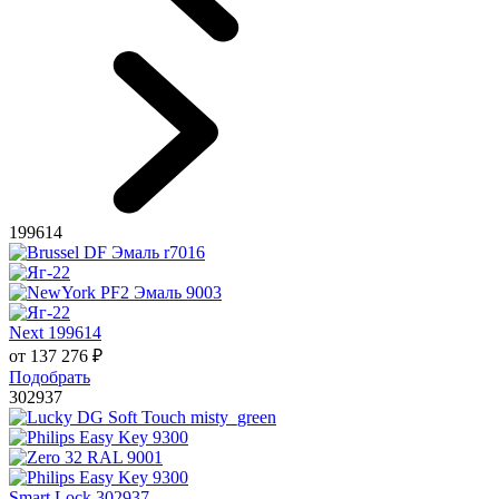
199614
Next 199614
от
137 276
₽
Подобрать
302937
Smart Lock 302937