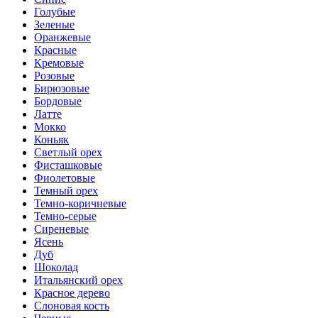
Голубые
Зеленые
Оранжевые
Красные
Кремовые
Розовые
Бирюзовые
Бордовые
Латте
Мокко
Коньяк
Светлый орех
Фисташковые
Фиолетовые
Темный орех
Темно-коричневые
Темно-серые
Сиреневые
Ясень
Дуб
Шоколад
Итальянский орех
Красное дерево
Слоновая кость