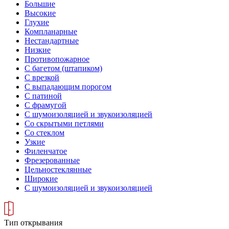
Большие
Высокие
Глухие
Компланарные
Нестандартные
Низкие
Противопожарное
С багетом (штапиком)
С врезкой
С выпадающим порогом
С патиной
С фрамугой
С шумоизоляцией и звукоизоляцией
Со скрытыми петлями
Со стеклом
Узкие
Филенчатое
Фрезерованные
Цельностеклянные
Широкие
С шумоизоляцией и звукоизоляцией
Тип открывания