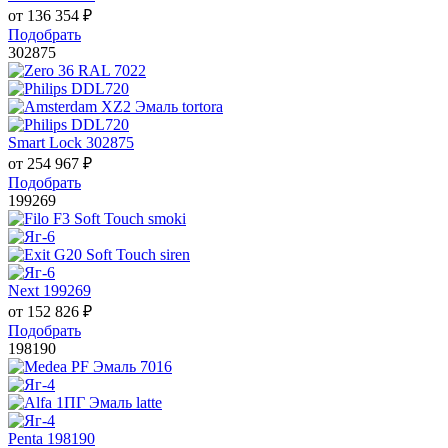
от
136 354
₽
Подобрать
302875
Smart Lock 302875
от
254 967
₽
Подобрать
199269
Next 199269
от
152 826
₽
Подобрать
198190
Penta 198190