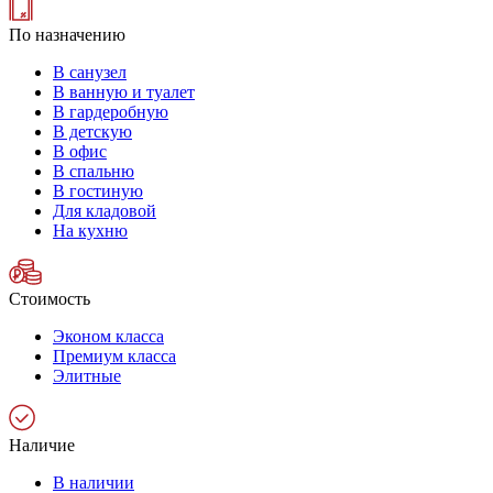
По назначению
В санузел
В ванную и туалет
В гардеробную
В детскую
В офис
В спальню
В гостиную
Для кладовой
На кухню
Стоимость
Эконом класса
Премиум класса
Элитные
Наличие
В наличии