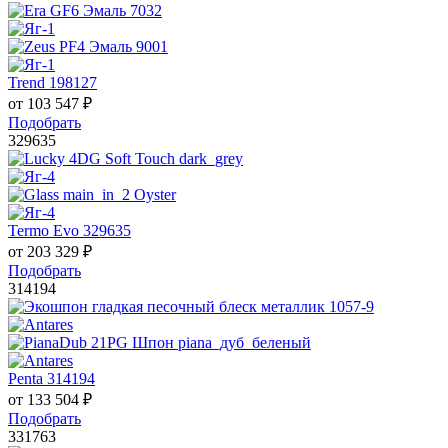
Trend 198127
от
103 547
₽
Подобрать
329635
Termo Evo 329635
от
203 329
₽
Подобрать
314194
Penta 314194
от
133 504
₽
Подобрать
331763