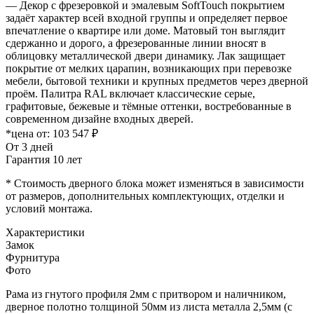
— Декор с фрезеровкой и эмалевым SoftTouch покрытием
задаёт характер всей входной группы и определяет первое
впечатление о квартире или доме. Матовый тон выглядит
сдержанно и дорого, а фрезерованные линии вносят в
облицовку металлической двери динамику. Лак защищает
покрытие от мелких царапин, возникающих при перевозке
мебели, бытовой техники и крупных предметов через дверной
проём. Палитра RAL включает классические серые,
графитовые, бежевые и тёмные оттенки, востребованные в
современном дизайне входных дверей.
*цена от:
103 547 ₽
От 3 дней
Гарантия 10 лет
* Стоимость дверного блока может изменяться в зависимости
от размеров, дополнительных комплектующих, отделки и
условий монтажа.
Характеристики
Замок
Фурнитура
Фото
Рама из гнутого профиля 2мм с притвором и наличником,
дверное полотно толщиной 50мм из листа металла 2,5мм (с