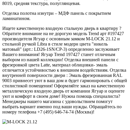
8019, средняя текстура, полуглянцевая.
Отделка полотна изнутри – МДФ панель с покрытием
ламинатином.
Ищете качественную входную стальную дверь в квартиру ?
Обратите внимание на не дорогую модель Trend арт #197427
производителя Ягуар с основным замком M-LOCK 21.12 и
стильной ручкой Libra в стиле модерн цвета "никель
матовый" (арт.: LD26-1SN/CP-3) определенно заслуживает
Вашего внимания! Ягуар Trend 197427 станет отличным
выбором из нашей коллекции! Отделка внешней панели с
фрезеровкой цвета Latte, материал облицовки- эмаль
отличается устойчивостью к внешним воздействиям. Отделка
внутренней поверхности двери : Эмаль фрезерованная RAL
9003 привнесет уют в ваш дом и будет гармонировать с общей
стилистикой помещения! Оформляйте заказ на качественную
металлическую входную дверь от компании Ягуар и оцените
уют и комфорт в своем доме! Нужна помощь специалиста?
Менеджеры нашего магазина с удовольствием помогут
выбрать вариант именно под ваши нужды. Обращайтесь по
номеру телефона +7 (495) 646-74-74 (Москва)!