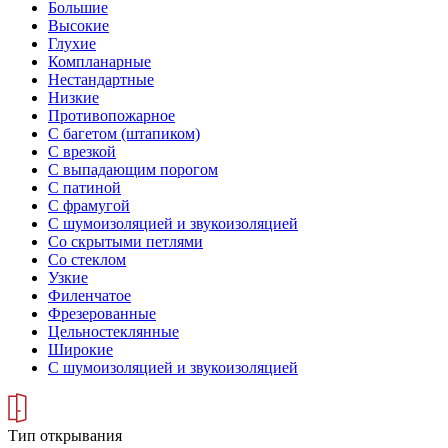
Большие
Высокие
Глухие
Компланарные
Нестандартные
Низкие
Противопожарное
С багетом (штапиком)
С врезкой
С выпадающим порогом
С патиной
С фрамугой
С шумоизоляцией и звукоизоляцией
Со скрытыми петлями
Со стеклом
Узкие
Филенчатое
Фрезерованные
Цельностеклянные
Широкие
С шумоизоляцией и звукоизоляцией
Тип открывания