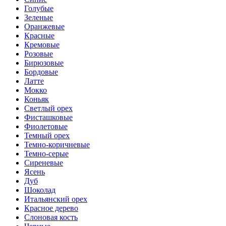
Голубые
Зеленые
Оранжевые
Красные
Кремовые
Розовые
Бирюзовые
Бордовые
Латте
Мокко
Коньяк
Светлый орех
Фисташковые
Фиолетовые
Темный орех
Темно-коричневые
Темно-серые
Сиреневые
Ясень
Дуб
Шоколад
Итальянский орех
Красное дерево
Слоновая кость