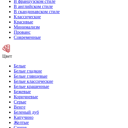
В французском стиле
В английском стиле
В скандинавском стиле
Классические
Красивые
Минимализм
Прованс
Современные
Цвет
Белые
Белые гладкие
Белые глянцевые
Белые классические
Белые крашенные
Бежевые
Коричневые
Серые
Венге
Беленый дуб
Капучино
Желтые
Синие