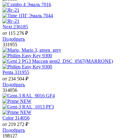
Next 236185
от
115 276
₽
Подобрать
331955
Penta 331955
от
234 504
₽
Подобрать
314056
Color 314056
от
219 272
₽
Подобрать
198127