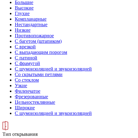
Большие
Высокие
Глухие
Компланарные
Нестандартные
Низкие
Противопожарное
С багетом (штапиком)
С врезкой
С выпадающим порогом
С патиной
С фрамугой
С шумоизоляцией и звукоизоляцией
Со скрытыми петлями
Со стеклом
Узкие
Филенчатое
Фрезерованные
Цельностеклянные
Широкие
С шумоизоляцией и звукоизоляцией
Тип открывания