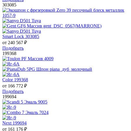
303085
Smart Lock 303085
от
240 567
₽
Подобрать
199368
Color 199368
от
166 772
₽
Подобрать
199694
Next 199694
от
161 176
₽