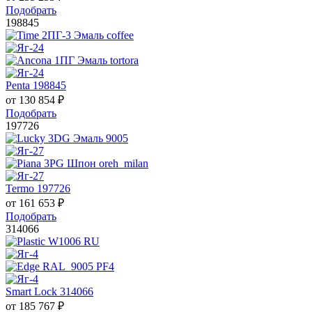
Подобрать
198845
Penta 198845
от
130 854
₽
Подобрать
197726
Termo 197726
от
161 653
₽
Подобрать
314066
Smart Lock 314066
от
185 767
₽