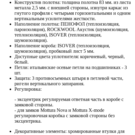
Конструктив полотна: толщина полотна 83 мм. из листа
металла 2,5 мм. с внешней стороны, изнутри каркас из
гнутого профиля с четырьмя горизонтальными и одним
вертикальным усилителями жесткости.
Наполнение полотна: ПЕНОФОЛ (теплоизоляция,
пароизоляция), ROCKWOOL Акустик (шумоизоляция,
теплоизоляция), ISOVER (теплоизоляция,
шумоизоляция).
Наполнение короба: ISOVER (теплоизоляция,
шумоизоляция), пробковый лист 5 мм.
Доступные цвета уплотнителя: коричневый, черный,
белый.
Петли: итальянские осевые петли на подшипниках - 3
шт.
Защита: 3 противосъемных штыря в петлевой части,
ригели вертикального запирания.
Регулировка:
- эксцентрик регулируемая ответная часть в коробе с
замковой стороны.
- для замков Mottura Nova и Mottura X-mode
регулировочная коробка с замковой стороны без
эксцентрика.
Декоративные элементы: хромированные втулки для