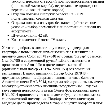
технологических отверстий под противосъемные штыри
(в петлевой части короба), вертикальные приводы (в
верхней и нижней части короба).
Отделка полотна снаружи: окраска Ral 8019
полуглянцевая средняя фактура.
Отделка полотна изнутри: без панели (обязательное
условие - выбор временной или постоянной панели из
ассортимета).
Шумоизоляция: 42 дБ.
Класс взломостойкости: IV класс.
Хотите подобрать взломостойкую входную дверь для
квартиры с повышенной шумоизоляцией? Взгляните на
премиум дверь Color арт #197848 от бренда "Ягуар" с замком
Cisa 56.786 и современной ручкой Libra от известного
производителя Armadillo в цвете никель матовый
(оригинальный номер - LD26-1SN/CP-3) без сомнения
заслуживает Вашего внимания. Ягуар Color 197848 -
прекрасное решение. Дверная внешняя панель с багетом
Amsterdam цвета RAL 5014, материал облицовки: эмаль имеет
высокую устойчивость к внешним воздействиям. Отделка
внутренней поверхности двери Эмаль фрезерованная цвета
RAL 5014 привнесет уют в ваш дом и будет согласовываться
со стилистикой помещения. Подбирайте металлическую
входную дверь производства Ягуар и ощутите комфорт и уют