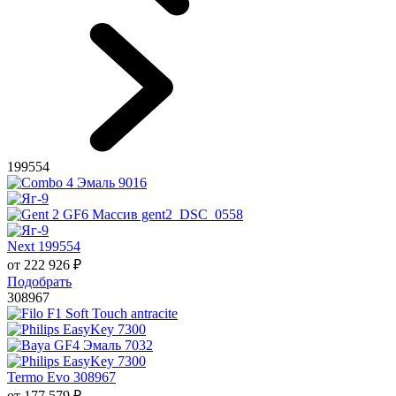
199554
Next 199554
от
222 926
₽
Подобрать
308967
Termo Evo 308967
от
177 579
₽