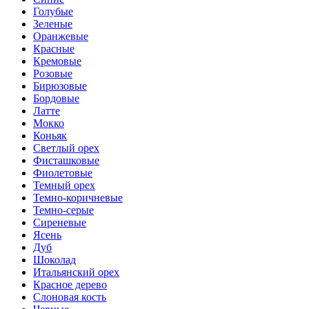
Голубые
Зеленые
Оранжевые
Красные
Кремовые
Розовые
Бирюзовые
Бордовые
Латте
Мокко
Коньяк
Светлый орех
Фисташковые
Фиолетовые
Темный орех
Темно-коричневые
Темно-серые
Сиреневые
Ясень
Дуб
Шоколад
Итальянский орех
Красное дерево
Слоновая кость