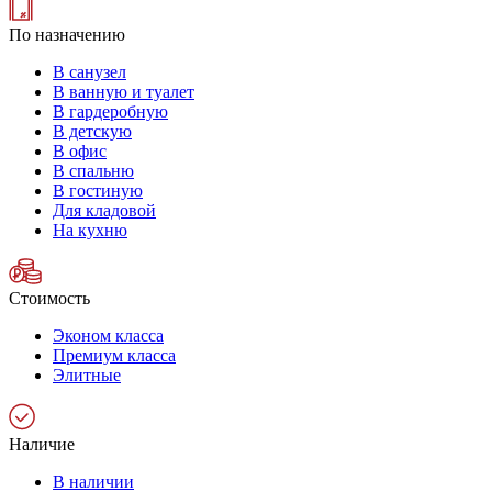
По назначению
В санузел
В ванную и туалет
В гардеробную
В детскую
В офис
В спальню
В гостиную
Для кладовой
На кухню
Стоимость
Эконом класса
Премиум класса
Элитные
Наличие
В наличии