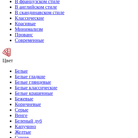
В французском стиле
В английском стиле
В скандинавском стиле
Классические
Красивые
Минимализм
Прованс
Современные
Цвет
Белые
Белые гладкие
Белые глянцевые
Белые классические
Белые крашенные
Бежевые
Коричневые
Серые
Венге
Беленый дуб
Капучино
Желтые
Синие