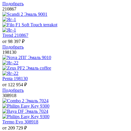
Подобрать
210867
Trend 210867
от
98 397
₽
Подобрать
198130
Penta 198130
от
122 954
₽
Подобрать
308918
Termo Evo 308918
от
209 729
₽