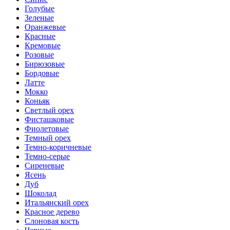
Голубые
Зеленые
Оранжевые
Красные
Кремовые
Розовые
Бирюзовые
Бордовые
Латте
Мокко
Коньяк
Светлый орех
Фисташковые
Фиолетовые
Темный орех
Темно-коричневые
Темно-серые
Сиреневые
Ясень
Дуб
Шоколад
Итальянский орех
Красное дерево
Слоновая кость