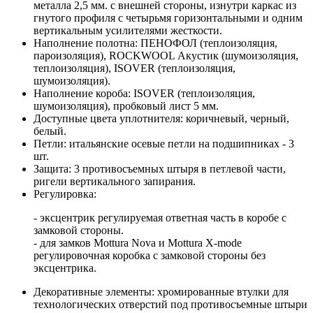
металла 2,5 мм. с внешней стороны, изнутри каркас из
гнутого профиля с четырьмя горизонтальными и одним
вертикальным усилителями жесткости.
Наполнение полотна: ПЕНОФОЛ (теплоизоляция,
пароизоляция), ROCKWOOL Акустик (шумоизоляция,
теплоизоляция), ISOVER (теплоизоляция,
шумоизоляция).
Наполнение короба: ISOVER (теплоизоляция,
шумоизоляция), пробковый лист 5 мм.
Доступные цвета уплотнителя: коричневый, черный,
белый.
Петли: итальянские осевые петли на подшипниках - 3
шт.
Защита: 3 противосъемных штыря в петлевой части,
ригели вертикального запирания.
Регулировка:
- эксцентрик регулируемая ответная часть в коробе с
замковой стороны.
- для замков Mottura Nova и Mottura X-mode
регулировочная коробка с замковой стороны без
эксцентрика.
Декоративные элементы: хромированные втулки для
технологических отверстий под противосъемные штыри