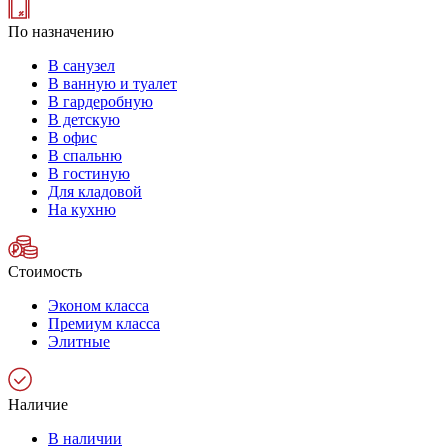
По назначению
В санузел
В ванную и туалет
В гардеробную
В детскую
В офис
В спальню
В гостиную
Для кладовой
На кухню
Стоимость
Эконом класса
Премиум класса
Элитные
Наличие
В наличии