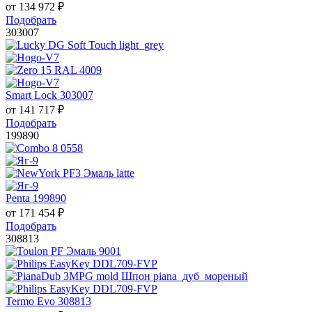
от
134 972
₽
Подобрать
303007
Smart Lock 303007
от
141 717
₽
Подобрать
199890
Penta 199890
от
171 454
₽
Подобрать
308813
Termo Evo 308813