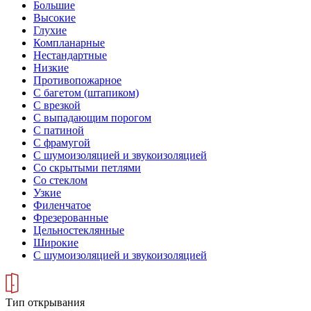
Большие
Высокие
Глухие
Компланарные
Нестандартные
Низкие
Противопожарное
С багетом (штапиком)
С врезкой
С выпадающим порогом
С патиной
С фрамугой
С шумоизоляцией и звукоизоляцией
Со скрытыми петлями
Со стеклом
Узкие
Филенчатое
Фрезерованные
Цельностеклянные
Широкие
С шумоизоляцией и звукоизоляцией
Тип открывания