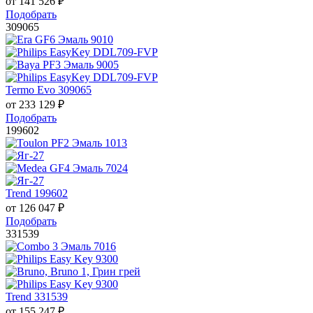
от
141 526
₽
Подобрать
309065
Termo Evo 309065
от
233 129
₽
Подобрать
199602
Trend 199602
от
126 047
₽
Подобрать
331539
Trend 331539
от
155 247
₽