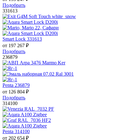
Подобрать
331613
Smart Lock 331613
от
197 267
₽
Подобрать
236879
Penta 236879
от
126 804
₽
Подобрать
314100
Penta 314100
от
202 654
₽