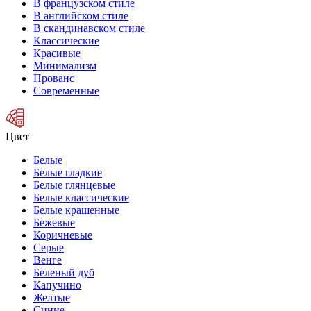
В французском стиле
В английском стиле
В скандинавском стиле
Классические
Красивые
Минимализм
Прованс
Современные
Цвет
Белые
Белые гладкие
Белые глянцевые
Белые классические
Белые крашенные
Бежевые
Коричневые
Серые
Венге
Беленый дуб
Капучино
Желтые
Синие