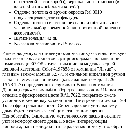
(в петлевой части короба), вертикальные приводы (в
верхней и нижней части короба).
Отделка полотна снаружи: окраска Ral 8019
полуглянцевая средняя фактура.
Отделка полотна изнутри: без панели (обязательное
условие - выбор временной или постоянной панели из
ассортимета).
Шумоизоляция: 42 дБ.
Класс взломостойкости: IV класс.
Ищете надежную и стильную взломостойкую металлическую
входную дверь для многоквартирного дома с повышенной
шумоизоляцией? Обратите внимание на модель средней
ценовой категории Color #197858 от компании "Ягуар" с
главным замком Mottura 52.771 и стильной никельной ручкой
Libra в цветематовый никель (каталожный номер: LD26-
1SN/CP-3) определенно заслуживает Вашего внимания.
Данная дверь - отличный выбор для вашего дома! Наружняя
отделка с фрезеровкой цвета RAL 7022, покрытие- эмаль
устойчив к внешниму воздействию. Внутренняя отделка - Soft
Touch фрезерованная цвета Сирень добавит уюта вашему
дому, будет сочетаться с общим стилем помещения.
Приобретайте фирменную металлическую дверь и оцените
уют и комфорт своего дома. По всем интересующим
вопросам, наши консультанты с радостью помогут подобрать