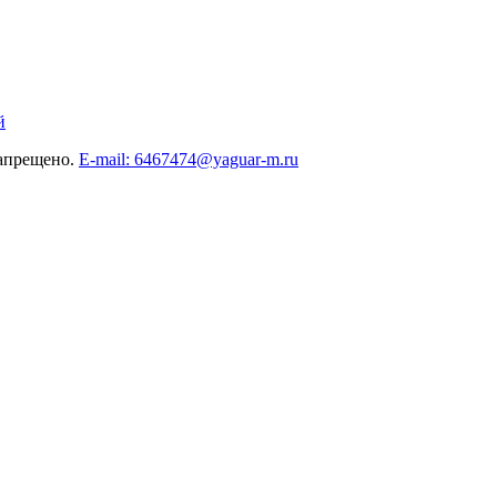
й
запрещено.
E-mail: 6467474@yaguar-m.ru