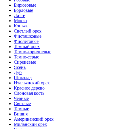
Бирюзовые
Бордовые
Латте
Мокко
Коньяк
Светлый орех
Фисташковые
Фиолетовые
Темный орех
Темно-коричневые
Темно-серые
Сиреневые
Ясень
Дуб
Шоколад
Итальянский орех
Красное дерево
Слоновая кость
Черные
Светлые
Темные
Вишня
Американский орех
Миланский орех