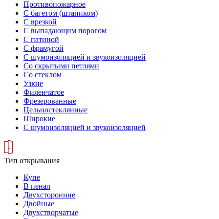
Противопожарное
С багетом (штапиком)
С врезкой
С выпадающим порогом
С патиной
С фрамугой
С шумоизоляцией и звукоизоляцией
Со скрытыми петлями
Со стеклом
Узкие
Филенчатое
Фрезерованные
Цельностеклянные
Широкие
С шумоизоляцией и звукоизоляцией
Тип открывания
Купе
В пенал
Двухсторонние
Двойные
Двухстворчатые