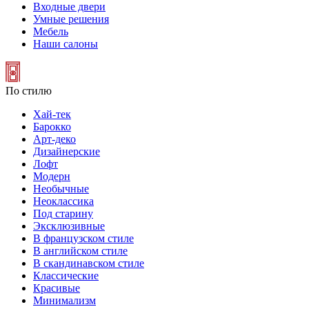
Входные двери
Умные решения
Мебель
Наши салоны
По стилю
Хай-тек
Барокко
Арт-деко
Дизайнерские
Лофт
Модерн
Необычные
Неоклассика
Под старину
Эксклюзивные
В французском стиле
В английском стиле
В скандинавском стиле
Классические
Красивые
Минимализм