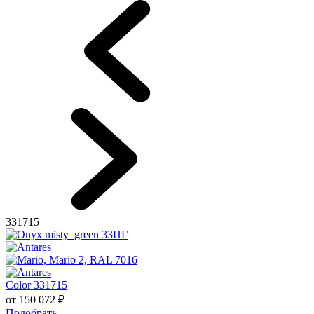
331715
Color 331715
от
150 072
₽
Подобрать