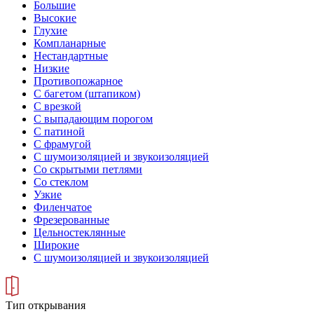
Большие
Высокие
Глухие
Компланарные
Нестандартные
Низкие
Противопожарное
С багетом (штапиком)
С врезкой
С выпадающим порогом
С патиной
С фрамугой
С шумоизоляцией и звукоизоляцией
Со скрытыми петлями
Со стеклом
Узкие
Филенчатое
Фрезерованные
Цельностеклянные
Широкие
С шумоизоляцией и звукоизоляцией
Тип открывания