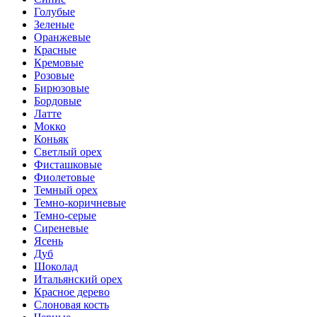
Голубые
Зеленые
Оранжевые
Красные
Кремовые
Розовые
Бирюзовые
Бордовые
Латте
Мокко
Коньяк
Светлый орех
Фисташковые
Фиолетовые
Темный орех
Темно-коричневые
Темно-серые
Сиреневые
Ясень
Дуб
Шоколад
Итальянский орех
Красное дерево
Слоновая кость