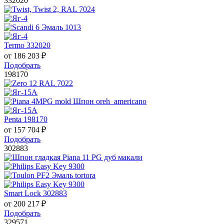
332020
Termo 332020
от
186 203
₽
Подобрать
198170
Penta 198170
от
157 704
₽
Подобрать
302883
Smart Lock 302883
от
200 217
₽
Подобрать
329571