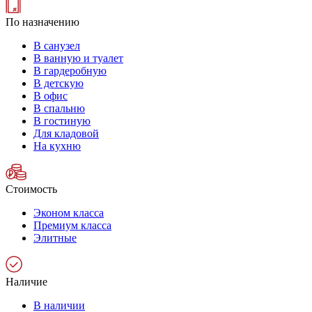
По назначению
В санузел
В ванную и туалет
В гардеробную
В детскую
В офис
В спальню
В гостиную
Для кладовой
На кухню
Стоимость
Эконом класса
Премиум класса
Элитные
Наличие
В наличии