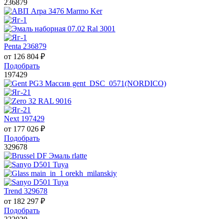
236879
Penta 236879
от
126 804
₽
Подобрать
197429
Next 197429
от
177 026
₽
Подобрать
329678
Trend 329678
от
182 297
₽
Подобрать