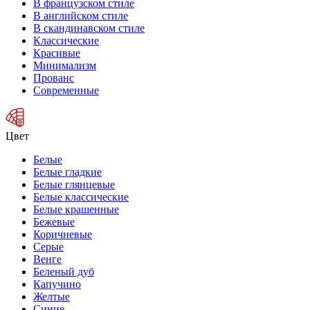
В французском стиле
В английском стиле
В скандинавском стиле
Классические
Красивые
Минимализм
Прованс
Современные
Цвет
Белые
Белые гладкие
Белые глянцевые
Белые классические
Белые крашенные
Бежевые
Коричневые
Серые
Венге
Беленый дуб
Капучино
Желтые
Синие