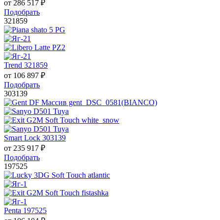
от
286 517
₽
Подобрать
321859
Trend 321859
от
106 897
₽
Подобрать
303139
Smart Lock 303139
от
235 917
₽
Подобрать
197525
Penta 197525