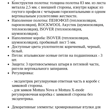
Конструктив полотна: толщина полотна 83 мм. из листа
металла 2,5 мм. с внешней стороны, изнутри каркас из
гнутого профиля с четырьмя горизонтальными и одним
вертикальным усилителями жесткости.
Наполнение полотна: ПЕНОФОЛ (теплоизоляция,
пароизоляция), ROCKWOOL Акустик (шумоизоляция,
теплоизоляция), ISOVER (теплоизоляция,
шумоизоляция).
Наполнение короба: ISOVER (теплоизоляция,
шумоизоляция), пробковый лист 5 мм.
Доступные цвета уплотнителя: коричневый, черный,
белый.
Петли: итальянские осевые петли на подшипниках - 3
шт.
Защита: 3 противосъемных штыря в петлевой части,
ригели вертикального запирания.
Регулировка:
- эксцентрик регулируемая ответная часть в коробе с
замковой стороны.
- для замков Mottura Nova и Mottura X-mode
регулировочная коробка с замковой стороны без
эксцентрика.
Декоративные элементы: хромированные втулки для