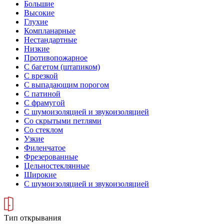
Большие
Высокие
Глухие
Компланарные
Нестандартные
Низкие
Противопожарное
С багетом (штапиком)
С врезкой
С выпадающим порогом
С патиной
С фрамугой
С шумоизоляцией и звукоизоляцией
Со скрытыми петлями
Со стеклом
Узкие
Филенчатое
Фрезерованные
Цельностеклянные
Широкие
С шумоизоляцией и звукоизоляцией
Тип открывания