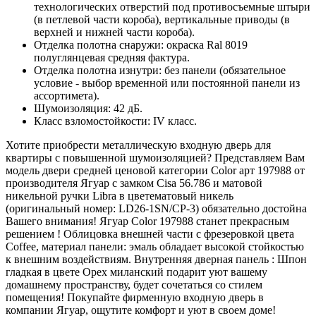
технологических отверстий под противосъемные штыри
(в петлевой части короба), вертикальные приводы (в
верхней и нижней части короба).
Отделка полотна снаружи: окраска Ral 8019
полуглянцевая средняя фактура.
Отделка полотна изнутри: без панели (обязательное
условие - выбор временной или постоянной панели из
ассортимета).
Шумоизоляция: 42 дБ.
Класс взломостойкости: IV класс.
Хотите приобрести металлическую входную дверь для
квартиры с повышенной шумоизоляцией? Представляем Вам
модель двери средней ценовой категории Color арт 197988 от
производителя Ягуар с замком Cisa 56.786 и матовой
никельной ручки Libra в цветематовый никель
(оригинальный номер: LD26-1SN/CP-3) обязательно достойна
Вашего внимания! Ягуар Color 197988 станет прекрасным
решением ! Облицовка внешней части с фрезеровкой цвета
Coffee, материал панели: эмаль обладает высокой стойкостью
к внешним воздействиям. Внутренняя дверная панель : Шпон
гладкая в цвете Орех миланский подарит уют вашему
домашнему пространству, будет сочетаться со стилем
помещения! Покупайте фирменную входную дверь в
компании Ягуар, ощутите комфорт и уют в своем доме!