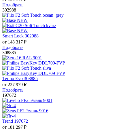
Подобрать
302988
Smart Lock 302988
от
148 317
₽
Подобрать
308885
Termo Evo 308885
от
227 979
₽
Подобрать
197672
Trend 197672
от
181 297
₽