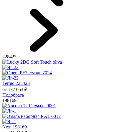
228423
Termo 228423
от
137 053
₽
Подобрать
198169
Next 198169