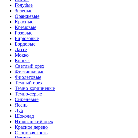
Голубые
Зеленые
Оранжевые
Красные
Кремовые
Розовые
Бирюзовые
Бордовые
Латте
Мокко
Коньяк
Светлый орех
Фисташковые
Фиолетовые
Темный орех
Темно-коричневые
Темно-серые
Сиреневые
Ясень
Дуб
Шоколад
Итальянский орех
Красное дерево
Слоновая кость