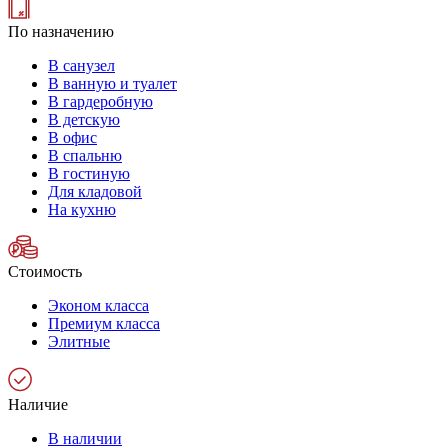
По назначению
В санузел
В ванную и туалет
В гардеробную
В детскую
В офис
В спальню
В гостиную
Для кладовой
На кухню
Стоимость
Эконом класса
Премиум класса
Элитные
Наличие
В наличии