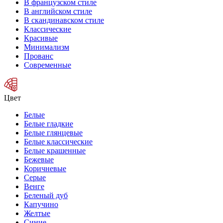
В французском стиле
В английском стиле
В скандинавском стиле
Классические
Красивые
Минимализм
Прованс
Современные
Цвет
Белые
Белые гладкие
Белые глянцевые
Белые классические
Белые крашенные
Бежевые
Коричневые
Серые
Венге
Беленый дуб
Капучино
Желтые
Синие