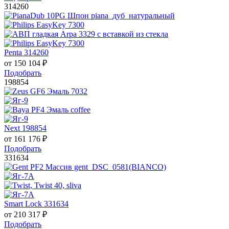
314260
Penta 314260
от
150 104
₽
Подобрать
198854
Next 198854
от
161 176
₽
Подобрать
331634
Smart Lock 331634
от
210 317
₽
Подобрать