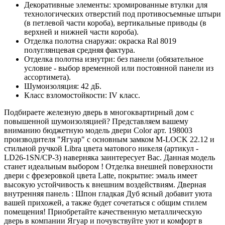
Декоративные элементы: хромированные втулки для
технологических отверстий под противосъемные штыри
(в петлевой части короба), вертикальные приводы (в
верхней и нижней части короба).
Отделка полотна снаружи: окраска Ral 8019
полуглянцевая средняя фактура.
Отделка полотна изнутри: без панели (обязательное
условие - выбор временной или постоянной панели из
ассортимета).
Шумоизоляция: 42 дБ.
Класс взломостойкости: IV класс.
Подбираете железную дверь в многоквартирный дом с
повышенной шумоизоляцией? Представляем вашему
вниманию бюджетную модель двери Color арт. 198003
производителя "Ягуар" с основным замком M-LOCK 22.12 и
стильной ручкой Libra цвета матового никеля (артикул -
LD26-1SN/CP-3) наверняка заинтересует Вас. Данная модель
станет идеальным выбором ! Отделка внешней поверхности
двери с фрезеровкой цвета Latte, покрытие: эмаль имеет
высокую устойчивость к внешним воздействиям. Дверная
внутренняя панель : Шпон гладкая Дуб ясный добавит уюта
вашей прихожей, а также будет сочетаться с общим стилем
помещения! Приобретайте качественную металлическую
дверь в компании Ягуар и почувствуйте уют и комфорт в