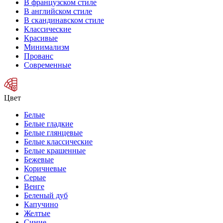
В французском стиле
В английском стиле
В скандинавском стиле
Классические
Красивые
Минимализм
Прованс
Современные
Цвет
Белые
Белые гладкие
Белые глянцевые
Белые классические
Белые крашенные
Бежевые
Коричневые
Серые
Венге
Беленый дуб
Капучино
Желтые
Синие