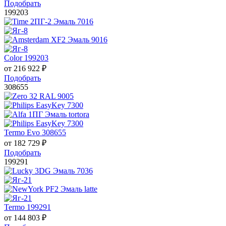
Подобрать
199203
Color 199203
от
216 922
₽
Подобрать
308655
Termo Evo 308655
от
182 729
₽
Подобрать
199291
Termo 199291
от
144 803
₽