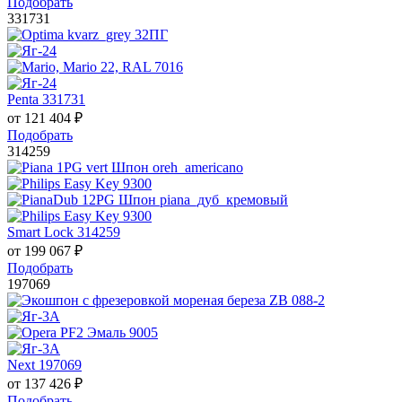
Подобрать
331731
Penta 331731
от
121 404
₽
Подобрать
314259
Smart Lock 314259
от
199 067
₽
Подобрать
197069
Next 197069
от
137 426
₽
Подобрать