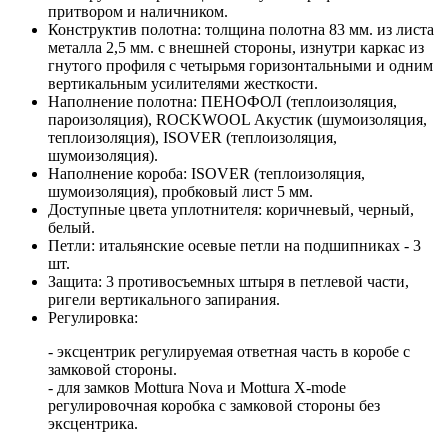
притвором и наличником.
Конструктив полотна: толщина полотна 83 мм. из листа
металла 2,5 мм. с внешней стороны, изнутри каркас из
гнутого профиля с четырьмя горизонтальными и одним
вертикальным усилителями жесткости.
Наполнение полотна: ПЕНОФОЛ (теплоизоляция,
пароизоляция), ROCKWOOL Акустик (шумоизоляция,
теплоизоляция), ISOVER (теплоизоляция,
шумоизоляция).
Наполнение короба: ISOVER (теплоизоляция,
шумоизоляция), пробковый лист 5 мм.
Доступные цвета уплотнителя: коричневый, черный,
белый.
Петли: итальянские осевые петли на подшипниках - 3
шт.
Защита: 3 противосъемных штыря в петлевой части,
ригели вертикального запирания.
Регулировка:
- эксцентрик регулируемая ответная часть в коробе с
замковой стороны.
- для замков Mottura Nova и Mottura X-mode
регулировочная коробка с замковой стороны без
эксцентрика.