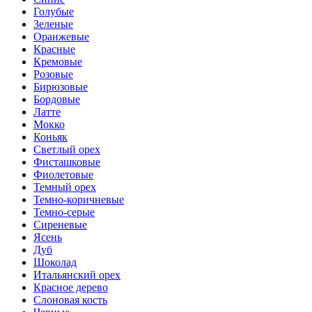
Голубые
Зеленые
Оранжевые
Красные
Кремовые
Розовые
Бирюзовые
Бордовые
Латте
Мокко
Коньяк
Светлый орех
Фисташковые
Фиолетовые
Темный орех
Темно-коричневые
Темно-серые
Сиреневые
Ясень
Дуб
Шоколад
Итальянский орех
Красное дерево
Слоновая кость