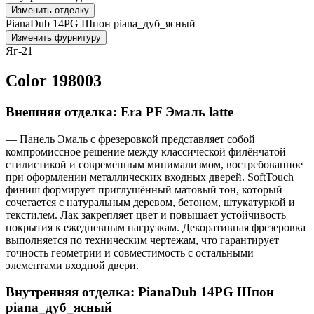
Изменить отделку
PianaDub 14PG Шпон piana_дуб_ясный
Изменить фурнитуру
Яг-21
Color 198003
Внешняя отделка: Era PF Эмаль latte
— Панель Эмаль с фрезеровкой представляет собой
компромиссное решение между классической филёнчатой
стилистикой и современным минимализмом, востребованное
при оформлении металлических входных дверей. SoftTouch
финиш формирует приглушённый матовый тон, который
сочетается с натуральным деревом, бетоном, штукатуркой и
текстилем. Лак закрепляет цвет и повышает устойчивость
покрытия к ежедневным нагрузкам. Декоративная фрезеровка
выполняется по техническим чертежам, что гарантирует
точность геометрии и совместимость с остальными
элементами входной двери.
Внутренняя отделка: PianaDub 14PG Шпон
piana_дуб_ясный