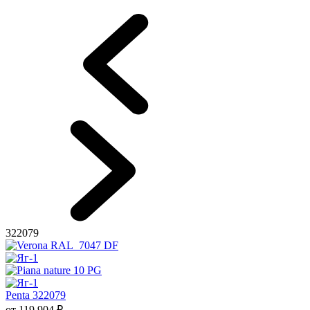
322079
Penta 322079
от
119 904
₽