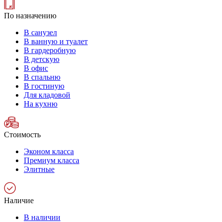
По назначению
В санузел
В ванную и туалет
В гардеробную
В детскую
В офис
В спальню
В гостиную
Для кладовой
На кухню
Стоимость
Эконом класса
Премиум класса
Элитные
Наличие
В наличии