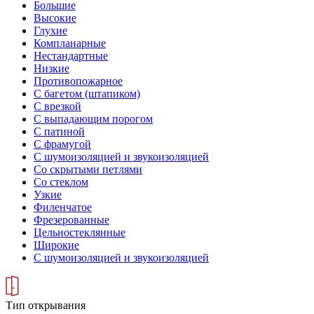
Большие
Высокие
Глухие
Компланарные
Нестандартные
Низкие
Противопожарное
С багетом (штапиком)
С врезкой
С выпадающим порогом
С патиной
С фрамугой
С шумоизоляцией и звукоизоляцией
Со скрытыми петлями
Со стеклом
Узкие
Филенчатое
Фрезерованные
Цельностеклянные
Широкие
С шумоизоляцией и звукоизоляцией
Тип открывания