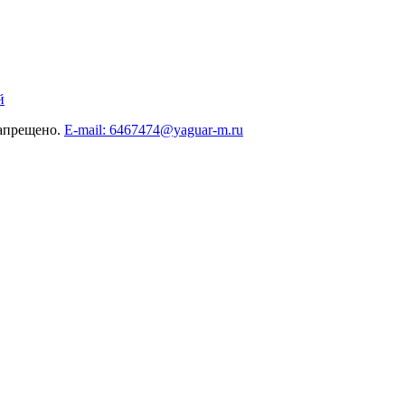
й
запрещено.
E-mail: 6467474@yaguar-m.ru