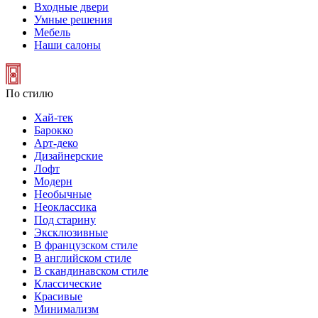
Входные двери
Умные решения
Мебель
Наши салоны
По стилю
Хай-тек
Барокко
Арт-деко
Дизайнерские
Лофт
Модерн
Необычные
Неоклассика
Под старину
Эксклюзивные
В французском стиле
В английском стиле
В скандинавском стиле
Классические
Красивые
Минимализм