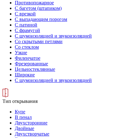
Противопожарное
С багетом (штапиком)
С врезкой
С выпадающим порогом
С патиной
С фрамугой
С шумоизоляцией и звукоизоляцией
Со скрытыми петлями
Со стеклом
Узкие
Филенчатое
Фрезерованные
Цельностеклянные
Широкие
С шумоизоляцией и звукоизоляцией
Тип открывания
Купе
В пенал
Двухсторонние
Двойные
Двухстворчатые