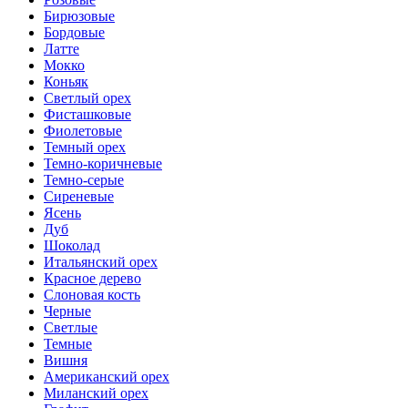
Бирюзовые
Бордовые
Латте
Мокко
Коньяк
Светлый орех
Фисташковые
Фиолетовые
Темный орех
Темно-коричневые
Темно-серые
Сиреневые
Ясень
Дуб
Шоколад
Итальянский орех
Красное дерево
Слоновая кость
Черные
Светлые
Темные
Вишня
Американский орех
Миланский орех