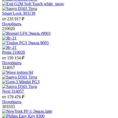
Smart Lock 303139
от
235 917
₽
Подобрать
210020
Penta 210020
от
150 154
₽
Подобрать
314057
Next 314057
от
179 476
₽
Подобрать
303333