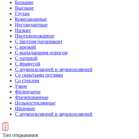
Большие
Высокие
Глухие
Компланарные
Нестандартные
Низкие
Противопожарное
С багетом (штапиком)
С врезкой
С выпадающим порогом
С патиной
С фрамугой
С шумоизоляцией и звукоизоляцией
Со скрытыми петлями
Со стеклом
Узкие
Филенчатое
Фрезерованные
Цельностеклянные
Широкие
С шумоизоляцией и звукоизоляцией
Тип открывания