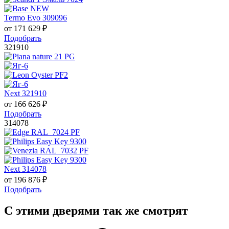
Termo Evo 309096
от
171 629
₽
Подобрать
321910
Next 321910
от
166 626
₽
Подобрать
314078
Next 314078
от
196 876
₽
Подобрать
С этими дверями так же смотрят