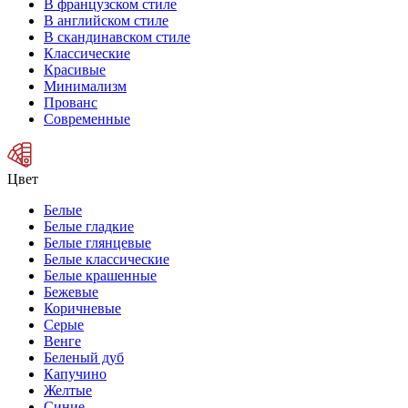
В французском стиле
В английском стиле
В скандинавском стиле
Классические
Красивые
Минимализм
Прованс
Современные
Цвет
Белые
Белые гладкие
Белые глянцевые
Белые классические
Белые крашенные
Бежевые
Коричневые
Серые
Венге
Беленый дуб
Капучино
Желтые
Синие