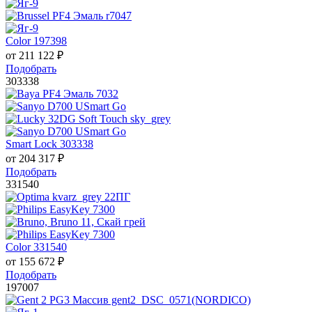
Color 197398
от
211 122
₽
Подобрать
303338
Smart Lock 303338
от
204 317
₽
Подобрать
331540
Color 331540
от
155 672
₽
Подобрать
197007