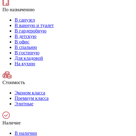
По назначению
В санузел
В ванную и туалет
В гардеробную
В детскую
В офис
В спальню
В гостиную
Для кладовой
На кухню
Стоимость
Эконом класса
Премиум класса
Элитные
Наличие
В наличии