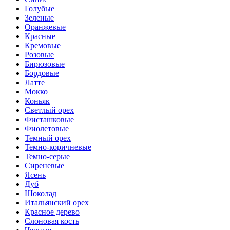
Голубые
Зеленые
Оранжевые
Красные
Кремовые
Розовые
Бирюзовые
Бордовые
Латте
Мокко
Коньяк
Светлый орех
Фисташковые
Фиолетовые
Темный орех
Темно-коричневые
Темно-серые
Сиреневые
Ясень
Дуб
Шоколад
Итальянский орех
Красное дерево
Слоновая кость