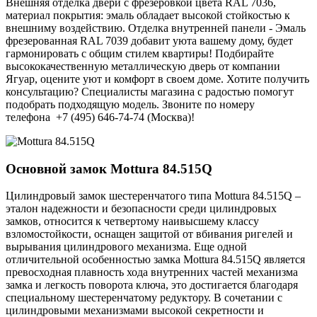
Внешняя отделка двери с фрезеровкой цвета RAL 7036,
материал покрытия: эмаль обладает высокой стойкостью к
внешниму воздействию. Отделка внутренней панели - Эмаль
фрезерованная RAL 7039 добавит уюта вашему дому, будет
гармонировать с общим стилем квартиры! Подбирайте
высококачественную металлическую дверь от компании
Ягуар, оцените уют и комфорт в своем доме. Хотите получить
консультацию? Специалисты магазина с радостью помогут
подобрать подходящую модель. Звоните по номеру
телефона +7 (495) 646-74-74 (Москва)!
Основной замок
Mottura 84.515Q
Цилиндровый замок шестеренчатого типа Mottura 84.515Q –
эталон надежности и безопасности среди цилиндровых
замков, относится к четвертому наивысшему классу
взломостойкости, оснащен защитой от вбивания ригелей и
вырывания цилиндрового механизма. Еще одной
отличительной особенностью замка Mottura 84.515Q является
превосходная плавность хода внутренних частей механизма
замка и легкость поворота ключа, это достигается благодаря
специальному шестеренчатому редуктору. В сочетании с
цилиндровыми механизмами высокой секретности и