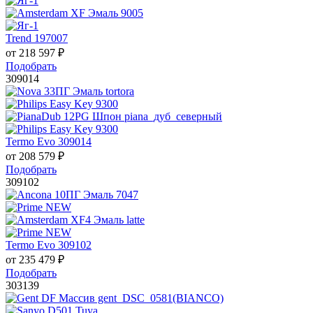
Trend 197007
от
218 597
₽
Подобрать
309014
Termo Evo 309014
от
208 579
₽
Подобрать
309102
Termo Evo 309102
от
235 479
₽
Подобрать
303139