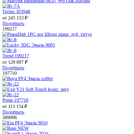
Termo 303948
от
245 153
₽
Подобрать
199217
Trend 199217
от
129 897
₽
Подобрать
197710
Penta 197710
от
113 154
₽
Подобрать
309096