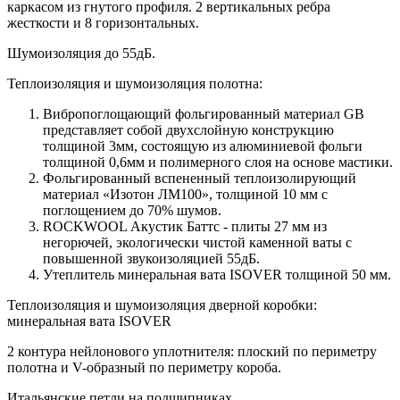
каркасом из гнутого профиля. 2 вертикальных ребра
жесткости и 8 горизонтальных.
Шумоизоляция до 55дБ.
Теплоизоляция и шумоизоляция полотна:
Вибропоглощающий фольгированный материал GB
представляет собой двухслойную конструкцию
толщиной 3мм, состоящую из алюминиевой фольги
толщиной 0,6мм и полимерного слоя на основе мастики.
Фольгированный вспененный теплоизолирующий
материал «Изотон ЛМ100», толщиной 10 мм с
поглощением до 70% шумов.
ROCKWOOL Акустик Баттс - плиты 27 мм из
негорючей, экологически чистой каменной ваты с
повышенной звукоизоляцией 55дБ.
Утеплитель минеральная вата ISOVER толщиной 50 мм.
Теплоизоляция и шумоизоляция дверной коробки:
минеральная вата ISOVER
2 контура нейлонового уплотнителя: плоский по периметру
полотна и V-образный по периметру короба.
Итальянские петли на подшипниках.