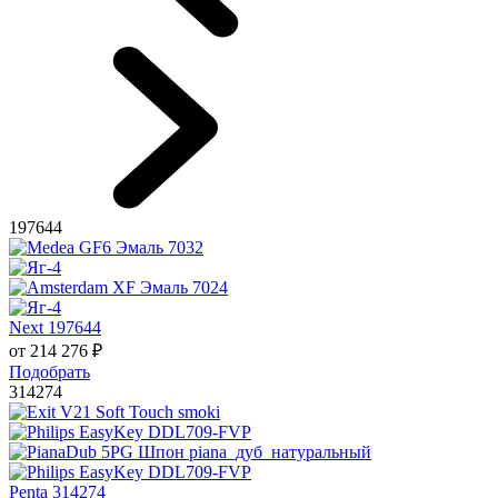
197644
Next 197644
от
214 276
₽
Подобрать
314274
Penta 314274