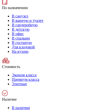
По назначению
В санузел
В ванную и туалет
В гардеробную
В детскую
В офис
В спальню
В гостиную
Для кладовой
На кухню
Стоимость
Эконом класса
Премиум класса
Элитные
Наличие
В наличии