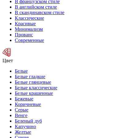
В французском стиле
В английском стиле
В скандинавском стиле
Классические
Красивые
Минимализм
Прованс
Современные
Цвет
Белые
Белые гладкие
Белые глянцевые
Белые классические
Белые крашенные
Бежевые
Коричневые
Серые
Венге
Беленый дуб
Капучино
Желтые
Синие