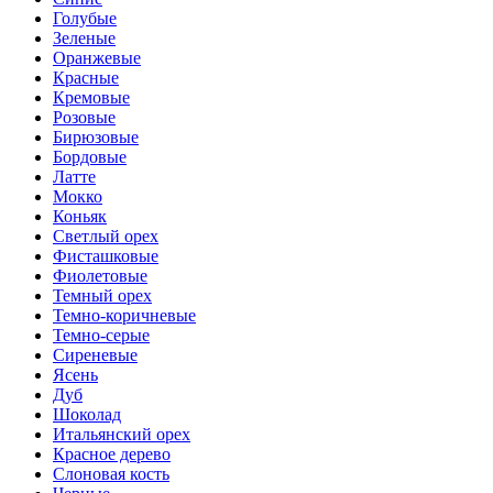
Голубые
Зеленые
Оранжевые
Красные
Кремовые
Розовые
Бирюзовые
Бордовые
Латте
Мокко
Коньяк
Светлый орех
Фисташковые
Фиолетовые
Темный орех
Темно-коричневые
Темно-серые
Сиреневые
Ясень
Дуб
Шоколад
Итальянский орех
Красное дерево
Слоновая кость