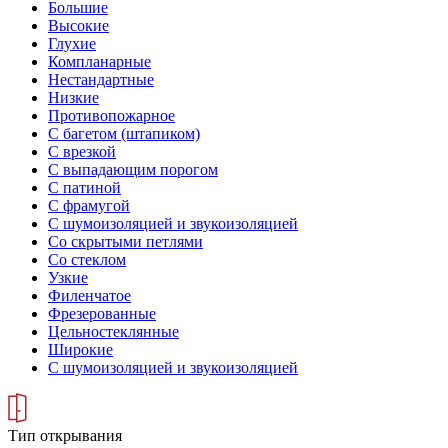
Большие
Высокие
Глухие
Компланарные
Нестандартные
Низкие
Противопожарное
С багетом (штапиком)
С врезкой
С выпадающим порогом
С патиной
С фрамугой
С шумоизоляцией и звукоизоляцией
Со скрытыми петлями
Со стеклом
Узкие
Филенчатое
Фрезерованные
Цельностеклянные
Широкие
С шумоизоляцией и звукоизоляцией
Тип открывания