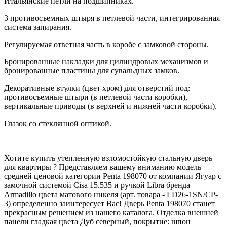
Итальянские петли на подшипниках.
3 противосъемных штыря в петлевой части, интегрированная
система запирания.
Регулируемая ответная часть в коробе с замковой стороны.
Бронированные накладки для цилиндровых механизмов и
бронированные пластины для сувальдных замков.
Декоративные втулки (цвет хром) для отверстий под:
противосъемные штыри (в петлевой части коробки),
вертикальные приводы (в верхней и нижней части коробки).
Глазок со стеклянной оптикой.
Хотите купить утепленную взломостойкую стальную дверь
для квартиры ? Представляем вашему вниманию модель
средней ценовой категории Penta 198070 от компании Ягуар с
замочной системой Cisa 15.535 и ручкой Libra бренда
Armadillo цвета матового никеля (арт. товара - LD26-1SN/CP-
3) определенно заинтересует Вас! Дверь Penta 198070 станет
прекрасным решением из нашего каталога. Отделка внешней
панели гладкая цвета Дуб северный, покрытие: шпон