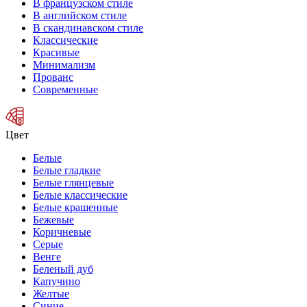
В французском стиле
В английском стиле
В скандинавском стиле
Классические
Красивые
Минимализм
Прованс
Современные
Цвет
Белые
Белые гладкие
Белые глянцевые
Белые классические
Белые крашенные
Бежевые
Коричневые
Серые
Венге
Беленый дуб
Капучино
Желтые
Синие