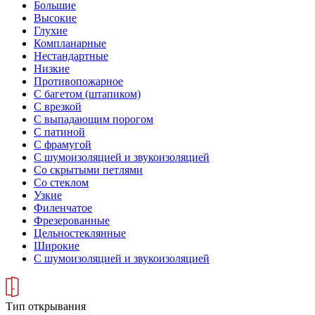
Большие
Высокие
Глухие
Компланарные
Нестандартные
Низкие
Противопожарное
С багетом (штапиком)
С врезкой
С выпадающим порогом
С патиной
С фрамугой
С шумоизоляцией и звукоизоляцией
Со скрытыми петлями
Со стеклом
Узкие
Филенчатое
Фрезерованные
Цельностеклянные
Широкие
С шумоизоляцией и звукоизоляцией
Тип открывания