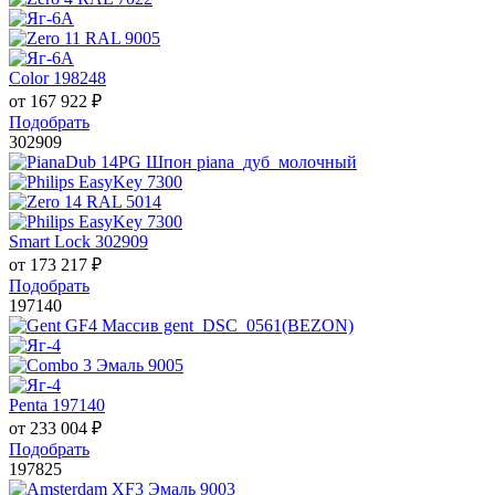
Color 198248
от
167 922
₽
Подобрать
302909
Smart Lock 302909
от
173 217
₽
Подобрать
197140
Penta 197140
от
233 004
₽
Подобрать
197825