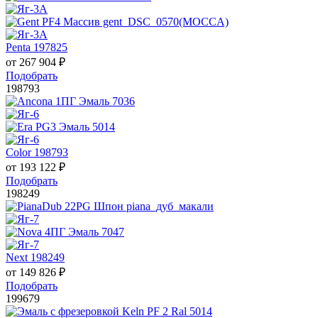
Penta 197825
от
267 904
₽
Подобрать
198793
Color 198793
от
193 122
₽
Подобрать
198249
Next 198249
от
149 826
₽
Подобрать
199679