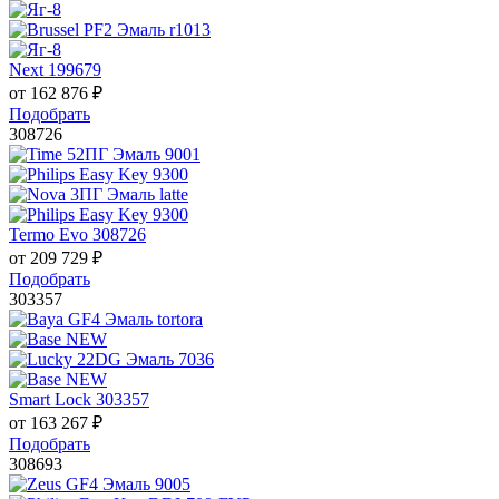
Next 199679
от
162 876
₽
Подобрать
308726
Termo Evo 308726
от
209 729
₽
Подобрать
303357
Smart Lock 303357
от
163 267
₽
Подобрать
308693