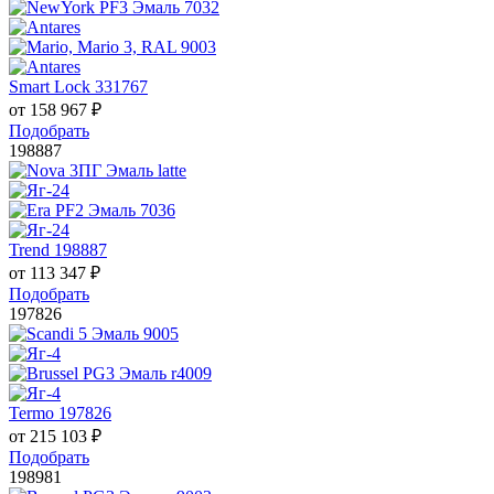
Smart Lock 331767
от
158 967
₽
Подобрать
198887
Trend 198887
от
113 347
₽
Подобрать
197826
Termo 197826
от
215 103
₽
Подобрать
198981