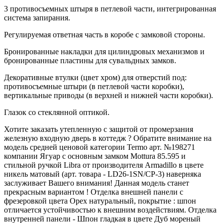
3 противосъемных штыря в петлевой части, интегрированная
система запирания.
Регулируемая ответная часть в коробе с замковой стороны.
Бронированные накладки для цилиндровых механизмов и
бронированные пластины для сувальдных замков.
Декоративные втулки (цвет хром) для отверстий под:
противосъемные штыри (в петлевой части коробки),
вертикальные приводы (в верхней и нижней части коробки).
Глазок со стеклянной оптикой.
Хотите заказать утепленную с защитой от промерзания
железную входную дверь в коттедж ? Обратите внимание на
модель средней ценовой категории Termo арт. №198271
компании Ягуар с основным замком Mottura 85.595 и
стильной ручкой Libra от производителя Armadillo в цвете
никель матовый (арт. товара - LD26-1SN/CP-3) наверняка
заслуживает Вашего внимания! Данная модель станет
прекрасным вариантом ! Отделка внешней панели с
фрезеровкой цвета Орех натуральный, покрытие : шпон
отличается устойчивостью к внешним воздействиям. Отделка
внутренней панели - Шпон гладкая в цвете Дуб мореный