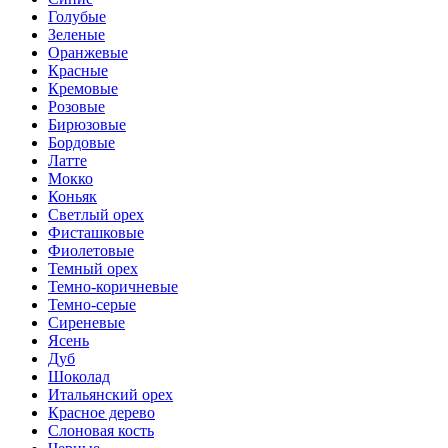
Голубые
Зеленые
Оранжевые
Красные
Кремовые
Розовые
Бирюзовые
Бордовые
Латте
Мокко
Коньяк
Светлый орех
Фисташковые
Фиолетовые
Темный орех
Темно-коричневые
Темно-серые
Сиреневые
Ясень
Дуб
Шоколад
Итальянский орех
Красное дерево
Слоновая кость