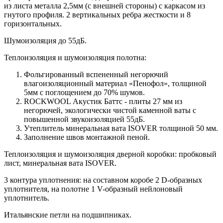
из листа металла 2,5мм (с внешней стороны) c каркасом из
гнутого профиля. 2 вертикальных ребра жесткости и 8
горизонтальных.
Шумоизоляция до 55дБ.
Теплоизоляция и шумоизоляция полотна:
Фольгированный вспененный негорючий
влагоизоляционный материал «Пенофол», толщиной
5мм с поглощением до 70% шумов.
ROCKWOOL Акустик Баттс - плиты 27 мм из
негорючей, экологически чистой каменной ваты с
повышенной звукоизоляцией 55дБ.
Утеплитель минеральная вата ISOVER толщиной 50 мм.
Заполнение швов монтажной пеной.
Теплоизоляция и шумоизоляция дверной коробки: пробковый
лист, минеральная вата ISOVER.
3 контура уплотнения: на составном коробе 2 D-образных
уплотнителя, на полотне 1 V-образный нейлоновый
уплотнитель.
Итальянские петли на подшипниках.