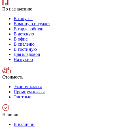
По назначению
В санузел
В ванную и туалет
В гардеробную
В детскую
В офис
В спальню
В гостиную
Для кладовой
На кухню
Стоимость
Эконом класса
Премиум класса
Элитные
Наличие
В наличии