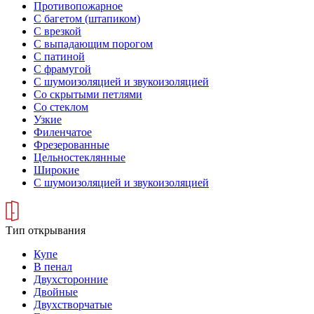
Противопожарное
С багетом (штапиком)
С врезкой
С выпадающим порогом
С патиной
С фрамугой
С шумоизоляцией и звукоизоляцией
Со скрытыми петлями
Со стеклом
Узкие
Филенчатое
Фрезерованные
Цельностеклянные
Широкие
С шумоизоляцией и звукоизоляцией
Тип открывания
Купе
В пенал
Двухсторонние
Двойные
Двухстворчатые