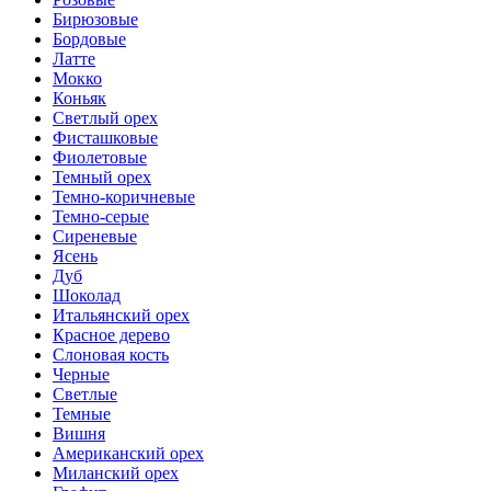
Бирюзовые
Бордовые
Латте
Мокко
Коньяк
Светлый орех
Фисташковые
Фиолетовые
Темный орех
Темно-коричневые
Темно-серые
Сиреневые
Ясень
Дуб
Шоколад
Итальянский орех
Красное дерево
Слоновая кость
Черные
Светлые
Темные
Вишня
Американский орех
Миланский орех