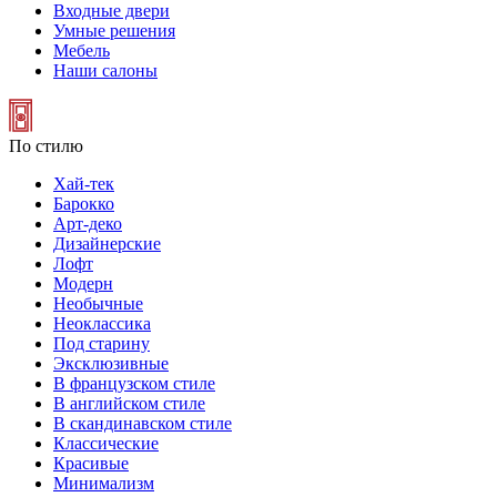
Входные двери
Умные решения
Мебель
Наши салоны
По стилю
Хай-тек
Барокко
Арт-деко
Дизайнерские
Лофт
Модерн
Необычные
Неоклассика
Под старину
Эксклюзивные
В французском стиле
В английском стиле
В скандинавском стиле
Классические
Красивые
Минимализм