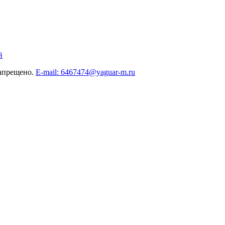
й
запрещено.
E-mail: 6467474@yaguar-m.ru