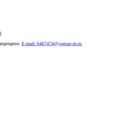
й
запрещено.
E-mail: 6467474@yaguar-m.ru