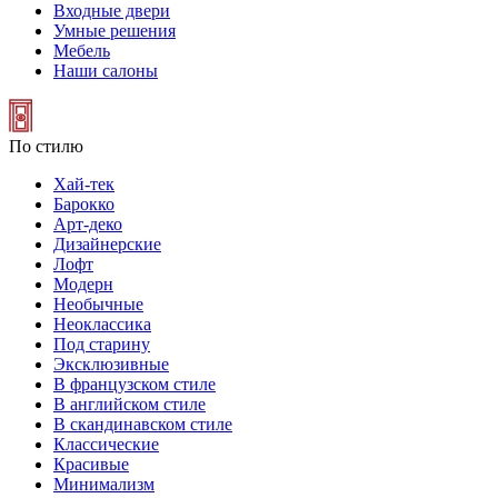
Входные двери
Умные решения
Мебель
Наши салоны
По стилю
Хай-тек
Барокко
Арт-деко
Дизайнерские
Лофт
Модерн
Необычные
Неоклассика
Под старину
Эксклюзивные
В французском стиле
В английском стиле
В скандинавском стиле
Классические
Красивые
Минимализм