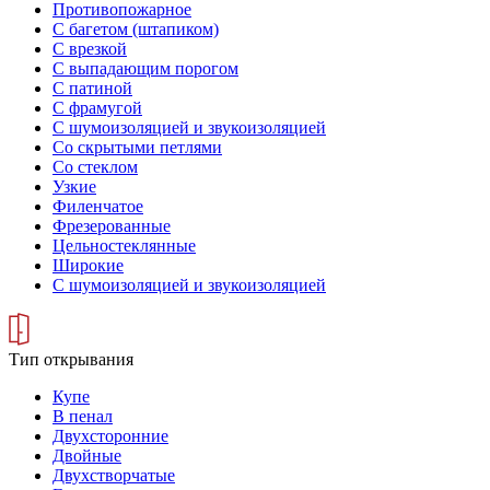
Противопожарное
С багетом (штапиком)
С врезкой
С выпадающим порогом
С патиной
С фрамугой
С шумоизоляцией и звукоизоляцией
Со скрытыми петлями
Со стеклом
Узкие
Филенчатое
Фрезерованные
Цельностеклянные
Широкие
С шумоизоляцией и звукоизоляцией
Тип открывания
Купе
В пенал
Двухсторонние
Двойные
Двухстворчатые