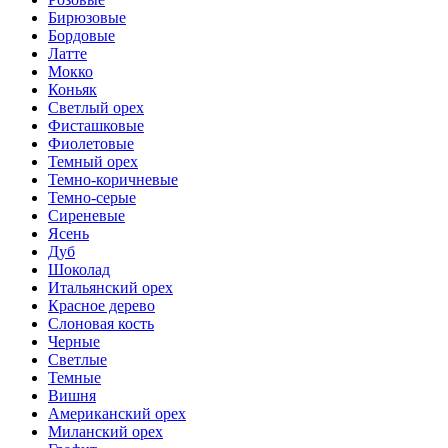
Бирюзовые
Бордовые
Латте
Мокко
Коньяк
Светлый орех
Фисташковые
Фиолетовые
Темный орех
Темно-коричневые
Темно-серые
Сиреневые
Ясень
Дуб
Шоколад
Итальянский орех
Красное дерево
Слоновая кость
Черные
Светлые
Темные
Вишня
Американский орех
Миланский орех