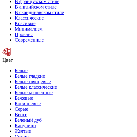
В французском стиле
В английском стиле
В скандинавском стиле
Классические
Красивые
Минимализм
Прованс
Современные
Цвет
Белые
Белые гладкие
Белые глянцевые
Белые классические
Белые крашенные
Бежевые
Коричневые
Серые
Венге
Беленый дуб
Капучино
Желтые
Синие