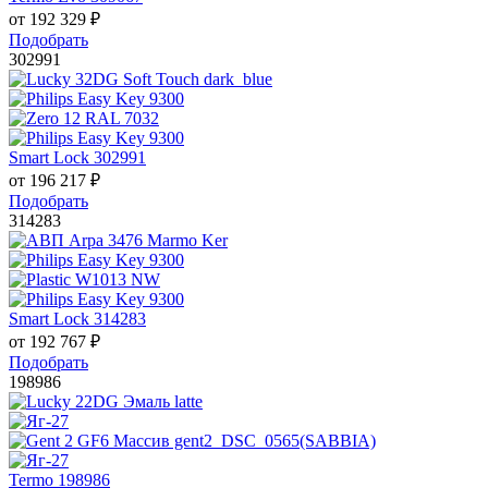
от
192 329
₽
Подобрать
302991
Smart Lock 302991
от
196 217
₽
Подобрать
314283
Smart Lock 314283
от
192 767
₽
Подобрать
198986
Termo 198986