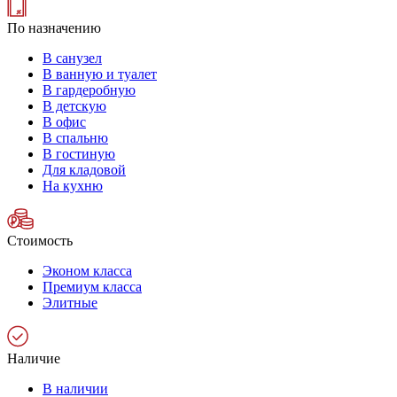
По назначению
В санузел
В ванную и туалет
В гардеробную
В детскую
В офис
В спальню
В гостиную
Для кладовой
На кухню
Стоимость
Эконом класса
Премиум класса
Элитные
Наличие
В наличии