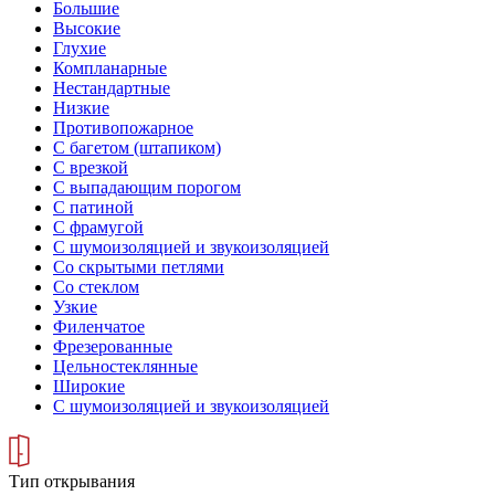
Большие
Высокие
Глухие
Компланарные
Нестандартные
Низкие
Противопожарное
С багетом (штапиком)
С врезкой
С выпадающим порогом
С патиной
С фрамугой
С шумоизоляцией и звукоизоляцией
Со скрытыми петлями
Со стеклом
Узкие
Филенчатое
Фрезерованные
Цельностеклянные
Широкие
С шумоизоляцией и звукоизоляцией
Тип открывания