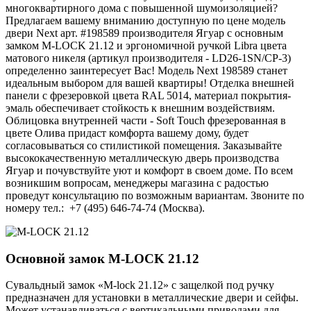
многоквартирного дома с повышенной шумоизоляцией?
Предлагаем вашему вниманию доступную по цене модель
двери Next арт. #198589 производителя Ягуар с основным
замком M-LOCK 21.12 и эргономичной ручкой Libra цвета
матового никеля (артикул производителя - LD26-1SN/CP-3)
определенно заинтересует Вас! Модель Next 198589 станет
идеальным выбором для вашей квартиры! Отделка внешней
панели с фрезеровкой цвета RAL 5014, материал покрытия-
эмаль обеспечивает стойкость к внешним воздействиям.
Облицовка внутренней части - Soft Touch фрезерованная в
цвете Олива придаст комфорта вашему дому, будет
согласовываться со стилистикой помещения. Заказывайте
высококачественную металлическую дверь производства
Ягуар и почувствуйте уют и комфорт в своем доме. По всем
возникшим вопросам, менеджеры магазина с радостью
проведут консультацию по возможным вариантам. Звоните по
номеру тел.: +7 (495) 646-74-74 (Москва).
Основной замок
M-LOCK 21.12
Сувальдный замок «M-lock 21.12» с защелкой под ручку
предназначен для установки в металлические двери и сейфы.
Может устанавливаться с вертикальными приводами для