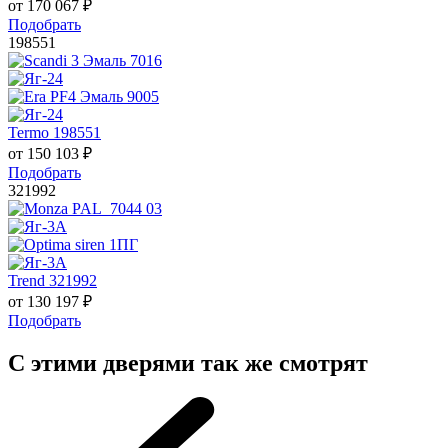
от
170 067
₽
Подобрать
198551
Termo 198551
от
150 103
₽
Подобрать
321992
Trend 321992
от
130 197
₽
Подобрать
С этими дверями так же смотрят