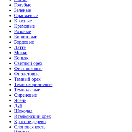
Голубые
Зеленые
Оранжевые
Красные
Кремовые
Розовые
Бирюзовые
Бордовые
Латте
Мокко
Коньяк
Светлый орех
Фисташковые
Фиолетовые
Темный орех
Темно-коричневые
Темно-серые
Сиреневые
Ясень
Дуб
Шоколад
Итальянский орех
Красное дерево
Слоновая кость