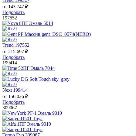
Trend 199327
от
143 747
₽
Подобрать
197552
Trend 197552
от
215 697
₽
Подобрать
199414
Next 199414
от
156 026
₽
Подобрать
309067
Termo Evo 309067