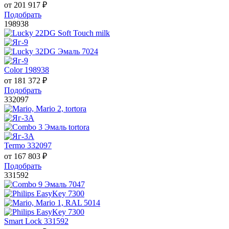
от
201 917
₽
Подобрать
198938
Color 198938
от
181 372
₽
Подобрать
332097
Termo 332097
от
167 803
₽
Подобрать
331592
Smart Lock 331592