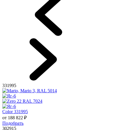
331995
Color 331995
от
188 822
₽
Подобрать
302915