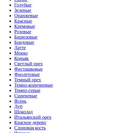
Голубые
Зеленые
Оранжевые
Красные
Кремовые
Розовые
Бирюзовые
Бордовые
Латте
Мокко
Коньяк
Светлый орех
Фисташковые
Фиолетовые
Темный орех
Темно-коричневые
Темно-серые
Сиреневые
Ясень
Дуб
Шоколад
Итальянский орех
Красное дерево
Слоновая кость