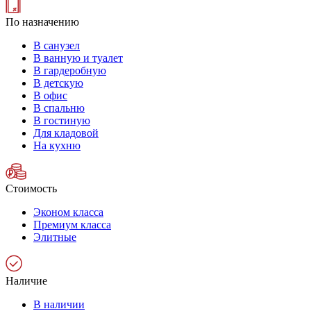
По назначению
В санузел
В ванную и туалет
В гардеробную
В детскую
В офис
В спальню
В гостиную
Для кладовой
На кухню
Стоимость
Эконом класса
Премиум класса
Элитные
Наличие
В наличии