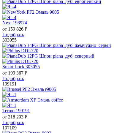
Next 198974
от
159 826
₽
Подобрать
303055
Smart Lock 303055
от
199 367
₽
Подобрать
199191
Termo 199191
от
218 203
₽
Подобрать
197109