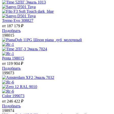
Termo Evo 308827
от
187 179
₽
Подобрать
198015
Penta 198015
от
119 904
₽
Подобрать
199073
Color 199073
от
246 422
₽
Подобрать
198974