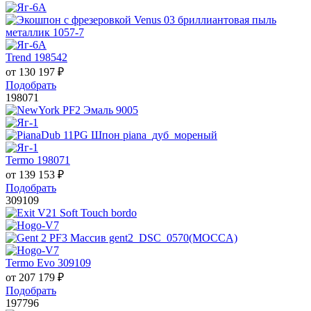
Trend 198542
от
130 197
₽
Подобрать
198071
Termo 198071
от
139 153
₽
Подобрать
309109
Termo Evo 309109
от
207 179
₽
Подобрать
197796