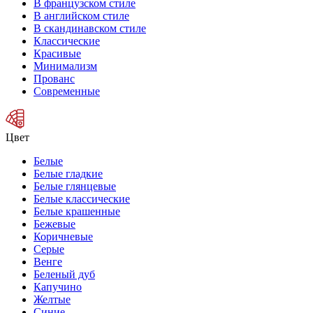
В французском стиле
В английском стиле
В скандинавском стиле
Классические
Красивые
Минимализм
Прованс
Современные
Цвет
Белые
Белые гладкие
Белые глянцевые
Белые классические
Белые крашенные
Бежевые
Коричневые
Серые
Венге
Беленый дуб
Капучино
Желтые
Синие