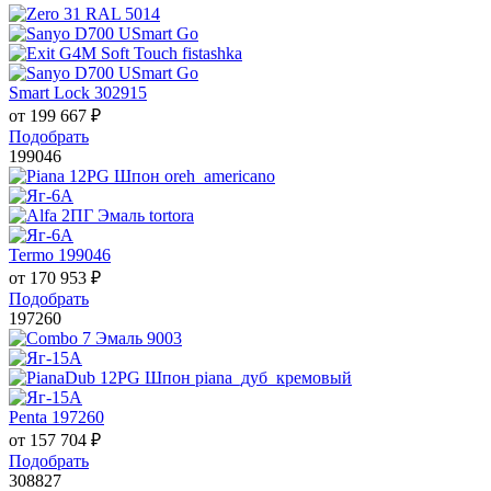
Smart Lock 302915
от
199 667
₽
Подобрать
199046
Termo 199046
от
170 953
₽
Подобрать
197260
Penta 197260
от
157 704
₽
Подобрать
308827