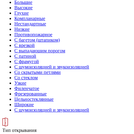
Большие
Высокие
Глухие
Компланарные
Нестандартные
Низкие
Противопожарное
С багетом (штапиком)
С врезкой
С выпадающим порогом
С патиной
С фрамугой
С шумоизоляцией и звукоизоляцией
Со скрытыми петлями
Со стеклом
Узкие
Филенчатое
Фрезерованные
Цельностеклянные
Широкие
С шумоизоляцией и звукоизоляцией
Тип открывания