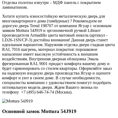
Отделка полотна изнутри – МДФ панель с покрытием
ламинатином.
Хотите купить износостойкую металлическую дверь для
многоквартирного дома (тамбурные) ? Рекомендуем не
дорогую дверь Trend 198707 от компании Ягуар с основным
замком Mottura 54J919 и эргономичной ручкой Libraот
производителя Armadillo цвета матовый никель (артикул -
LD26-1SN/CP-3) достойна внимания! Данная дверь станет
идеальным вариантом. Наружняя отделка двери гладкая цвета
RAL 7016 шагрень, материал покрытия: порошковое
напыление имеет высокую устойчивость к внешним
воздействиям. Внутренняя дверная облицовка Эмаль
фрезерованная RAL 9001 придаст комфорта вашему дому и
будет гармонировать со стилем квартиры. Оформляйте заказ
на надежную входную дверь производства Ягуар и оцените
комфорт и уют в своем доме. В случае необходимости,
специалисты компании с удовольствием помогут подобрать
оптимальную модель двери. Ждем Вашего звонка по
телефону +7 (495) 646-74-74 (Москва).
Основной замок
Mottura 54J919