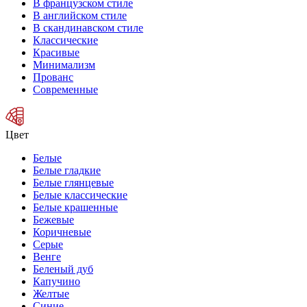
В французском стиле
В английском стиле
В скандинавском стиле
Классические
Красивые
Минимализм
Прованс
Современные
Цвет
Белые
Белые гладкие
Белые глянцевые
Белые классические
Белые крашенные
Бежевые
Коричневые
Серые
Венге
Беленый дуб
Капучино
Желтые
Синие