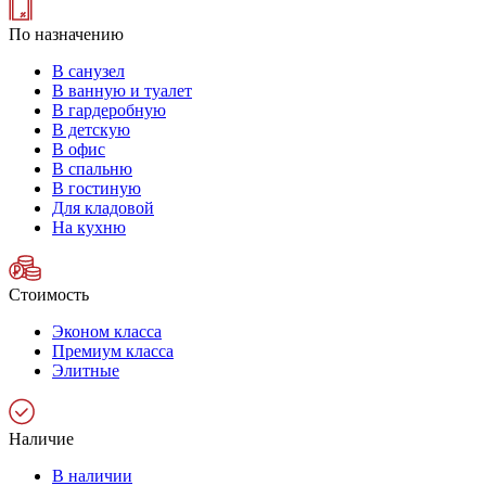
По назначению
В санузел
В ванную и туалет
В гардеробную
В детскую
В офис
В спальню
В гостиную
Для кладовой
На кухню
Стоимость
Эконом класса
Премиум класса
Элитные
Наличие
В наличии