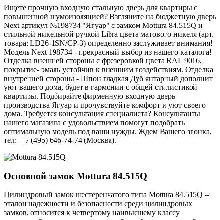
Ищете прочную входную стальную дверь для квартиры с
повышенной шумоизоляцией? Взгляните на бюджетную дверь
Next артикул №198734 "Ягуар" с замком Mottura 84.515Q и
стильной никельной ручкой Libra цвета матового никеля (арт.
товара: LD26-1SN/CP-3) определенно заслуживает внимания!
Модель Next 198734 - прекрасный выбор из нашего каталога!
Отделка внешней стороны с фрезеровкой цвета RAL 9016,
покрытие- эмаль устойчив к внешним воздействиям. Отделка
внутренней стороны - Шпон гладкая Дуб янтарный дополнит
уют вашего дома, будет в гармонии с общей стилистикой
квартиры. Подбирайте фирменную входную дверь
производства Ягуар и прочувствуйте комфорт и уют своего
дома. Требуется консультация специалиста? Консультанты
нашего магазина с удовольствием помогут подобрать
оптимальную модель под ваши нужды. Ждем Вашего звонка,
тел: +7 (495) 646-74-74 (Москва).
Основной замок
Mottura 84.515Q
Цилиндровый замок шестеренчатого типа Mottura 84.515Q –
эталон надежности и безопасности среди цилиндровых
замков, относится к четвертому наивысшему классу