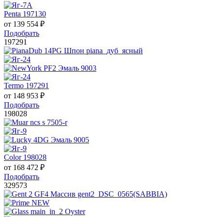
Penta 197130
от
139 554
₽
Подобрать
197291
Termo 197291
от
148 953
₽
Подобрать
198028
Color 198028
от
168 472
₽
Подобрать
329573