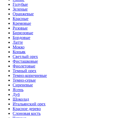
Голубые
Зеленые
Оранжевые
Красные
Кремовые
Розовые
Бирюзовые
Бордовые
Латте
Мокко
Коньяк
Светлый орех
Фисташковые
Фиолетовые
Темный орех
Темно-коричневые
Темно-серые
Сиреневые
Ясень
Дуб
Шоколад
Итальянский орех
Красное дерево
Слоновая кость