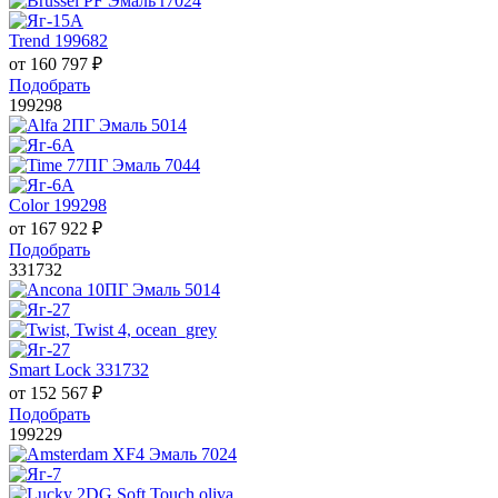
Trend 199682
от
160 797
₽
Подобрать
199298
Color 199298
от
167 922
₽
Подобрать
331732
Smart Lock 331732
от
152 567
₽
Подобрать
199229