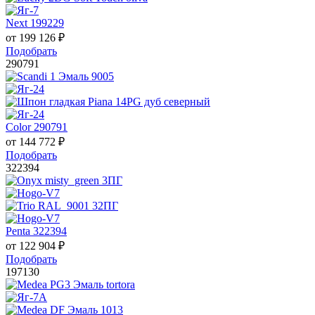
Next 199229
от
199 126
₽
Подобрать
290791
Color 290791
от
144 772
₽
Подобрать
322394
Penta 322394
от
122 904
₽
Подобрать
197130