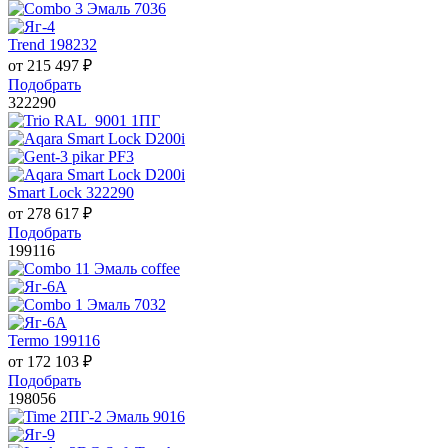
Trend 198232
от
215 497
₽
Подобрать
322290
Smart Lock 322290
от
278 617
₽
Подобрать
199116
Termo 199116
от
172 103
₽
Подобрать
198056