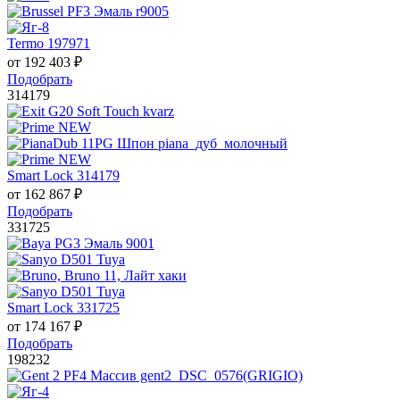
Termo 197971
от
192 403
₽
Подобрать
314179
Smart Lock 314179
от
162 867
₽
Подобрать
331725
Smart Lock 331725
от
174 167
₽
Подобрать
198232