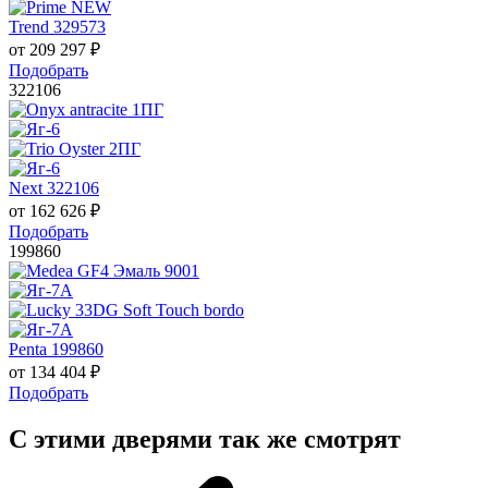
Trend 329573
от
209 297
₽
Подобрать
322106
Next 322106
от
162 626
₽
Подобрать
199860
Penta 199860
от
134 404
₽
Подобрать
С этими дверями так же смотрят