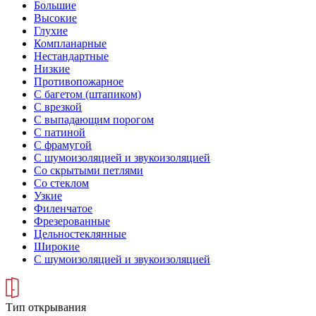
Большие
Высокие
Глухие
Компланарные
Нестандартные
Низкие
Противопожарное
С багетом (штапиком)
С врезкой
С выпадающим порогом
С патиной
С фрамугой
С шумоизоляцией и звукоизоляцией
Со скрытыми петлями
Со стеклом
Узкие
Филенчатое
Фрезерованные
Цельностеклянные
Широкие
С шумоизоляцией и звукоизоляцией
Тип открывания