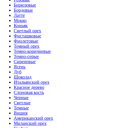
Бирюзовые
Бордовые
Латте
Мокко
Коньяк
Светлый орех
Фисташковые
Фиолетовые
Темный орех
Темно-коричневые
Темно-серые
Сиреневые
Ясень
Дуб
Шоколад
Итальянский орех
Красное дерево
Слоновая кость
Черные
Светлые
Темные
Вишня
Американский орех
Миланский орех