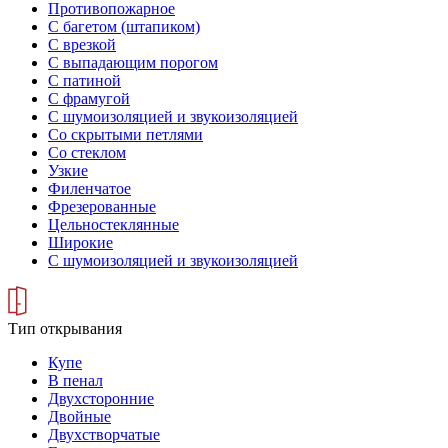
Противопожарное
С багетом (штапиком)
С врезкой
С выпадающим порогом
С патиной
С фрамугой
С шумоизоляцией и звукоизоляцией
Со скрытыми петлями
Со стеклом
Узкие
Филенчатое
Фрезерованные
Цельностеклянные
Широкие
С шумоизоляцией и звукоизоляцией
Тип открывания
Купе
В пенал
Двухсторонние
Двойные
Двухстворчатые