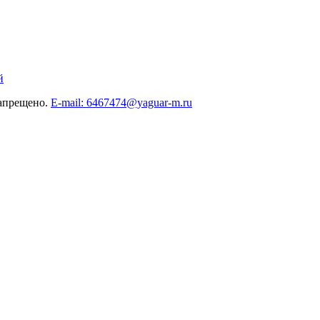
й
запрещено.
E-mail: 6467474@yaguar-m.ru