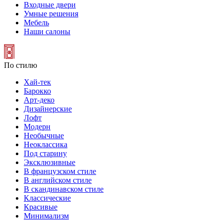
Входные двери
Умные решения
Мебель
Наши салоны
По стилю
Хай-тек
Барокко
Арт-деко
Дизайнерские
Лофт
Модерн
Необычные
Неоклассика
Под старину
Эксклюзивные
В французском стиле
В английском стиле
В скандинавском стиле
Классические
Красивые
Минимализм