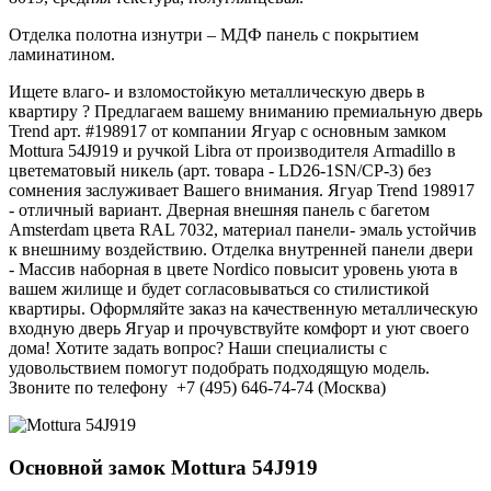
Отделка полотна изнутри – МДФ панель с покрытием
ламинатином.
Ищете влаго- и взломостойкую металлическую дверь в
квартиру ? Предлагаем вашему вниманию премиальную дверь
Trend арт. #198917 от компании Ягуар с основным замком
Mottura 54J919 и ручкой Libra от производителя Armadillo в
цветематовый никель (арт. товара - LD26-1SN/CP-3) без
сомнения заслуживает Вашего внимания. Ягуар Trend 198917
- отличный вариант. Дверная внешняя панель с багетом
Amsterdam цвета RAL 7032, материал панели- эмаль устойчив
к внешниму воздействию. Отделка внутренней панели двери
- Массив наборная в цвете Nordico повысит уровень уюта в
вашем жилище и будет согласовываться со стилистикой
квартиры. Оформляйте заказ на качественную металлическую
входную дверь Ягуар и прочувствуйте комфорт и уют своего
дома! Хотите задать вопрос? Наши специалисты с
удовольствием помогут подобрать подходящую модель.
Звоните по телефону +7 (495) 646-74-74 (Москва)
Основной замок
Mottura 54J919