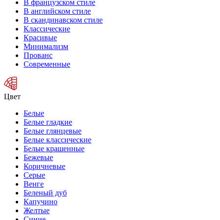
В французском стиле
В английском стиле
В скандинавском стиле
Классические
Красивые
Минимализм
Прованс
Современные
Цвет
Белые
Белые гладкие
Белые глянцевые
Белые классические
Белые крашенные
Бежевые
Коричневые
Серые
Венге
Беленый дуб
Капучино
Желтые
Синие