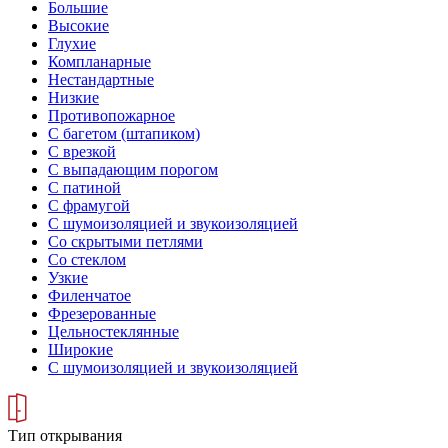
Большие
Высокие
Глухие
Компланарные
Нестандартные
Низкие
Противопожарное
С багетом (штапиком)
С врезкой
С выпадающим порогом
С патиной
С фрамугой
С шумоизоляцией и звукоизоляцией
Со скрытыми петлями
Со стеклом
Узкие
Филенчатое
Фрезерованные
Цельностеклянные
Широкие
С шумоизоляцией и звукоизоляцией
Тип открывания