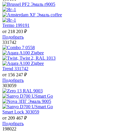
Termo 199191
от
218 203
₽
Подобрать
331742
Trend 331742
от
156 247
₽
Подобрать
303059
Smart Lock 303059
от
209 467
₽
Подобрать
198022