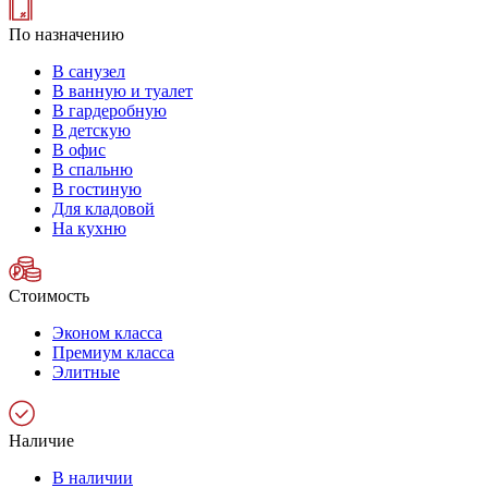
По назначению
В санузел
В ванную и туалет
В гардеробную
В детскую
В офис
В спальню
В гостиную
Для кладовой
На кухню
Стоимость
Эконом класса
Премиум класса
Элитные
Наличие
В наличии