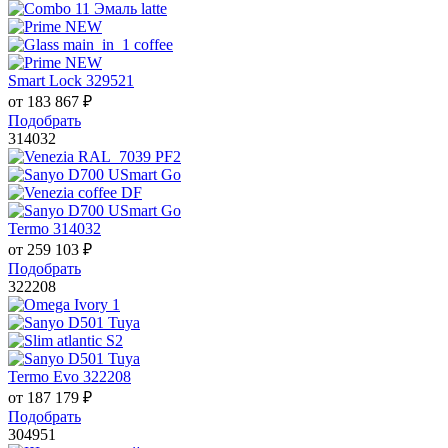
Smart Lock 329521
от
183 867
₽
Подобрать
314032
Termo 314032
от
259 103
₽
Подобрать
322208
Termo Evo 322208
от
187 179
₽
Подобрать
304951