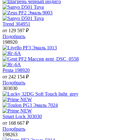
Trend 304951
от
129 597
₽
Подобрать
198920
Penta 198920
от
242 154
₽
Подобрать
303030
Smart Lock 303030
от
168 667
₽
Подобрать
198263