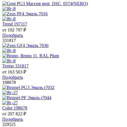
Trend 197117
от
192 797
₽
Подобрать
331817
Termo 331817
от
163 503
₽
Подобрать
198678
Color 198678
от
207 822
₽
Подобрать
329521