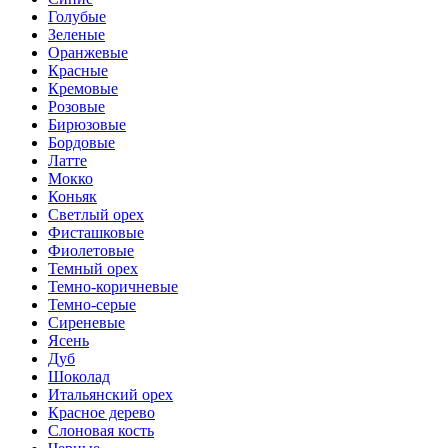
Голубые
Зеленые
Оранжевые
Красные
Кремовые
Розовые
Бирюзовые
Бордовые
Латте
Мокко
Коньяк
Светлый орех
Фисташковые
Фиолетовые
Темный орех
Темно-коричневые
Темно-серые
Сиреневые
Ясень
Дуб
Шоколад
Итальянский орех
Красное дерево
Слоновая кость