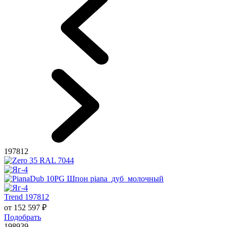
197812
Trend 197812
от
152 597
₽
Подобрать
198939