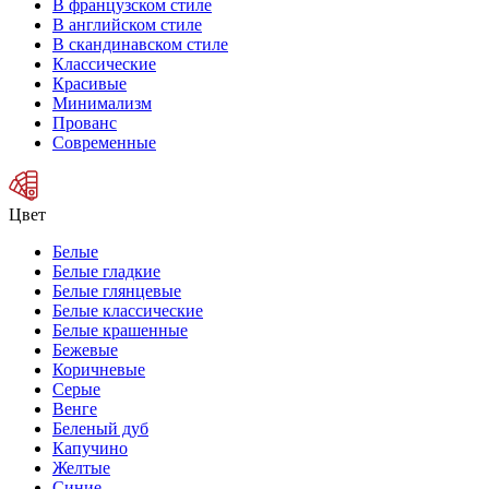
В французском стиле
В английском стиле
В скандинавском стиле
Классические
Красивые
Минимализм
Прованс
Современные
Цвет
Белые
Белые гладкие
Белые глянцевые
Белые классические
Белые крашенные
Бежевые
Коричневые
Серые
Венге
Беленый дуб
Капучино
Желтые
Синие