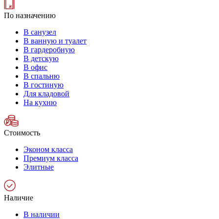
По назначению
В санузел
В ванную и туалет
В гардеробную
В детскую
В офис
В спальню
В гостиную
Для кладовой
На кухню
Стоимость
Эконом класса
Премиум класса
Элитные
Наличие
В наличии