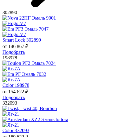
302890
Smart Lock 302890
от
146 867
₽
Подобрать
198978
Color 198978
от
154 622
₽
Подобрать
332093
Color 332093
от
189 622
₽