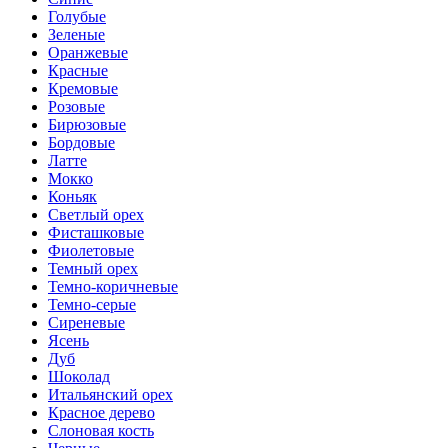
Голубые
Зеленые
Оранжевые
Красные
Кремовые
Розовые
Бирюзовые
Бордовые
Латте
Мокко
Коньяк
Светлый орех
Фисташковые
Фиолетовые
Темный орех
Темно-коричневые
Темно-серые
Сиреневые
Ясень
Дуб
Шоколад
Итальянский орех
Красное дерево
Слоновая кость