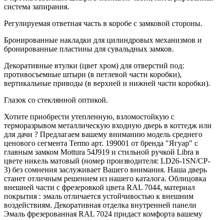
система запирания.
Регулируемая ответная часть в коробе с замковой стороны.
Бронированные накладки для цилиндровых механизмов и
бронированные пластины для сувальдных замков.
Декоративные втулки (цвет хром) для отверстий под:
противосъемные штыри (в петлевой части коробки),
вертикальные приводы (в верхней и нижней части коробки).
Глазок со стеклянной оптикой.
Хотите приобрести утепленную, взломостойкую с
терморазрывом металлическую входную дверь в коттедж или
для дачи ? Предлагаем вашему вниманию модель среднего
ценового сегмента Termo арт. 199001 от бренда "Ягуар" с
главным замком Mottura 54J919 и стильной ручкой Libra в
цвете никель матовый (номер производителя: LD26-1SN/CP-
3) без сомнения заслуживает Вашего внимания. Наша дверь
станет отличным решением из нашего каталога. Облицовка
внешней части с фрезеровкой цвета RAL 7044, материал
покрытия : эмаль отличается устойчивостью к внешним
воздействиям. Декоративная отделка внутренней панели
Эмаль фрезерованная RAL 7024 придаст комфорта вашему