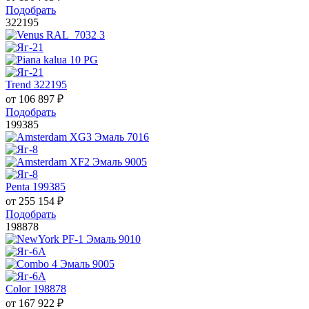
Подобрать
322195
Trend 322195
от
106 897
₽
Подобрать
199385
Penta 199385
от
255 154
₽
Подобрать
198878
Color 198878
от
167 922
₽