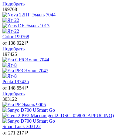
Подобрать
199768
Color 199768
от
138 022
₽
Подобрать
197425
Penta 197425
от
148 554
₽
Подобрать
303122
Smart Lock 303122
от
271 217
₽