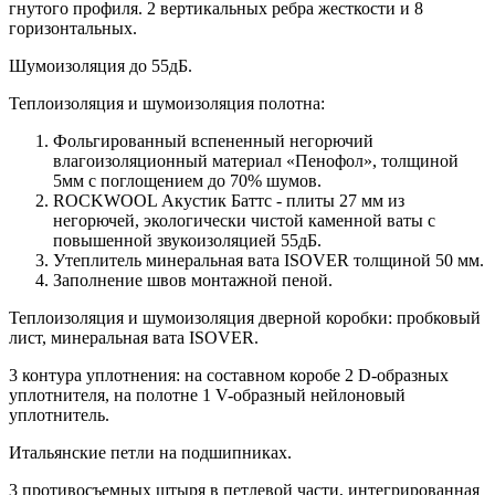
гнутого профиля. 2 вертикальных ребра жесткости и 8
горизонтальных.
Шумоизоляция до 55дБ.
Теплоизоляция и шумоизоляция полотна:
Фольгированный вспененный негорючий
влагоизоляционный материал «Пенофол», толщиной
5мм с поглощением до 70% шумов.
ROCKWOOL Акустик Баттс - плиты 27 мм из
негорючей, экологически чистой каменной ваты с
повышенной звукоизоляцией 55дБ.
Утеплитель минеральная вата ISOVER толщиной 50 мм.
Заполнение швов монтажной пеной.
Теплоизоляция и шумоизоляция дверной коробки: пробковый
лист, минеральная вата ISOVER.
3 контура уплотнения: на составном коробе 2 D-образных
уплотнителя, на полотне 1 V-образный нейлоновый
уплотнитель.
Итальянские петли на подшипниках.
3 противосъемных штыря в петлевой части, интегрированная