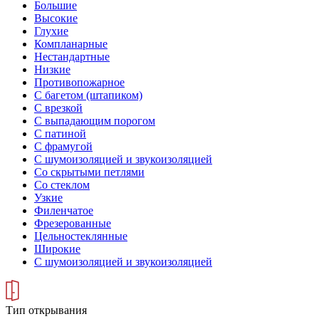
Большие
Высокие
Глухие
Компланарные
Нестандартные
Низкие
Противопожарное
С багетом (штапиком)
С врезкой
С выпадающим порогом
С патиной
С фрамугой
С шумоизоляцией и звукоизоляцией
Со скрытыми петлями
Со стеклом
Узкие
Филенчатое
Фрезерованные
Цельностеклянные
Широкие
С шумоизоляцией и звукоизоляцией
Тип открывания