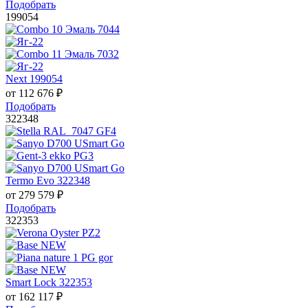
Подобрать
199054
Next 199054
от
112 676
₽
Подобрать
322348
Termo Evo 322348
от
279 579
₽
Подобрать
322353
Smart Lock 322353
от
162 117
₽