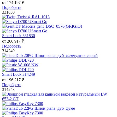
от
174 197
₽
Подобрать
331830
Smart Lock 331830
от
266 917
₽
Подобрать
314249
Smart Lock 314249
от
196 217
₽
Подобрать
314248