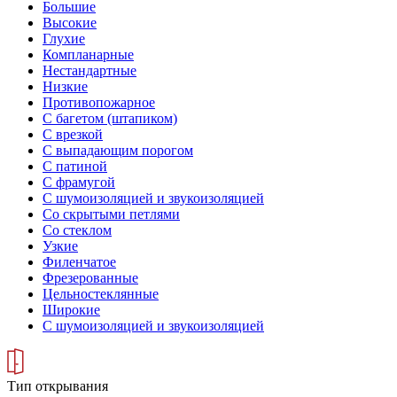
Большие
Высокие
Глухие
Компланарные
Нестандартные
Низкие
Противопожарное
С багетом (штапиком)
С врезкой
С выпадающим порогом
С патиной
С фрамугой
С шумоизоляцией и звукоизоляцией
Со скрытыми петлями
Со стеклом
Узкие
Филенчатое
Фрезерованные
Цельностеклянные
Широкие
С шумоизоляцией и звукоизоляцией
Тип открывания