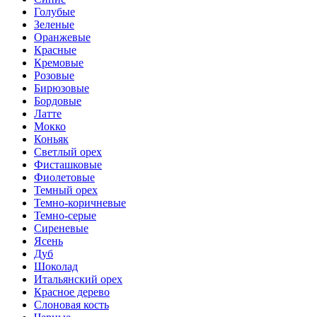
Голубые
Зеленые
Оранжевые
Красные
Кремовые
Розовые
Бирюзовые
Бордовые
Латте
Мокко
Коньяк
Светлый орех
Фисташковые
Фиолетовые
Темный орех
Темно-коричневые
Темно-серые
Сиреневые
Ясень
Дуб
Шоколад
Итальянский орех
Красное дерево
Слоновая кость