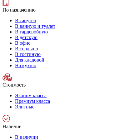
По назначению
В санузел
В ванную и туалет
В гардеробную
В детскую
В офис
В спальню
В гостиную
Для кладовой
На кухню
Стоимость
Эконом класса
Премиум класса
Элитные
Наличие
В наличии