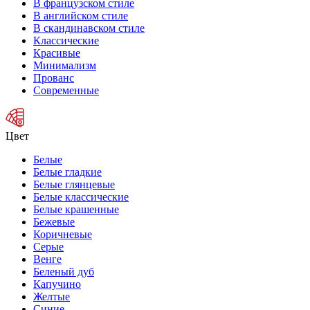
В французском стиле
В английском стиле
В скандинавском стиле
Классические
Красивые
Минимализм
Прованс
Современные
Цвет
Белые
Белые гладкие
Белые глянцевые
Белые классические
Белые крашенные
Бежевые
Коричневые
Серые
Венге
Беленый дуб
Капучино
Желтые
Синие