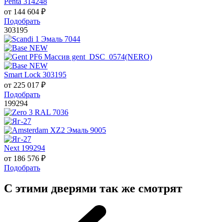
Penta 314248
от
144 604
₽
Подобрать
303195
Smart Lock 303195
от
225 017
₽
Подобрать
199294
Next 199294
от
186 576
₽
Подобрать
С этими дверями так же смотрят