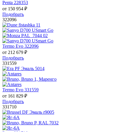
Penta 228353
от
150 954
₽
Подобрать
322096
Termo Evo 322096
от
212 679
₽
Подобрать
331559
Termo Evo 331559
от
161 829
₽
Подобрать
331710