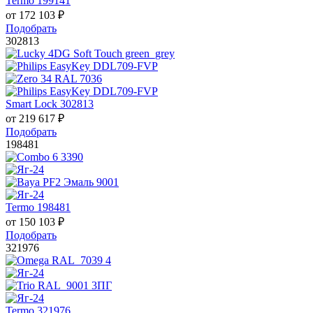
Termo 199141
от
172 103
₽
Подобрать
302813
Smart Lock 302813
от
219 617
₽
Подобрать
198481
Termo 198481
от
150 103
₽
Подобрать
321976
Termo 321976