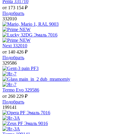
Penta 331710
от
173 154
₽
Подобрать
332010
Next 332010
от
140 426
₽
Подобрать
329586
Termo Evo 329586
от
260 229
₽
Подобрать
199141