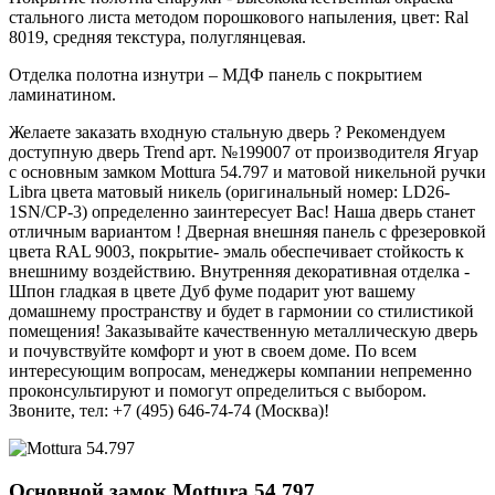
стального листа методом порошкового напыления, цвет: Ral
8019, средняя текстура, полуглянцевая.
Отделка полотна изнутри – МДФ панель с покрытием
ламинатином.
Желаете заказать входную стальную дверь ? Рекомендуем
доступную дверь Trend арт. №199007 от производителя Ягуар
с основным замком Mottura 54.797 и матовой никельной ручки
Libra цвета матовый никель (оригинальный номер: LD26-
1SN/CP-3) определенно заинтересует Вас! Наша дверь станет
отличным вариантом ! Дверная внешняя панель с фрезеровкой
цвета RAL 9003, покрытие- эмаль обеспечивает стойкость к
внешниму воздействию. Внутренняя декоративная отделка -
Шпон гладкая в цвете Дуб фуме подарит уют вашему
домашнему пространству и будет в гармонии со стилистикой
помещения! Заказывайте качественную металлическую дверь
и почувствуйте комфорт и уют в своем доме. По всем
интересующим вопросам, менеджеры компании непременно
проконсультируют и помогут определиться с выбором.
Звоните, тел: +7 (495) 646-74-74 (Москва)!
Основной замок
Mottura 54.797