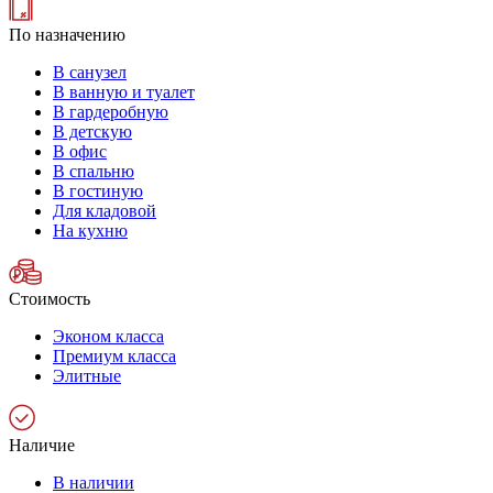
По назначению
В санузел
В ванную и туалет
В гардеробную
В детскую
В офис
В спальню
В гостиную
Для кладовой
На кухню
Стоимость
Эконом класса
Премиум класса
Элитные
Наличие
В наличии