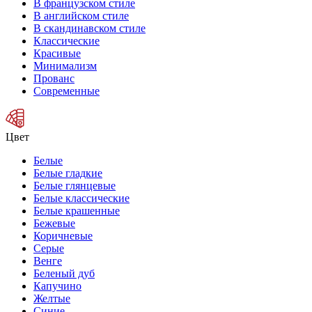
В французском стиле
В английском стиле
В скандинавском стиле
Классические
Красивые
Минимализм
Прованс
Современные
Цвет
Белые
Белые гладкие
Белые глянцевые
Белые классические
Белые крашенные
Бежевые
Коричневые
Серые
Венге
Беленый дуб
Капучино
Желтые
Синие