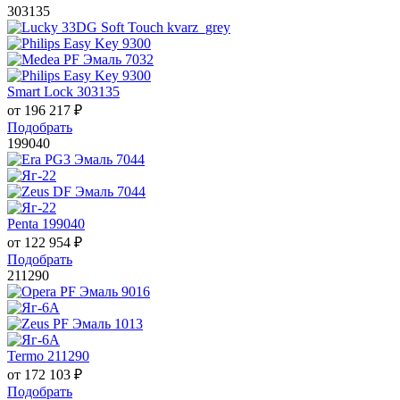
303135
Smart Lock 303135
от
196 217
₽
Подобрать
199040
Penta 199040
от
122 954
₽
Подобрать
211290
Termo 211290
от
172 103
₽
Подобрать