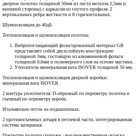
дверное полотно толщиной 50мм из листа металла 2,5мм (с
внешней стороны) c каркасом из гнутого профиля. 2
вертикальных ребра жесткости и 8 горизонтальных.
Шумоизоляция до 40дБ.
Теплоизоляция и шумоизоляция полотна:
Вибропоглащающий фольгированный материал GB
представляет собой двухслойную конструкцию
толщиной 3мм, состоящую из алюминиевой фольги
толщиной 0,6мм и полимерного слоя на основе мастики.
Утеплитель минеральная вата ISOVER толщиной 50 мм.
Теплоизоляция и шумоизоляция дверной коробки:
минеральная вата ISOVER
2 контура уплотнителя: D-образный по периметру полотна и
съемный по периметру короба.
Итальянские петли на подшипниках.
2 противосъемных штыря в петлевой части, интегрированная
система запирания.
Покрытие полотна снаружи - высококачественная окраска