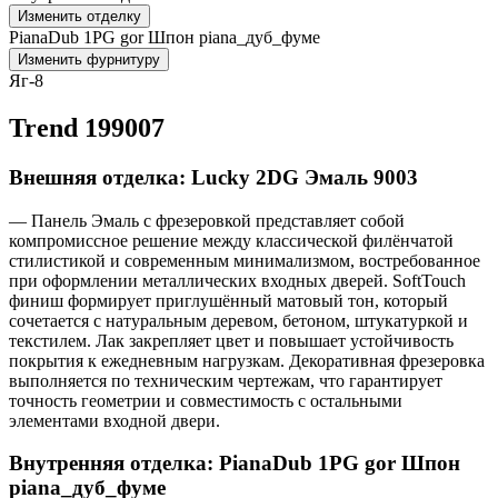
Изменить отделку
PianaDub 1PG gor Шпон piana_дуб_фуме
Изменить фурнитуру
Яг-8
Trend 199007
Внешняя отделка: Lucky 2DG Эмаль 9003
— Панель Эмаль с фрезеровкой представляет собой
компромиссное решение между классической филёнчатой
стилистикой и современным минимализмом, востребованное
при оформлении металлических входных дверей. SoftTouch
финиш формирует приглушённый матовый тон, который
сочетается с натуральным деревом, бетоном, штукатуркой и
текстилем. Лак закрепляет цвет и повышает устойчивость
покрытия к ежедневным нагрузкам. Декоративная фрезеровка
выполняется по техническим чертежам, что гарантирует
точность геометрии и совместимость с остальными
элементами входной двери.
Внутренняя отделка: PianaDub 1PG gor Шпон
piana_дуб_фуме