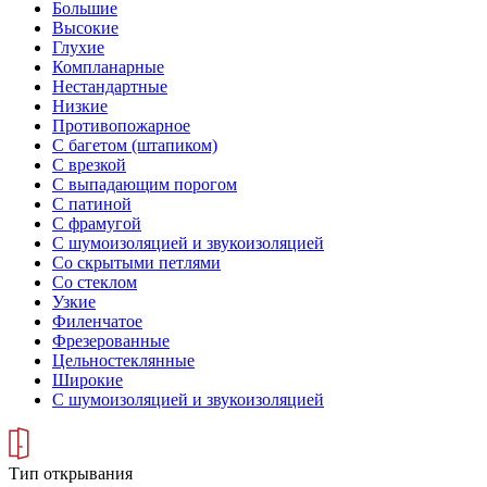
Большие
Высокие
Глухие
Компланарные
Нестандартные
Низкие
Противопожарное
С багетом (штапиком)
С врезкой
С выпадающим порогом
С патиной
С фрамугой
С шумоизоляцией и звукоизоляцией
Со скрытыми петлями
Со стеклом
Узкие
Филенчатое
Фрезерованные
Цельностеклянные
Широкие
С шумоизоляцией и звукоизоляцией
Тип открывания