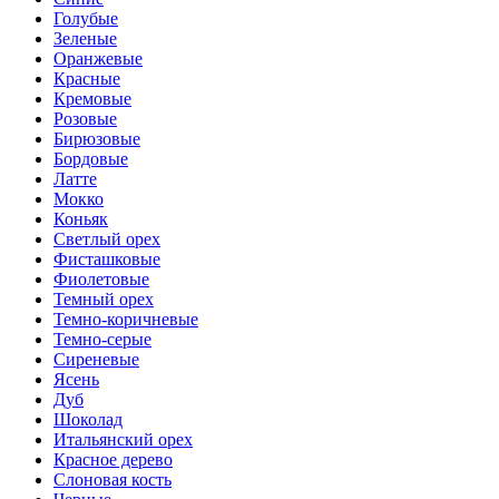
Голубые
Зеленые
Оранжевые
Красные
Кремовые
Розовые
Бирюзовые
Бордовые
Латте
Мокко
Коньяк
Светлый орех
Фисташковые
Фиолетовые
Темный орех
Темно-коричневые
Темно-серые
Сиреневые
Ясень
Дуб
Шоколад
Итальянский орех
Красное дерево
Слоновая кость