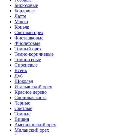
Бирюзовые
Бордовые
Латте
Мокко
Коньяк
Светлый орех
Фисташковые
Фиолетовые
Темный орех
Темно-коричневые
Темно-серые
Сиреневые
Ясень
Дуб
Шоколад
Итальянский орех
Красное дерево
Слоновая кость
Черные
Светлые
Темные
Вишня
Американский орех
Миланский орех