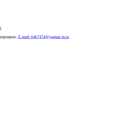
й
запрещено.
E-mail: 6467474@yaguar-m.ru