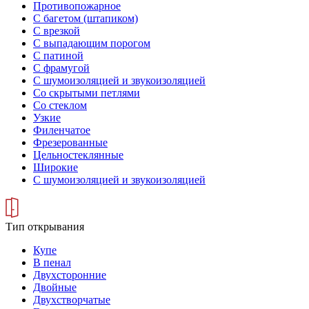
Противопожарное
С багетом (штапиком)
С врезкой
С выпадающим порогом
С патиной
С фрамугой
С шумоизоляцией и звукоизоляцией
Со скрытыми петлями
Со стеклом
Узкие
Филенчатое
Фрезерованные
Цельностеклянные
Широкие
С шумоизоляцией и звукоизоляцией
Тип открывания
Купе
В пенал
Двухсторонние
Двойные
Двухстворчатые