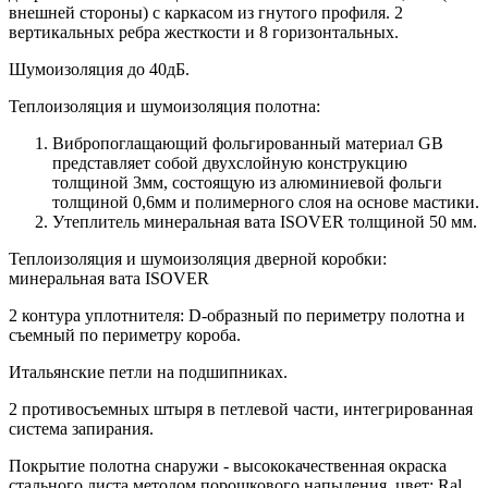
внешней стороны) c каркасом из гнутого профиля. 2
вертикальных ребра жесткости и 8 горизонтальных.
Шумоизоляция до 40дБ.
Теплоизоляция и шумоизоляция полотна:
Вибропоглащающий фольгированный материал GB
представляет собой двухслойную конструкцию
толщиной 3мм, состоящую из алюминиевой фольги
толщиной 0,6мм и полимерного слоя на основе мастики.
Утеплитель минеральная вата ISOVER толщиной 50 мм.
Теплоизоляция и шумоизоляция дверной коробки:
минеральная вата ISOVER
2 контура уплотнителя: D-образный по периметру полотна и
съемный по периметру короба.
Итальянские петли на подшипниках.
2 противосъемных штыря в петлевой части, интегрированная
система запирания.
Покрытие полотна снаружи - высококачественная окраска
стального листа методом порошкового напыления, цвет: Ral