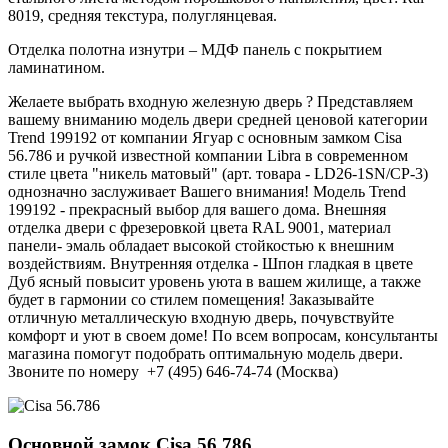
8019, средняя текстура, полуглянцевая.
Отделка полотна изнутри – МДФ панель с покрытием
ламинатином.
Желаете выбрать входную железную дверь ? Представляем
вашему вниманию модель двери средней ценовой категории
Trend 199192 от компании Ягуар с основным замком Cisa
56.786 и ручкой известной компании Libra в современном
стиле цвета "никель матовый" (арт. товара - LD26-1SN/CP-3)
однозначно заслуживает Вашего внимания! Модель Trend
199192 - прекрасный выбор для вашего дома. Внешняя
отделка двери с фрезеровкой цвета RAL 9001, материал
панели- эмаль обладает высокой стойкостью к внешним
воздействиям. Внутренняя отделка - Шпон гладкая в цвете
Дуб ясный повысит уровень уюта в вашем жилище, а также
будет в гармонии со стилем помещения! Заказывайте
отличную металлическую входную дверь, почувствуйте
комфорт и уют в своем доме! По всем вопросам, консультанты
магазина помогут подобрать оптимальную модель двери.
Звоните по номеру +7 (495) 646-74-74 (Москва)
Основной замок
Cisa 56.786