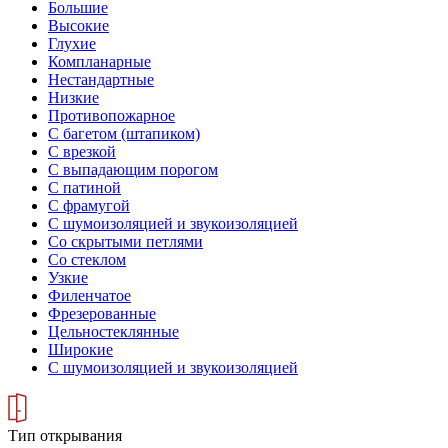
Большие
Высокие
Глухие
Компланарные
Нестандартные
Низкие
Противопожарное
С багетом (штапиком)
С врезкой
С выпадающим порогом
С патиной
С фрамугой
С шумоизоляцией и звукоизоляцией
Со скрытыми петлями
Со стеклом
Узкие
Филенчатое
Фрезерованные
Цельностеклянные
Широкие
С шумоизоляцией и звукоизоляцией
Тип открывания