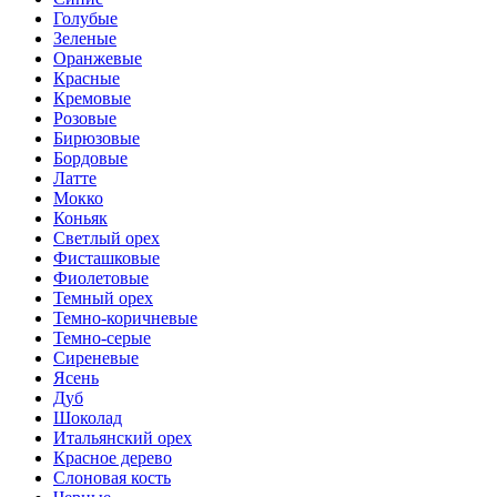
Голубые
Зеленые
Оранжевые
Красные
Кремовые
Розовые
Бирюзовые
Бордовые
Латте
Мокко
Коньяк
Светлый орех
Фисташковые
Фиолетовые
Темный орех
Темно-коричневые
Темно-серые
Сиреневые
Ясень
Дуб
Шоколад
Итальянский орех
Красное дерево
Слоновая кость