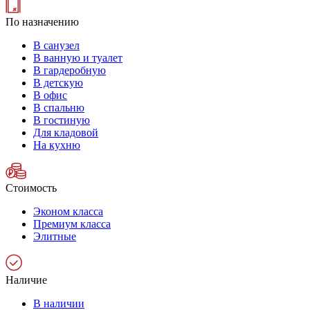
По назначению
В санузел
В ванную и туалет
В гардеробную
В детскую
В офис
В спальню
В гостиную
Для кладовой
На кухню
Стоимость
Эконом класса
Премиум класса
Элитные
Наличие
В наличии