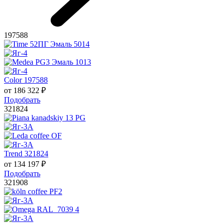
197588
Color 197588
от
186 322
₽
Подобрать
321824
Trend 321824
от
134 197
₽
Подобрать
321908