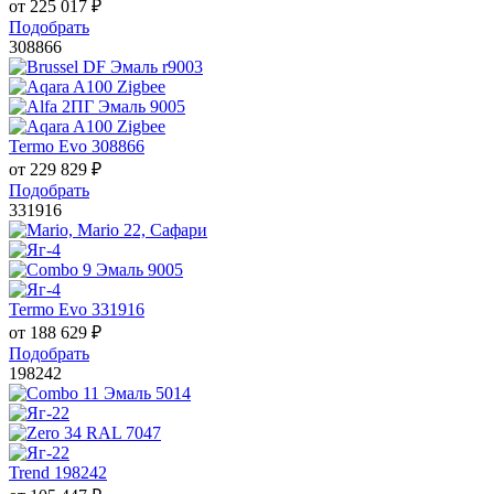
от
225 017
₽
Подобрать
308866
Termo Evo 308866
от
229 829
₽
Подобрать
331916
Termo Evo 331916
от
188 629
₽
Подобрать
198242
Trend 198242