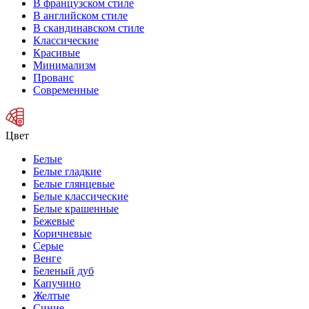
В французском стиле
В английском стиле
В скандинавском стиле
Классические
Красивые
Минимализм
Прованс
Современные
Цвет
Белые
Белые гладкие
Белые глянцевые
Белые классические
Белые крашенные
Бежевые
Коричневые
Серые
Венге
Беленый дуб
Капучино
Желтые
Синие