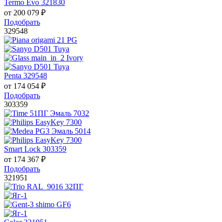
Termo Evo 321830
от
200 079
₽
Подобрать
329548
Penta 329548
от
174 054
₽
Подобрать
303359
Smart Lock 303359
от
174 367
₽
Подобрать
321951