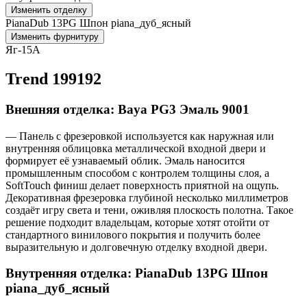
Изменить отделку
PianaDub 13PG Шпон piana_дуб_ясный
Изменить фурнитуру
Яг-15А
Trend 199192
Внешняя отделка: Baya PG3 Эмаль 9001
— Панель с фрезеровкой используется как наружная или
внутренняя облицовка металлической входной двери и
формирует её узнаваемый облик. Эмаль наносится
промышленным способом с контролем толщины слоя, а
SoftTouch финиш делает поверхность приятной на ощупь.
Декоративная фрезеровка глубиной несколько миллиметров
создаёт игру света и тени, оживляя плоскость полотна. Такое
решение подходит владельцам, которые хотят отойти от
стандартного винилового покрытия и получить более
выразительную и долговечную отделку входной двери.
Внутренняя отделка: PianaDub 13PG Шпон
piana_дуб_ясный