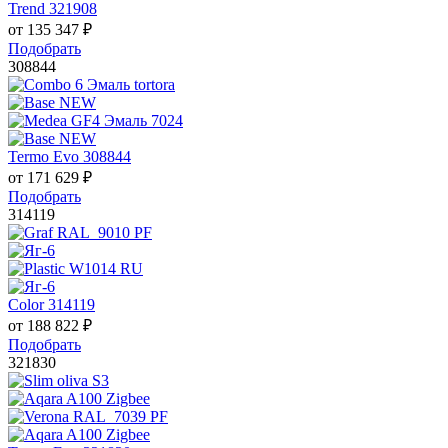
Trend 321908
от
135 347
₽
Подобрать
308844
Termo Evo 308844
от
171 629
₽
Подобрать
314119
Color 314119
от
188 822
₽
Подобрать
321830