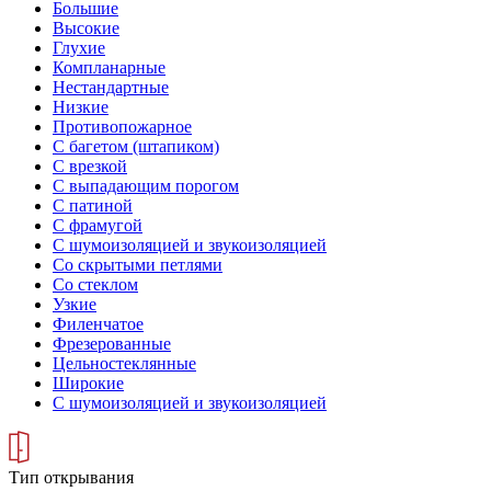
Большие
Высокие
Глухие
Компланарные
Нестандартные
Низкие
Противопожарное
С багетом (штапиком)
С врезкой
С выпадающим порогом
С патиной
С фрамугой
С шумоизоляцией и звукоизоляцией
Со скрытыми петлями
Со стеклом
Узкие
Филенчатое
Фрезерованные
Цельностеклянные
Широкие
С шумоизоляцией и звукоизоляцией
Тип открывания