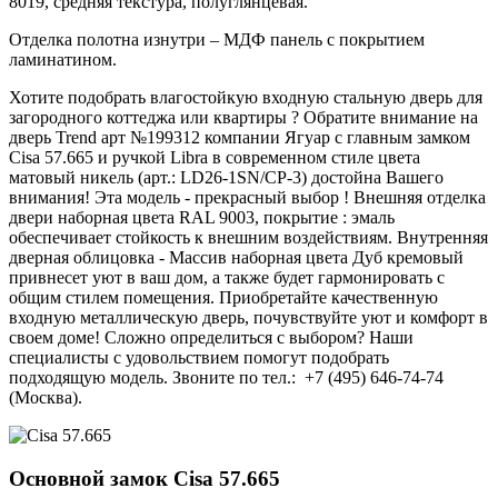
8019, средняя текстура, полуглянцевая.
Отделка полотна изнутри – МДФ панель с покрытием
ламинатином.
Хотите подобрать влагостойкую входную стальную дверь для
загородного коттеджа или квартиры ? Обратите внимание на
дверь Trend арт №199312 компании Ягуар с главным замком
Cisa 57.665 и ручкой Libra в современном стиле цвета
матовый никель (арт.: LD26-1SN/CP-3) достойна Вашего
внимания! Эта модель - прекрасный выбор ! Внешняя отделка
двери наборная цвета RAL 9003, покрытие : эмаль
обеспечивает стойкость к внешним воздействиям. Внутренняя
дверная облицовка - Массив наборная цвета Дуб кремовый
привнесет уют в ваш дом, а также будет гармонировать с
общим стилем помещения. Приобретайте качественную
входную металлическую дверь, почувствуйте уют и комфорт в
своем доме! Сложно определиться с выбором? Наши
специалисты с удовольствием помогут подобрать
подходящую модель. Звоните по тел.: +7 (495) 646-74-74
(Москва).
Основной замок
Cisa 57.665