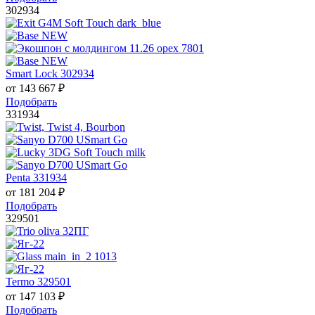
302934
Smart Lock 302934
от
143 667
₽
Подобрать
331934
Penta 331934
от
181 204
₽
Подобрать
329501
Termo 329501
от
147 103
₽
Подобрать