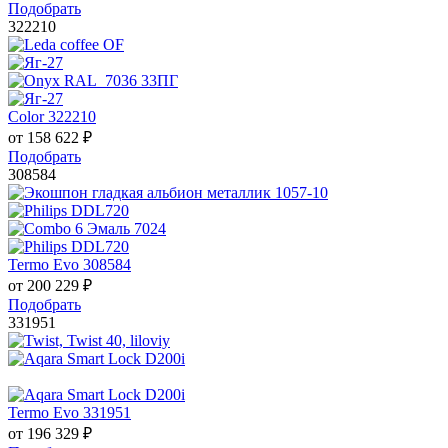
Подобрать
322210
Color 322210
от
158 622
₽
Подобрать
308584
Termo Evo 308584
от
200 229
₽
Подобрать
331951
Termo Evo 331951
от
196 329
₽