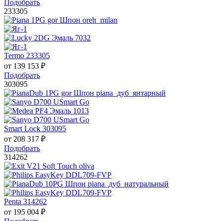
Подобрать
233305
Termo 233305
от
139 153
₽
Подобрать
303095
Smart Lock 303095
от
208 317
₽
Подобрать
314262
Penta 314262
от
195 004
₽