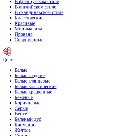
В французском стиле
В английском стиле
В скандинавском стиле
Классические
Красивые
Минимализм
Прованс
Современные
Цвет
Белые
Белые гладкие
Белые глянцевые
Белые классические
Белые крашенные
Бежевые
Коричневые
Серые
Венге
Беленый дуб
Капучино
Желтые
Синие