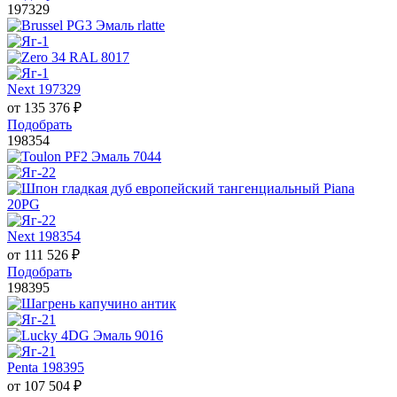
197329
Next 197329
от
135 376
₽
Подобрать
198354
Next 198354
от
111 526
₽
Подобрать
198395
Penta 198395
от
107 504
₽