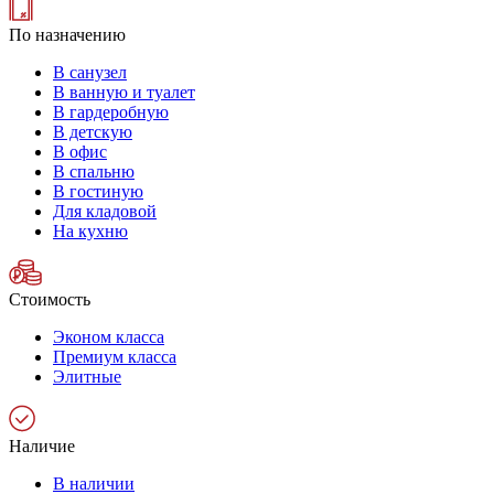
По назначению
В санузел
В ванную и туалет
В гардеробную
В детскую
В офис
В спальню
В гостиную
Для кладовой
На кухню
Стоимость
Эконом класса
Премиум класса
Элитные
Наличие
В наличии