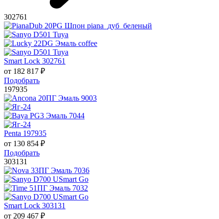
302761
Smart Lock 302761
от
182 817
₽
Подобрать
197935
Penta 197935
от
130 854
₽
Подобрать
303131
Smart Lock 303131
от
209 467
₽