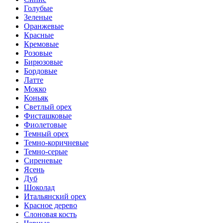
Голубые
Зеленые
Оранжевые
Красные
Кремовые
Розовые
Бирюзовые
Бордовые
Латте
Мокко
Коньяк
Светлый орех
Фисташковые
Фиолетовые
Темный орех
Темно-коричневые
Темно-серые
Сиреневые
Ясень
Дуб
Шоколад
Итальянский орех
Красное дерево
Слоновая кость