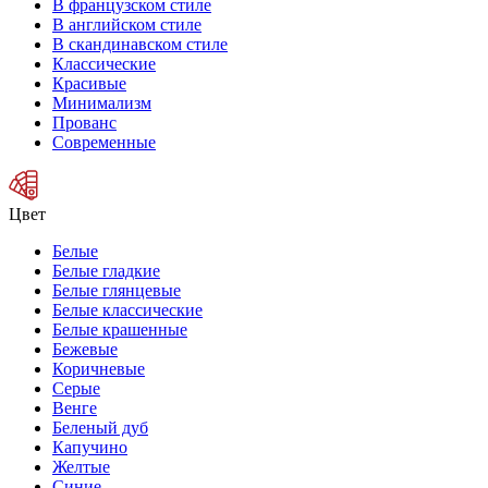
В французском стиле
В английском стиле
В скандинавском стиле
Классические
Красивые
Минимализм
Прованс
Современные
Цвет
Белые
Белые гладкие
Белые глянцевые
Белые классические
Белые крашенные
Бежевые
Коричневые
Серые
Венге
Беленый дуб
Капучино
Желтые
Синие