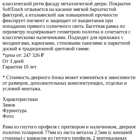
классический ритм фасаду металлической двери. Покрытие
SoftTouch отзывается на касание мягкой бархатистой
фактурой, а итальянский лак повышенной прочности
фиксирует пигмент и защищает от выцветания при
попадании прямого солнечного света. Багетная рамка по
периметру подчёркивает геометрию полотна и сочетается с
классическими наличниками. Подходит для прихожих с
молдингами, карнизами, стеновыми панелями и паркетной
доской в традиционной цветовой гамме.
*цена от:
247 326 ₽
От 3 дней
Гарантия 10 лет
* Стоимость дверного блока может изменяться в зависимости
от размеров, дополнительных комплектующих, отделки и
условий монтажа.
Характеристики
Замок
Фурнитура
Фото
Рама из гнутого профиля с притвором и наличником, дверное
полотно толщиной 77мм из листа металла 2,5мм (с внешней
стороны) c каркасом из гнутого профиля. 2 вертикальных