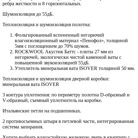
ребра жесткости и 8 горизонтальных.
Шумоизоляция до 55дБ.
Теплоизоляция и шумоизоляция полотна:
Фольгированный вспененный негорючий
влагоизоляционный материал «Пенофол», толщиной
5мм с поглощением до 70% шумов.
ROCKWOOL Акустик Баттс - плиты 27 мм из
негорючей, экологически чистой каменной ваты с
повышенной звукоизоляцией 55дБ.
Утеплитель минеральная вата ISOVER толщиной 50 мм.
Теплоизоляция и шумоизоляция дверной коробки:
минеральная вата ISOVER
3 контура уплотнения: по периметру полотна D-образный и
V-образный, съемный уплотнитель на коробке.
Итальянские петли на подшипниках.
2 противосъемных штыря в петлевой части, интегрированная
система запирания.
Хотите выбрать влагостойкую железную дверь в квартиру с