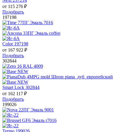
Next 237214
от
115 276
₽
Подобрать
197198
Color 197198
от
167 922
₽
Подобрать
302844
Smart Lock 302844
от
162 117
₽
Подобрать
199026
Termo 199026