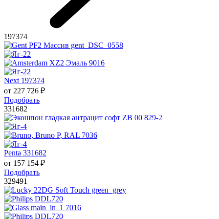
197374
Next 197374
от
227 726
₽
Подобрать
331682
Penta 331682
от
157 154
₽
Подобрать
329491