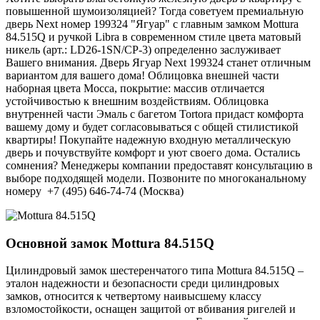
повышенной шумоизоляцией? Тогда советуем премиальную
дверь Next номер 199324 "Ягуар" с главным замком Mottura
84.515Q и ручкой Libra в современном стиле цвета матовый
никель (арт.: LD26-1SN/CP-3) определенно заслуживает
Вашего внимания. Дверь Ягуар Next 199324 станет отличным
вариантом для вашего дома! Облицовка внешней части
наборная цвета Mocca, покрытие: массив отличается
устойчивостью к внешним воздействиям. Облицовка
внутренней части Эмаль с багетом Tortora придаст комфорта
вашему дому и будет согласовываться с общей стилистикой
квартиры! Покупайте надежную входную металлическую
дверь и почувствуйте комфорт и уют своего дома. Остались
сомнения? Менеджеры компании предоставят консультацию в
выборе подходящей модели. Позвоните по многоканальному
номеру +7 (495) 646-74-74 (Москва)
Основной замок
Mottura 84.515Q
Цилиндровый замок шестеренчатого типа Mottura 84.515Q –
эталон надежности и безопасности среди цилиндровых
замков, относится к четвертому наивысшему классу
взломостойкости, оснащен защитой от вбивания ригелей и