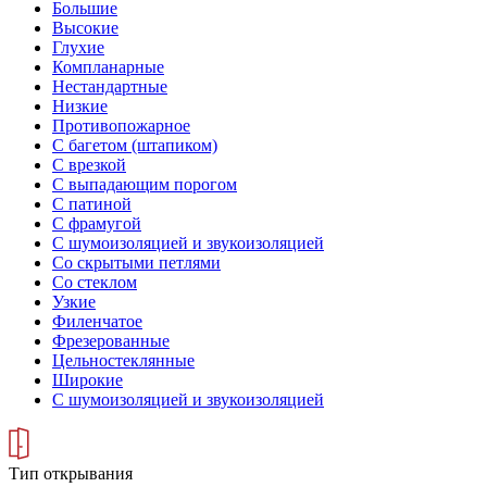
Большие
Высокие
Глухие
Компланарные
Нестандартные
Низкие
Противопожарное
С багетом (штапиком)
С врезкой
С выпадающим порогом
С патиной
С фрамугой
С шумоизоляцией и звукоизоляцией
Со скрытыми петлями
Со стеклом
Узкие
Филенчатое
Фрезерованные
Цельностеклянные
Широкие
С шумоизоляцией и звукоизоляцией
Тип открывания