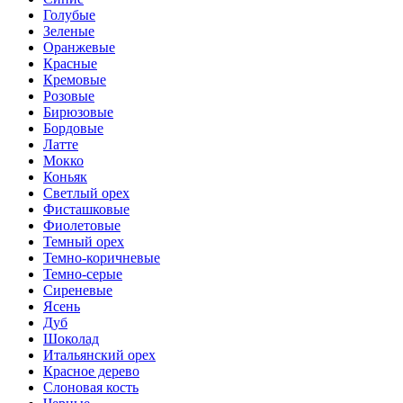
Голубые
Зеленые
Оранжевые
Красные
Кремовые
Розовые
Бирюзовые
Бордовые
Латте
Мокко
Коньяк
Светлый орех
Фисташковые
Фиолетовые
Темный орех
Темно-коричневые
Темно-серые
Сиреневые
Ясень
Дуб
Шоколад
Итальянский орех
Красное дерево
Слоновая кость