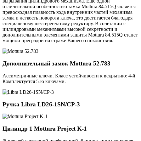
вырывания цилиндрового механизма. Еще одной
отличительной особенностью замка Mottura 84.515Q является
превосходная плавность хода внутренних частей механизма
замка и легкость поворота ключа, это достигается благодаря
специальному шестеренчатому редуктору. В сочетании с
цилиндровыми механизмами высокой секретности и
дополнительными элементами защиты Mottura 84.515Q станет
мощной преградой на страже Вашего спокойствия.
Дополнительный замок
Mottura 52.783
Ассиметричные ключи. Класс устойчивости к вскрытию: 4-й.
Комплектуется 5-ю ключами.
Ручка
Libra LD26-1SN/CP-3
Цилиндр 1
Mottura Project K-1
(5 ключей с лазерной перфорацией, 6 пинов, пины контроля