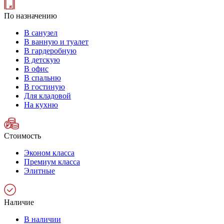
По назначению
В санузел
В ванную и туалет
В гардеробную
В детскую
В офис
В спальню
В гостиную
Для кладовой
На кухню
Стоимость
Эконом класса
Премиум класса
Элитные
Наличие
В наличии