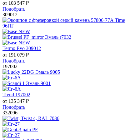
от
103 547
₽
Подобрать
309012
Termo Evo 309012
от
191 079
₽
Подобрать
197002
Trend 197002
от
135 347
₽
Подобрать
332096