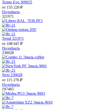
Termo Evo 309025
от
155 229
₽
Подобрать
321971
Trend 321971
от
108 047
₽
Подобрать
230028
Next 230028
от
115 276
₽
Подобрать
197465