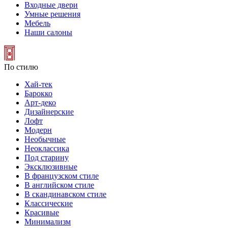
Входные двери
Умные решения
Мебель
Наши салоны
По стилю
Хай-тек
Барокко
Арт-деко
Дизайнерские
Лофт
Модерн
Необычные
Неоклассика
Под старину
Эксклюзивные
В французском стиле
В английском стиле
В скандинавском стиле
Классические
Красивые
Минимализм