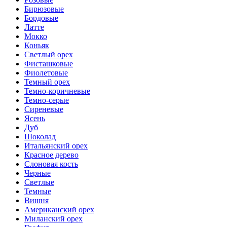
Бирюзовые
Бордовые
Латте
Мокко
Коньяк
Светлый орех
Фисташковые
Фиолетовые
Темный орех
Темно-коричневые
Темно-серые
Сиреневые
Ясень
Дуб
Шоколад
Итальянский орех
Красное дерево
Слоновая кость
Черные
Светлые
Темные
Вишня
Американский орех
Миланский орех