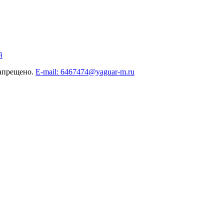
й
запрещено.
E-mail: 6467474@yaguar-m.ru