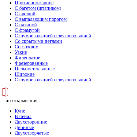
Противопожарное
С багетом (штапиком)
С врезкой
С выпадающим порогом
С патиной
С фрамугой
С шумоизоляцией и звукоизоляцией
Со скрытыми петлями
Со стеклом
Узкие
Филенчатое
Фрезерованные
Цельностеклянные
Широкие
С шумоизоляцией и звукоизоляцией
Тип открывания
Купе
В пенал
Двухсторонние
Двойные
Двухстворчатые