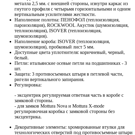
металла 2,5 мм. с внешней стороны, изнутри каркас из
гнутого профиля с четырьмя горизонтальными и одним
вертикальным усилителями жесткости.
Наполнение полотна: ПЕНОФОЛ (теплоизоляция,
пароизоляция), ROCKWOOL Акустик (шумоизоляция,
теплоизоляция), ISOVER (теплоизоляция,
шумоизоляция).
Наполнение короба: ISOVER (теплоизоляция,
шумоизоляция), пробковый лист 5 мм.
Доступные цвета уплотнителя: коричневый, черный,
белый.
Петли: итальянские осевые петли на подшипниках - 3
шт.
Защита: 3 противосъемных штыря в петлевой части,
ригели вертикального запирания.
Регулировка:
- эксцентрик регулируемая ответная часть в коробе с
замковой стороны.
- для замков Mottura Nova и Mottura X-mode
регулировочная коробка с замковой стороны без
эксцентрика.
Декоративные элементы: хромированные втулки для
технологических отверстий под противосъемные штыри