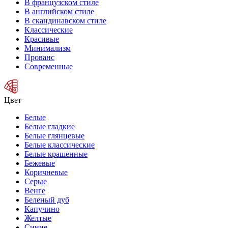
В французском стиле
В английском стиле
В скандинавском стиле
Классические
Красивые
Минимализм
Прованс
Современные
Цвет
Белые
Белые гладкие
Белые глянцевые
Белые классические
Белые крашенные
Бежевые
Коричневые
Серые
Венге
Беленый дуб
Капучино
Желтые
Синие