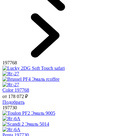
197768
Color 197768
от
178 072
₽
Подобрать
197730
Penta 197730