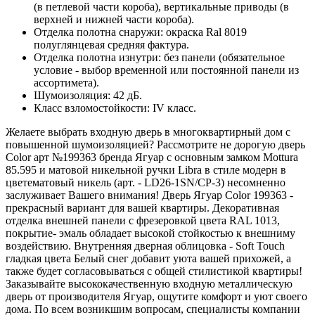
(в петлевой части короба), вертикальные приводы (в
верхней и нижней части короба).
Отделка полотна снаружи: окраска Ral 8019
полуглянцевая средняя фактура.
Отделка полотна изнутри: без панели (обязательное
условие - выбор временной или постоянной панели из
ассортимета).
Шумоизоляция: 42 дБ.
Класс взломостойкости: IV класс.
Желаете выбрать входную дверь в многоквартирный дом с
повышенной шумоизоляцией? Рассмотрите не дорогую дверь
Color арт №199363 бренда Ягуар с основным замком Mottura
85.595 и матовой никельной ручки Libra в стиле модерн в
цветематовый никель (арт. - LD26-1SN/CP-3) несомненно
заслуживает Вашего внимания! Дверь Ягуар Color 199363 -
прекрасный вариант для вашей квартиры. Декоративная
отделка внешней панели с фрезеровкой цвета RAL 1013,
покрытие- эмаль обладает высокой стойкостью к внешниму
воздействию. Внутренняя дверная облицовка - Soft Touch
гладкая цвета Белый снег добавит уюта вашей прихожей, а
также будет согласовываться с общей стилистикой квартиры!
Заказывайте высококачественную входную металлическую
дверь от производителя Ягуар, ощутите комфорт и уют своего
дома. По всем возникшим вопросам, специалисты компании