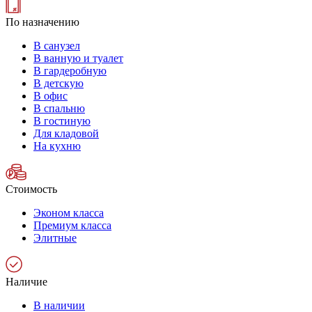
По назначению
В санузел
В ванную и туалет
В гардеробную
В детскую
В офис
В спальню
В гостиную
Для кладовой
На кухню
Стоимость
Эконом класса
Премиум класса
Элитные
Наличие
В наличии