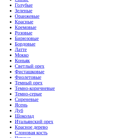
Голубые
Зеленые
Оранжевые
Красные
Кремовые
Розовые
Бирюзовые
Бордовые
Латте
Мокко
Коньяк
Светлый орех
Фисташковые
Фиолетовые
Темный орех
Темно-коричневые
Темно-серые
Сиреневые
Ясень
Дуб
Шоколад
Итальянский орех
Красное дерево
Слоновая кость