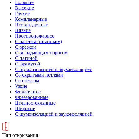
Большие
Высокие
Глухие
Компланарные
Нестандартные
Низкие
Противопожарное
С багетом (штапиком)
С врезкой
С выпадающим порогом
С патиной
С фрамугой
С шумоизоляцией и звукоизоляцией
Со скрытыми петлями
Со стеклом
Узкие
Филенчатое
Фрезерованные
Цельностеклянные
Широкие
С шумоизоляцией и звукоизоляцией
Тип открывания