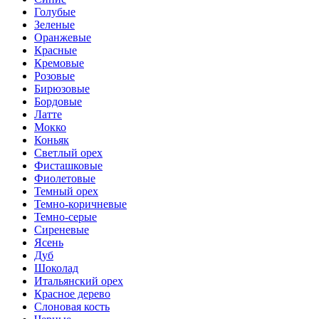
Голубые
Зеленые
Оранжевые
Красные
Кремовые
Розовые
Бирюзовые
Бордовые
Латте
Мокко
Коньяк
Светлый орех
Фисташковые
Фиолетовые
Темный орех
Темно-коричневые
Темно-серые
Сиреневые
Ясень
Дуб
Шоколад
Итальянский орех
Красное дерево
Слоновая кость