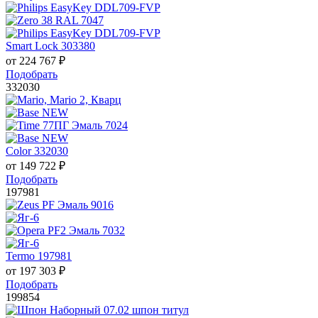
Smart Lock 303380
от
224 767
₽
Подобрать
332030
Color 332030
от
149 722
₽
Подобрать
197981
Termo 197981
от
197 303
₽
Подобрать
199854