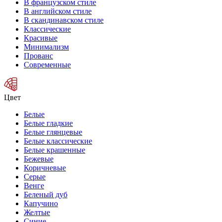
В французском стиле
В английском стиле
В скандинавском стиле
Классические
Красивые
Минимализм
Прованс
Современные
Цвет
Белые
Белые гладкие
Белые глянцевые
Белые классические
Белые крашенные
Бежевые
Коричневые
Серые
Венге
Беленый дуб
Капучино
Желтые
Синие