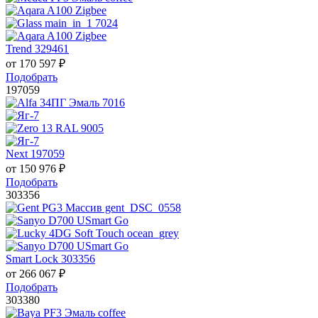
Trend 329461
от
170 597
₽
Подобрать
197059
Next 197059
от
150 976
₽
Подобрать
303356
Smart Lock 303356
от
266 067
₽
Подобрать
303380