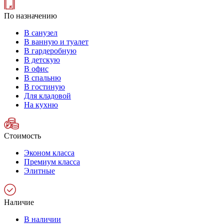
По назначению
В санузел
В ванную и туалет
В гардеробную
В детскую
В офис
В спальню
В гостиную
Для кладовой
На кухню
Стоимость
Эконом класса
Премиум класса
Элитные
Наличие
В наличии