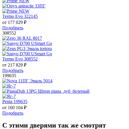
Termo Evo 322145
от
177 029
₽
Подобрать
308552
Termo Evo 308552
от
217 829
₽
Подобрать
199635
Penta 199635
от
160 104
₽
Подобрать
С этими дверями так же смотрят