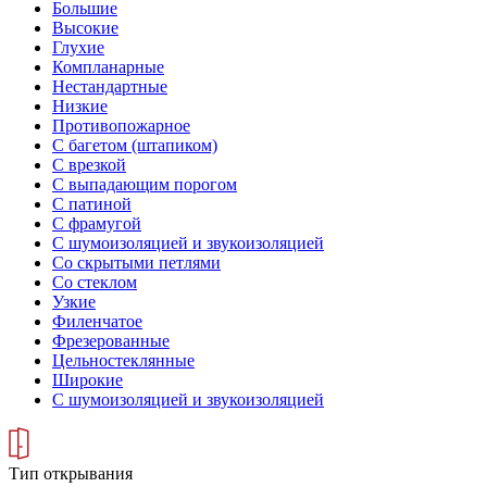
Большие
Высокие
Глухие
Компланарные
Нестандартные
Низкие
Противопожарное
С багетом (штапиком)
С врезкой
С выпадающим порогом
С патиной
С фрамугой
С шумоизоляцией и звукоизоляцией
Со скрытыми петлями
Со стеклом
Узкие
Филенчатое
Фрезерованные
Цельностеклянные
Широкие
С шумоизоляцией и звукоизоляцией
Тип открывания