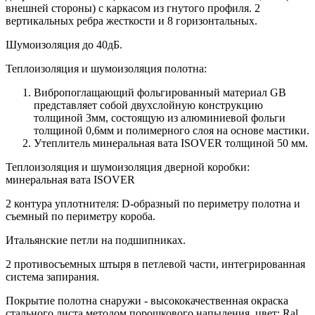
внешней стороны) c каркасом из гнутого профиля. 2
вертикальных ребра жесткости и 8 горизонтальных.
Шумоизоляция до 40дБ.
Теплоизоляция и шумоизоляция полотна:
Вибропоглащающий фольгированный материал GB
представляет собой двухслойную конструкцию
толщиной 3мм, состоящую из алюминиевой фольги
толщиной 0,6мм и полимерного слоя на основе мастики.
Утеплитель минеральная вата ISOVER толщиной 50 мм.
Теплоизоляция и шумоизоляция дверной коробки:
минеральная вата ISOVER
2 контура уплотнителя: D-образный по периметру полотна и
съемный по периметру короба.
Итальянские петли на подшипниках.
2 противосъемных штыря в петлевой части, интегрированная
система запирания.
Покрытие полотна снаружи - высококачественная окраска
стального листа методом порошкового напыления, цвет: Ral