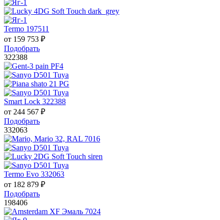
Termo 197511
от
159 753
₽
Подобрать
322388
Smart Lock 322388
от
244 567
₽
Подобрать
332063
Termo Evo 332063
от
182 879
₽
Подобрать
198406