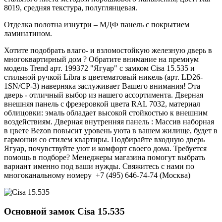
8019, средняя текстура, полуглянцевая.
Отделка полотна изнутри – МДФ панель с покрытием
ламинатином.
Хотите подобрать влаго- и взломостойкую железную дверь в
многоквартирный дом ? Обратите внимание на премиум
модель Trend арт. 199372 "Ягуар" с замком Cisa 15.535 и
стильной ручкой Libra в цветематовый никель (арт. LD26-
1SN/CP-3) наверняка заслуживает Вашего внимания! Эта
дверь - отличный выбор из нашего ассортимента. Дверная
внешняя панель с фрезеровкой цвета RAL 7032, материал
облицовки: эмаль обладает высокой стойкостью к внешним
воздействиям. Дверная внутренняя панель : Массив наборная
в цвете Bezon повысит уровень уюта в вашем жилище, будет в
гармонии со стилем квартиры. Подбирайте входную дверь
Ягуар, почувствуйте уют и комфорт своего дома. Требуется
помощь в подборе? Менеджеры магазина помогут выбрать
вариант именно под ваши нужды. Свяжитесь с нами по
многоканальному номеру +7 (495) 646-74-74 (Москва)
Основной замок
Cisa 15.535