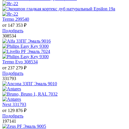
Termo 299540
от
147 353
₽
Подобрать
308534
Termo Evo 308534
от
237 279
₽
Подобрать
331793
Next 331793
от
129 876
₽
Подобрать
197141