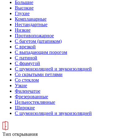
Большие
Высокие
Глухие
Компланарные
Нестандартные
Низкие
Противопожарное
С багетом (штапиком)
С врезкой
С выпадающим порогом
С патиной
С фрамугой
С шумоизоляцией и звукоизоляцией
Со скрытыми петлями
Со стеклом
Узкие
Филенчатое
Фрезерованные
Цельностеклянные
Широкие
С шумоизоляцией и звукоизоляцией
Тип открывания