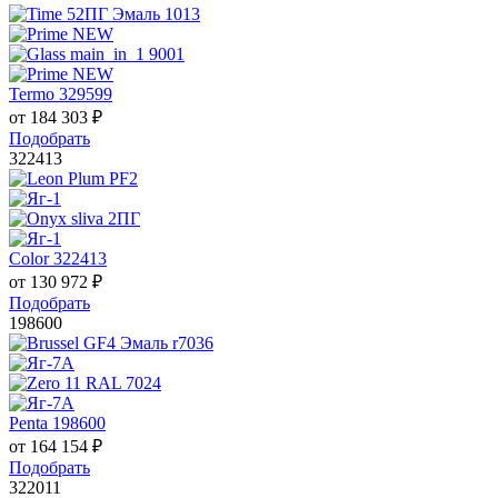
Termo 329599
от
184 303
₽
Подобрать
322413
Color 322413
от
130 972
₽
Подобрать
198600
Penta 198600
от
164 154
₽
Подобрать
322011