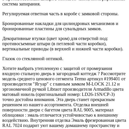
система запирания.
Регулируемая ответная часть в коробе с замковой стороны.
Бронированные накладки для цилиндровых механизмов и
бронированные пластины для сувальдных замков.
Декоративные втулки (цвет хром) для отверстий под:
противосъемные штыри (в петлевой части коробки),
вертикальные приводы (в верхней и нижней части коробки).
Глазок со стеклянной оптикой.
Хотите выбрать утепленную с защитой от промерзания
входную стальную дверь в загородный коттедж ? Рассмотрите
модель среднего ценового сегмента Termo артикул #199401 от
производителя "Ягуар" с главным замком M-LOCK 21.12 и
эргономичной ручкой Libraот производителя Armadillo цвета
матовый никель (оригинальный номер: LD26-1SN/CP-3)
точно достойна внимания. Эта дверь станет прекрасным
решением из нашего ассортимента. Отделка внешней
поверхности двери с багетом цвета RAL 9005, материал
облицовки : эмаль отличается устойчивостью к внешниму
воздействию. Внутренняя отделка Эмаль фрезерованная цвета
RAL 7024 подарит уют вашему домашнему пространству и