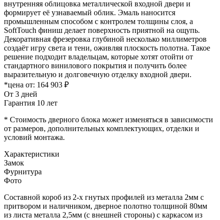
внутренняя облицовка металлической входной двери и
формирует её узнаваемый облик. Эмаль наносится
промышленным способом с контролем толщины слоя, а
SoftTouch финиш делает поверхность приятной на ощупь.
Декоративная фрезеровка глубиной несколько миллиметров
создаёт игру света и тени, оживляя плоскость полотна. Такое
решение подходит владельцам, которые хотят отойти от
стандартного винилового покрытия и получить более
выразительную и долговечную отделку входной двери.
*цена от:
164 903 ₽
От 3 дней
Гарантия 10 лет
* Стоимость дверного блока может изменяться в зависимости
от размеров, дополнительных комплектующих, отделки и
условий монтажа.
Характеристики
Замок
Фурнитура
Фото
Составной короб из 2-х гнутых профилей из металла 2мм с
притвором и наличником, дверное полотно толщиной 80мм
из листа металла 2,5мм (с внешней стороны) c каркасом из