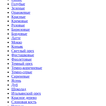
Голубые
Зеленые
Оранжевые
Красные
Кремовые
Розовые
Бирюзовые
Бордовые
Латте
Мокко
Коньяк
Светлый орех
Фисташковые
Фиолетовые
Темный орех
Темно-коричневые
Темно-серые
Сиреневые
Ясень
Дуб
Шоколад
Итальянский орех
Красное дерево
Слоновая кость