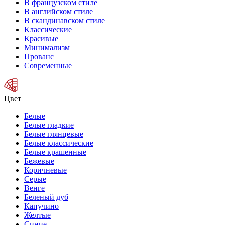
В французском стиле
В английском стиле
В скандинавском стиле
Классические
Красивые
Минимализм
Прованс
Современные
Цвет
Белые
Белые гладкие
Белые глянцевые
Белые классические
Белые крашенные
Бежевые
Коричневые
Серые
Венге
Беленый дуб
Капучино
Желтые
Синие