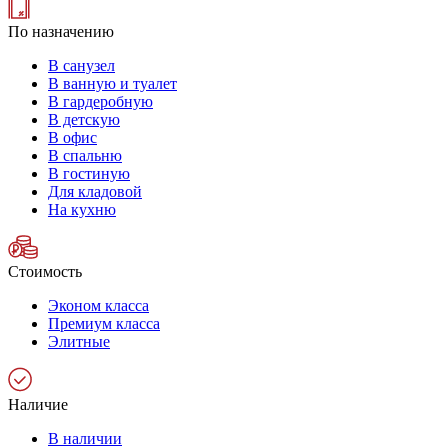
По назначению
В санузел
В ванную и туалет
В гардеробную
В детскую
В офис
В спальню
В гостиную
Для кладовой
На кухню
Стоимость
Эконом класса
Премиум класса
Элитные
Наличие
В наличии