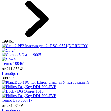
199461
Termo 199461
от
211 853
₽
Подобрать
308717
Termo Evo 308717
от
231 979
₽
Подобрать