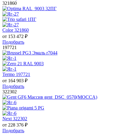
321860
Color 321860
от
153 472
₽
Подобрать
197721
Termo 197721
от
164 903
₽
Подобрать
322302
Next 322302
от
228 376
₽
Подобрать