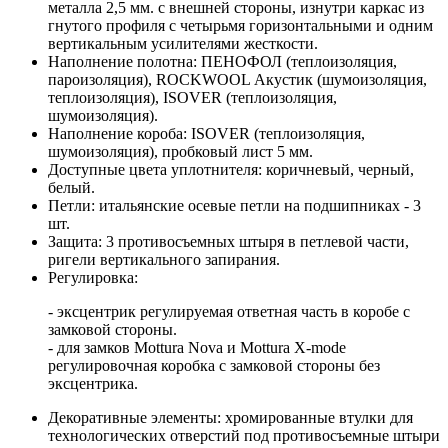
металла 2,5 мм. с внешней стороны, изнутри каркас из
гнутого профиля с четырьмя горизонтальными и одним
вертикальным усилителями жесткости.
Наполнение полотна: ПЕНОФОЛ (теплоизоляция,
пароизоляция), ROCKWOOL Акустик (шумоизоляция,
теплоизоляция), ISOVER (теплоизоляция,
шумоизоляция).
Наполнение короба: ISOVER (теплоизоляция,
шумоизоляция), пробковый лист 5 мм.
Доступные цвета уплотнителя: коричневый, черный,
белый.
Петли: итальянские осевые петли на подшипниках - 3
шт.
Защита: 3 противосъемных штыря в петлевой части,
ригели вертикального запирания.
Регулировка:
- эксцентрик регулируемая ответная часть в коробе с
замковой стороны.
- для замков Mottura Nova и Mottura X-mode
регулировочная коробка с замковой стороны без
эксцентрика.
Декоративные элементы: хромированные втулки для
технологических отверстий под противосъемные штыри