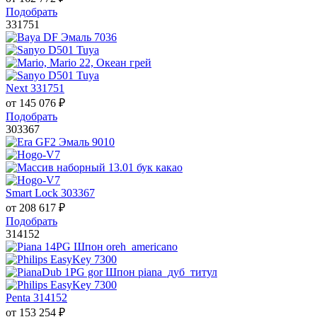
Подобрать
331751
Next 331751
от
145 076
₽
Подобрать
303367
Smart Lock 303367
от
208 617
₽
Подобрать
314152
Penta 314152
от
153 254
₽