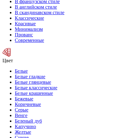
В французском стиле
В английском стиле
В скандинавском стиле
Классические
Красивые
Минимализм
Прованс
Современные
Цвет
Белые
Белые гладкие
Белые глянцевые
Белые классические
Белые крашенные
Бежевые
Коричневые
Серые
Венге
Беленый дуб
Капучино
Желтые
Синие