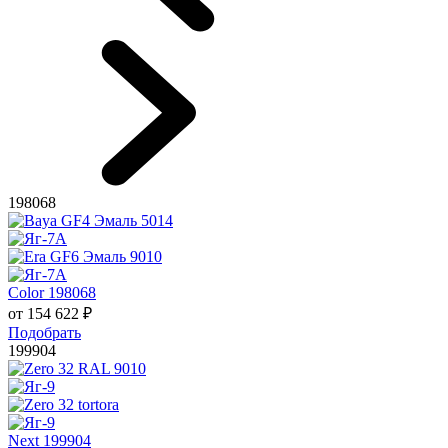
198068
Color 198068
от
154 622
₽
Подобрать
199904
Next 199904