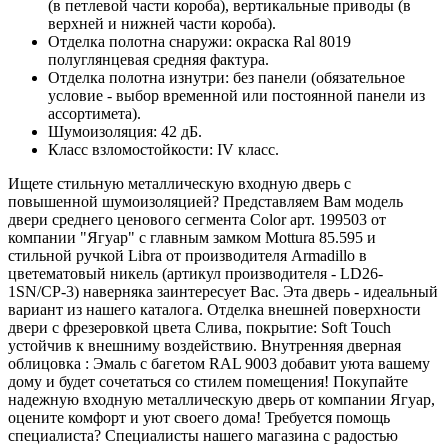
(в петлевой части короба), вертикальные приводы (в
верхней и нижней части короба).
Отделка полотна снаружи: окраска Ral 8019
полуглянцевая средняя фактура.
Отделка полотна изнутри: без панели (обязательное
условие - выбор временной или постоянной панели из
ассортимета).
Шумоизоляция: 42 дБ.
Класс взломостойкости: IV класс.
Ищете стильную металлическую входную дверь с
повышенной шумоизоляцией? Представляем Вам модель
двери среднего ценового сегмента Color арт. 199503 от
компании "Ягуар" с главным замком Mottura 85.595 и
стильной ручкой Libra от производителя Armadillo в
цветематовый никель (артикул производителя - LD26-
1SN/CP-3) наверняка заинтересует Вас. Эта дверь - идеальный
вариант из нашего каталога. Отделка внешней поверхности
двери с фрезеровкой цвета Слива, покрытие: Soft Touch
устойчив к внешниму воздействию. Внутренняя дверная
облицовка : Эмаль с багетом RAL 9003 добавит уюта вашему
дому и будет сочетаться со стилем помещения! Покупайте
надежную входную металлическую дверь от компании Ягуар,
оцените комфорт и уют своего дома! Требуется помощь
специалиста? Специалисты нашего магазина с радостью