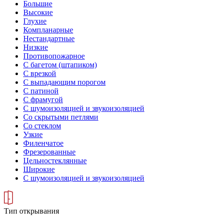
Большие
Высокие
Глухие
Компланарные
Нестандартные
Низкие
Противопожарное
С багетом (штапиком)
С врезкой
С выпадающим порогом
С патиной
С фрамугой
С шумоизоляцией и звукоизоляцией
Со скрытыми петлями
Со стеклом
Узкие
Филенчатое
Фрезерованные
Цельностеклянные
Широкие
С шумоизоляцией и звукоизоляцией
Тип открывания