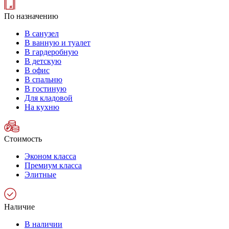
По назначению
В санузел
В ванную и туалет
В гардеробную
В детскую
В офис
В спальню
В гостиную
Для кладовой
На кухню
Стоимость
Эконом класса
Премиум класса
Элитные
Наличие
В наличии