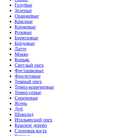
Голубые
Зеленые
Оранжевые
Красные
Кремовые
Розовые
Бирюзовые
Бордовые
Латте
Мокко
Коньяк
Светлый орех
Фисташковые
Фиолетовые
Темный орех
Темно-коричневые
Темно-серые
Сиреневые
Ясень
Дуб
Шоколад
Итальянский орех
Красное дерево
Слоновая кость