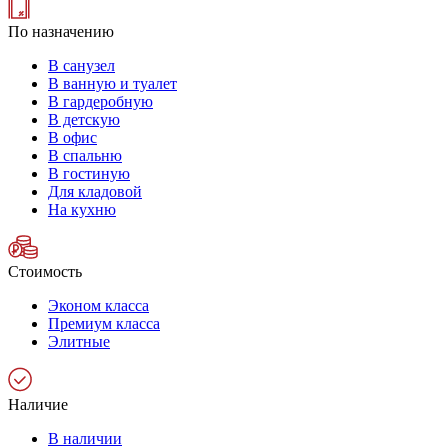
По назначению
В санузел
В ванную и туалет
В гардеробную
В детскую
В офис
В спальню
В гостиную
Для кладовой
На кухню
Стоимость
Эконом класса
Премиум класса
Элитные
Наличие
В наличии