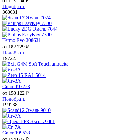
от
113 154
₽
Подобрать
308631
Termo Evo 308631
от
182 729
₽
Подобрать
197223
Color 197223
от
158 122
₽
Подобрать
199538
Color 199538
от
154 622
₽