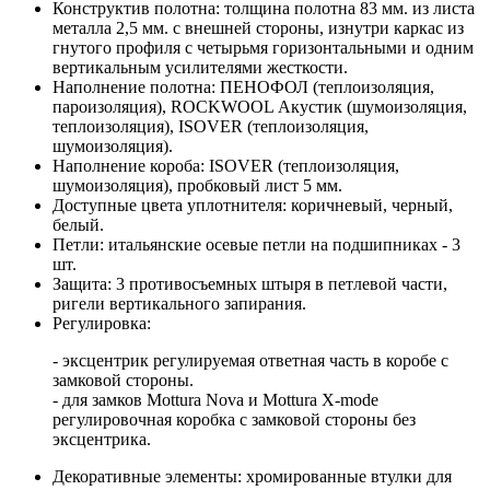
Конструктив полотна: толщина полотна 83 мм. из листа
металла 2,5 мм. с внешней стороны, изнутри каркас из
гнутого профиля с четырьмя горизонтальными и одним
вертикальным усилителями жесткости.
Наполнение полотна: ПЕНОФОЛ (теплоизоляция,
пароизоляция), ROCKWOOL Акустик (шумоизоляция,
теплоизоляция), ISOVER (теплоизоляция,
шумоизоляция).
Наполнение короба: ISOVER (теплоизоляция,
шумоизоляция), пробковый лист 5 мм.
Доступные цвета уплотнителя: коричневый, черный,
белый.
Петли: итальянские осевые петли на подшипниках - 3
шт.
Защита: 3 противосъемных штыря в петлевой части,
ригели вертикального запирания.
Регулировка:
- эксцентрик регулируемая ответная часть в коробе с
замковой стороны.
- для замков Mottura Nova и Mottura X-mode
регулировочная коробка с замковой стороны без
эксцентрика.
Декоративные элементы: хромированные втулки для