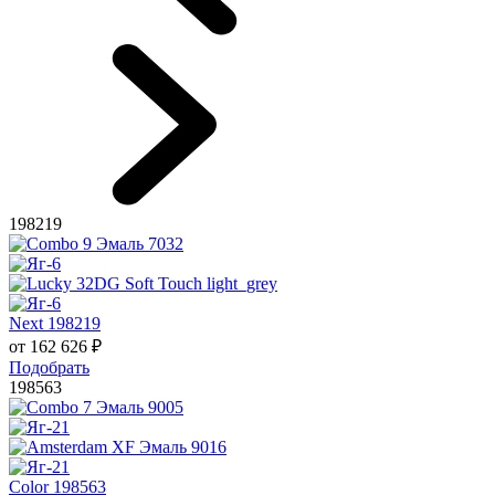
198219
Next 198219
от
162 626
₽
Подобрать
198563
Color 198563