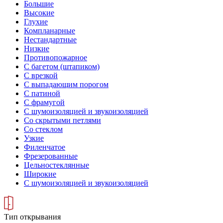
Большие
Высокие
Глухие
Компланарные
Нестандартные
Низкие
Противопожарное
С багетом (штапиком)
С врезкой
С выпадающим порогом
С патиной
С фрамугой
С шумоизоляцией и звукоизоляцией
Со скрытыми петлями
Со стеклом
Узкие
Филенчатое
Фрезерованные
Цельностеклянные
Широкие
С шумоизоляцией и звукоизоляцией
Тип открывания