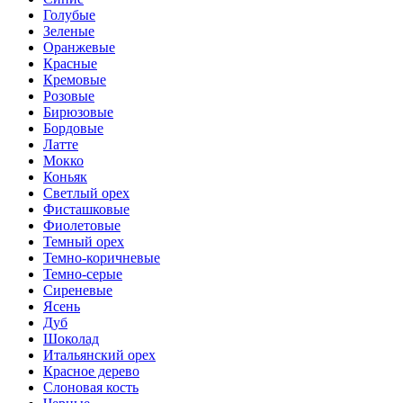
Голубые
Зеленые
Оранжевые
Красные
Кремовые
Розовые
Бирюзовые
Бордовые
Латте
Мокко
Коньяк
Светлый орех
Фисташковые
Фиолетовые
Темный орех
Темно-коричневые
Темно-серые
Сиреневые
Ясень
Дуб
Шоколад
Итальянский орех
Красное дерево
Слоновая кость