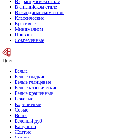
В французском стиле
В английском стиле
В скандинавском стиле
Классические
Красивые
Минимализм
Прованс
Современные
Цвет
Белые
Белые гладкие
Белые глянцевые
Белые классические
Белые крашенные
Бежевые
Коричневые
Серые
Венге
Беленый дуб
Капучино
Желтые
Синие