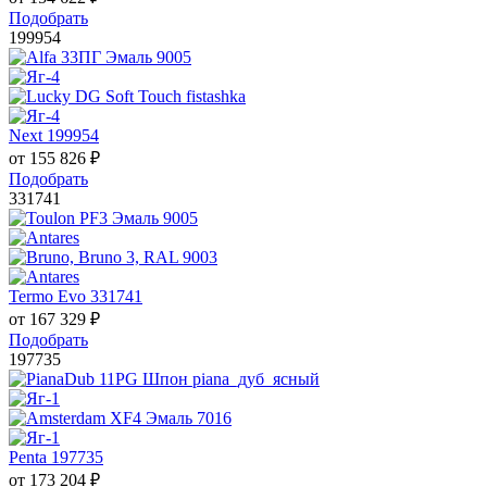
Подобрать
199954
Next 199954
от
155 826
₽
Подобрать
331741
Termo Evo 331741
от
167 329
₽
Подобрать
197735
Penta 197735
от
173 204
₽