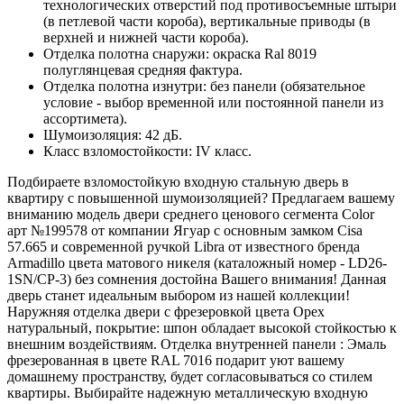
технологических отверстий под противосъемные штыри
(в петлевой части короба), вертикальные приводы (в
верхней и нижней части короба).
Отделка полотна снаружи: окраска Ral 8019
полуглянцевая средняя фактура.
Отделка полотна изнутри: без панели (обязательное
условие - выбор временной или постоянной панели из
ассортимета).
Шумоизоляция: 42 дБ.
Класс взломостойкости: IV класс.
Подбираете взломостойкую входную стальную дверь в
квартиру с повышенной шумоизоляцией? Предлагаем вашему
вниманию модель двери среднего ценового сегмента Color
арт №199578 от компании Ягуар с основным замком Cisa
57.665 и современной ручкой Libra от известного бренда
Armadillo цвета матового никеля (каталожный номер - LD26-
1SN/CP-3) без сомнения достойна Вашего внимания! Данная
дверь станет идеальным выбором из нашей коллекции!
Наружняя отделка двери с фрезеровкой цвета Орех
натуральный, покрытие: шпон обладает высокой стойкостью к
внешним воздействиям. Отделка внутренней панели : Эмаль
фрезерованная в цвете RAL 7016 подарит уют вашему
домашнему пространству, будет согласовываться со стилем
квартиры. Выбирайте надежную металлическую входную