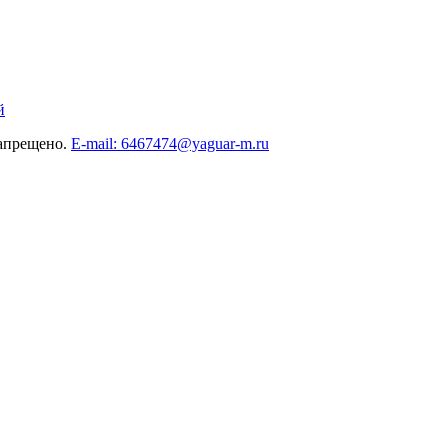
й
запрещено.
E-mail: 6467474@yaguar-m.ru