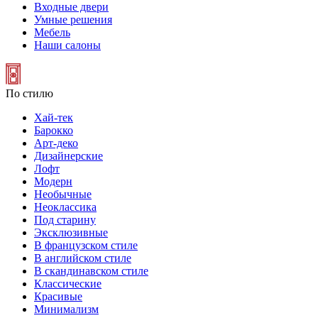
Входные двери
Умные решения
Мебель
Наши салоны
По стилю
Хай-тек
Барокко
Арт-деко
Дизайнерские
Лофт
Модерн
Необычные
Неоклассика
Под старину
Эксклюзивные
В французском стиле
В английском стиле
В скандинавском стиле
Классические
Красивые
Минимализм