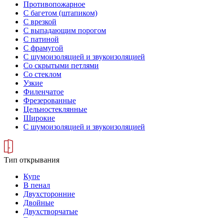
Противопожарное
С багетом (штапиком)
С врезкой
С выпадающим порогом
С патиной
С фрамугой
С шумоизоляцией и звукоизоляцией
Со скрытыми петлями
Со стеклом
Узкие
Филенчатое
Фрезерованные
Цельностеклянные
Широкие
С шумоизоляцией и звукоизоляцией
Тип открывания
Купе
В пенал
Двухсторонние
Двойные
Двухстворчатые