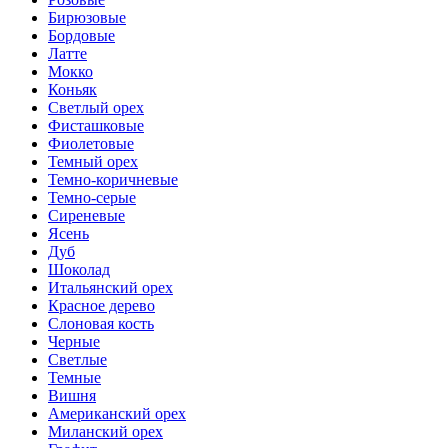
Бирюзовые
Бордовые
Латте
Мокко
Коньяк
Светлый орех
Фисташковые
Фиолетовые
Темный орех
Темно-коричневые
Темно-серые
Сиреневые
Ясень
Дуб
Шоколад
Итальянский орех
Красное дерево
Слоновая кость
Черные
Светлые
Темные
Вишня
Американский орех
Миланский орех