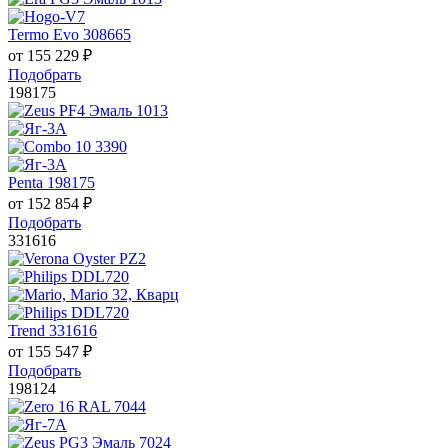
Termo Evo 308665
от
155 229
₽
Подобрать
198175
Penta 198175
от
152 854
₽
Подобрать
331616
Trend 331616
от
155 547
₽
Подобрать
198124