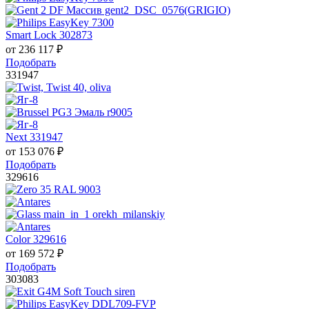
Smart Lock 302873
от
236 117
₽
Подобрать
331947
Next 331947
от
153 076
₽
Подобрать
329616
Color 329616
от
169 572
₽
Подобрать
303083