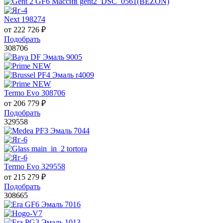
Next 198274
от
222 726
₽
Подобрать
308706
Termo Evo 308706
от
206 779
₽
Подобрать
329558
Termo Evo 329558
от
215 279
₽
Подобрать
308665