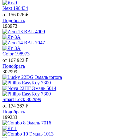
Next 198434
от
156 026
₽
Подобрать
198973
Color 198973
от
167 922
₽
Подобрать
302999
Smart Lock 302999
от
174 367
₽
Подобрать
199233