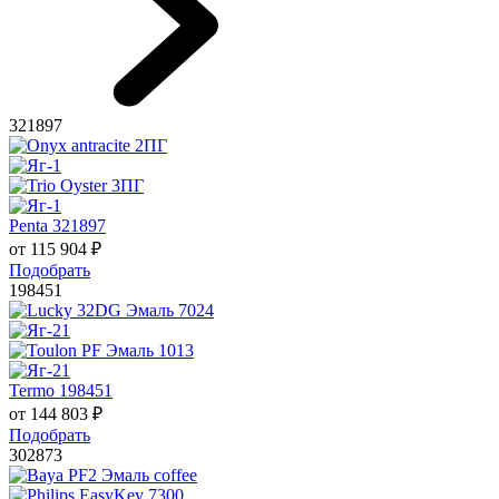
321897
Penta 321897
от
115 904
₽
Подобрать
198451
Termo 198451
от
144 803
₽
Подобрать
302873