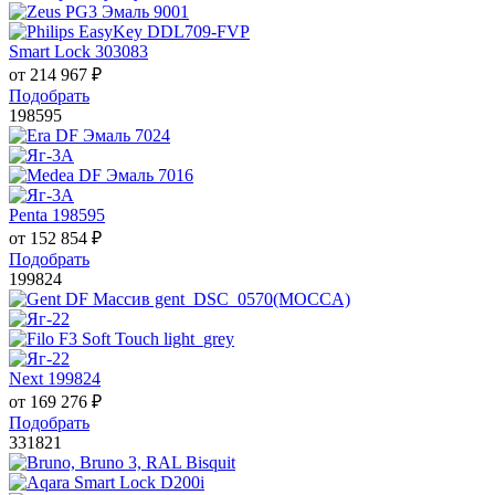
Smart Lock 303083
от
214 967
₽
Подобрать
198595
Penta 198595
от
152 854
₽
Подобрать
199824
Next 199824
от
169 276
₽
Подобрать
331821