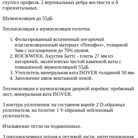
гнутого профиля. 2 вертикальных ребра жесткости и 8
горизонтальных.
Шумоизоляция до 55дБ.
Теплоизоляция и шумоизоляция полотна:
Фольгированный вспененный негорючий
влагоизоляционный материал «Пенофол», толщиной
5мм с поглощением до 70% шумов.
ROCKWOOL Акустик Баттс - плиты 27 мм из
негорючей, экологически чистой каменной ваты с
повышенной звукоизоляцией 55дБ.
Утеплитель минеральная вата ISOVER толщиной 50 мм.
Заполнение швов монтажной пеной.
Теплоизоляция и шумоизоляция дверной коробки: пробковый
лист, минеральная вата ISOVER.
3 контура уплотнения: на составном коробе 2 D-образных
уплотнителя, на полотне 1 V-образный нейлоновый
уплотнитель.
Итальянские петли на подшипниках.
3 противосъемных штыря в петлевой части, интегрированная