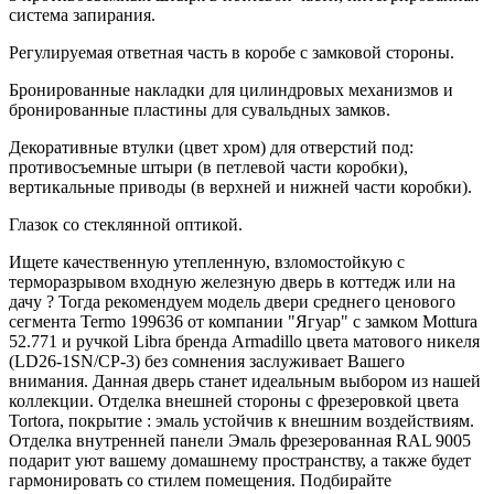
система запирания.
Регулируемая ответная часть в коробе с замковой стороны.
Бронированные накладки для цилиндровых механизмов и
бронированные пластины для сувальдных замков.
Декоративные втулки (цвет хром) для отверстий под:
противосъемные штыри (в петлевой части коробки),
вертикальные приводы (в верхней и нижней части коробки).
Глазок со стеклянной оптикой.
Ищете качественную утепленную, взломостойкую с
терморазрывом входную железную дверь в коттедж или на
дачу ? Тогда рекомендуем модель двери среднего ценового
сегмента Termo 199636 от компании "Ягуар" с замком Mottura
52.771 и ручкой Libra бренда Armadillo цвета матового никеля
(LD26-1SN/CP-3) без сомнения заслуживает Вашего
внимания. Данная дверь станет идеальным выбором из нашей
коллекции. Отделка внешней стороны с фрезеровкой цвета
Tortora, покрытие : эмаль устойчив к внешним воздействиям.
Отделка внутренней панели Эмаль фрезерованная RAL 9005
подарит уют вашему домашнему пространству, а также будет
гармонировать со стилем помещения. Подбирайте