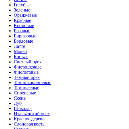
Голубые
Зеленые
Оранжевые
Красные
Кремовые
Розовые
Бирюзовые
Бордовые
Латте
Мокко
Коньяк
Светлый орех
Фисташковые
Фиолетовые
Темный орех
Темно-коричневые
Темно-серые
Сиреневые
Ясень
Дуб
Шоколад
Итальянский орех
Красное дерево
Слоновая кость