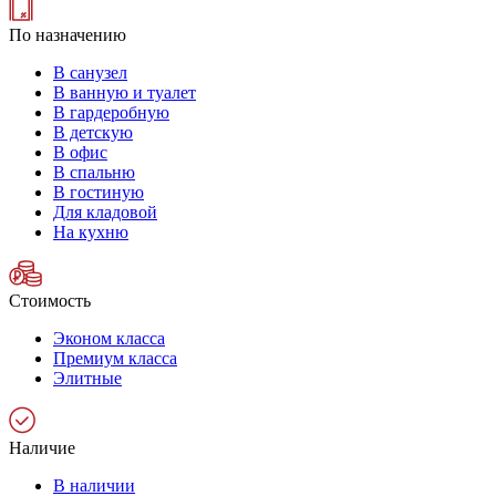
По назначению
В санузел
В ванную и туалет
В гардеробную
В детскую
В офис
В спальню
В гостиную
Для кладовой
На кухню
Стоимость
Эконом класса
Премиум класса
Элитные
Наличие
В наличии