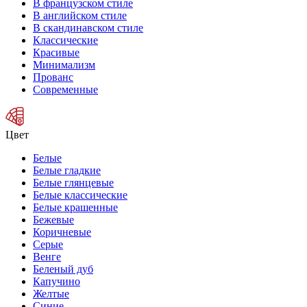
В французском стиле
В английском стиле
В скандинавском стиле
Классические
Красивые
Минимализм
Прованс
Современные
Цвет
Белые
Белые гладкие
Белые глянцевые
Белые классические
Белые крашенные
Бежевые
Коричневые
Серые
Венге
Беленый дуб
Капучино
Желтые
Синие