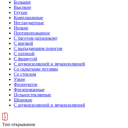
Большие
Высокие
Глухие
Компланарные
Нестандартные
Низкие
Противопожарное
С багетом (штапиком)
С врезкой
С выпадающим порогом
С патиной
С фрамугой
С шумоизоляцией и звукоизоляцией
Со скрытыми петлями
Со стеклом
Узкие
Филенчатое
Фрезерованные
Цельностеклянные
Широкие
С шумоизоляцией и звукоизоляцией
Тип открывания