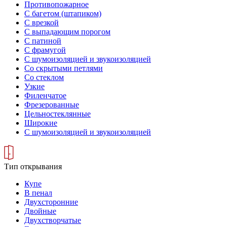
Противопожарное
С багетом (штапиком)
С врезкой
С выпадающим порогом
С патиной
С фрамугой
С шумоизоляцией и звукоизоляцией
Со скрытыми петлями
Со стеклом
Узкие
Филенчатое
Фрезерованные
Цельностеклянные
Широкие
С шумоизоляцией и звукоизоляцией
Тип открывания
Купе
В пенал
Двухсторонние
Двойные
Двухстворчатые