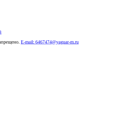
й
запрещено.
E-mail: 6467474@yaguar-m.ru