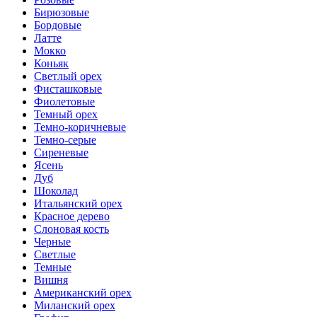
Бирюзовые
Бордовые
Латте
Мокко
Коньяк
Светлый орех
Фисташковые
Фиолетовые
Темный орех
Темно-коричневые
Темно-серые
Сиреневые
Ясень
Дуб
Шоколад
Итальянский орех
Красное дерево
Слоновая кость
Черные
Светлые
Темные
Вишня
Американский орех
Миланский орех