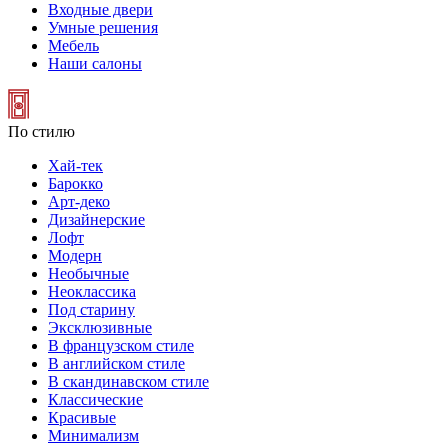
Входные двери
Умные решения
Мебель
Наши салоны
По стилю
Хай-тек
Барокко
Арт-деко
Дизайнерские
Лофт
Модерн
Необычные
Неоклассика
Под старину
Эксклюзивные
В французском стиле
В английском стиле
В скандинавском стиле
Классические
Красивые
Минимализм