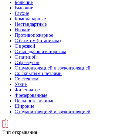
Большие
Высокие
Глухие
Компланарные
Нестандартные
Низкие
Противопожарное
С багетом (штапиком)
С врезкой
С выпадающим порогом
С патиной
С фрамугой
С шумоизоляцией и звукоизоляцией
Со скрытыми петлями
Со стеклом
Узкие
Филенчатое
Фрезерованные
Цельностеклянные
Широкие
С шумоизоляцией и звукоизоляцией
Тип открывания