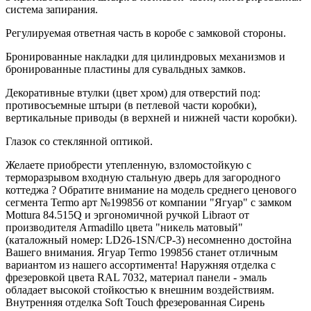
система запирания.
Регулируемая ответная часть в коробе с замковой стороны.
Бронированные накладки для цилиндровых механизмов и
бронированные пластины для сувальдных замков.
Декоративные втулки (цвет хром) для отверстий под:
противосъемные штыри (в петлевой части коробки),
вертикальные приводы (в верхней и нижней части коробки).
Глазок со стеклянной оптикой.
Желаете приобрести утепленную, взломостойкую с
терморазрывом входную стальную дверь для загородного
коттеджа ? Обратите внимание на модель среднего ценового
сегмента Termo арт №199856 от компании "Ягуар" с замком
Mottura 84.515Q и эргономичной ручкой Libraот от
производителя Armadillo цвета "никель матовый"
(каталожный номер: LD26-1SN/CP-3) несомненно достойна
Вашего внимания. Ягуар Termo 199856 станет отличным
вариантом из нашего ассортимента! Наружняя отделка с
фрезеровкой цвета RAL 7032, материал панели - эмаль
обладает высокой стойкостью к внешним воздействиям.
Внутренняя отделка Soft Touch фрезерованная Сирень