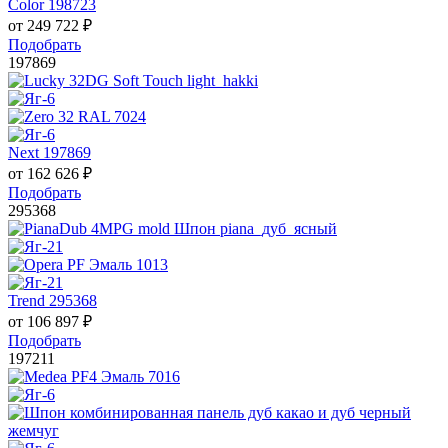
Color 198723
от
249 722
₽
Подобрать
197869
Next 197869
от
162 626
₽
Подобрать
295368
Trend 295368
от
106 897
₽
Подобрать
197211