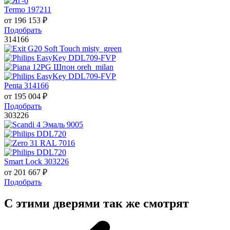
Termo 197211
от
196 153
₽
Подобрать
314166
Penta 314166
от
195 004
₽
Подобрать
303226
Smart Lock 303226
от
201 667
₽
Подобрать
С этими дверями так же смотрят