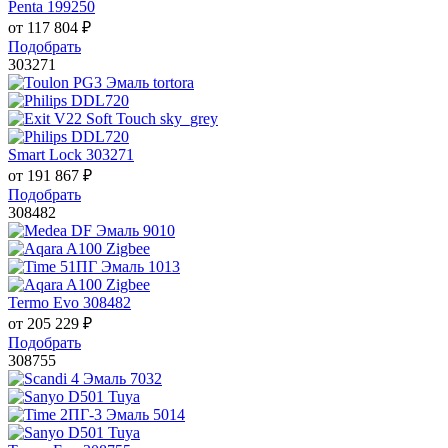
Penta 199250
от
117 804
₽
Подобрать
303271
Smart Lock 303271
от
191 867
₽
Подобрать
308482
Termo Evo 308482
от
205 229
₽
Подобрать
308755