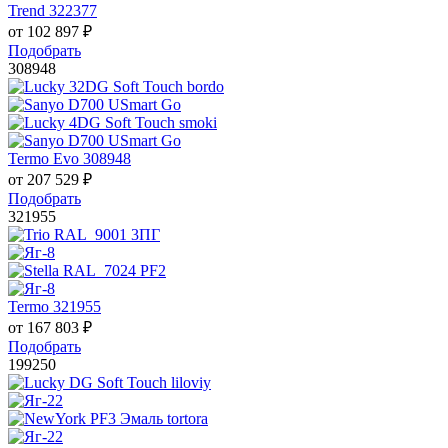
Trend 322377
от
102 897
₽
Подобрать
308948
Termo Evo 308948
от
207 529
₽
Подобрать
321955
Termo 321955
от
167 803
₽
Подобрать
199250