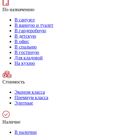
По назначению
В санузел
В ванную и туалет
В гардеробную
В детскую
В офис
В спальню
В гостиную
Для кладовой
На кухню
Стоимость
Эконом класса
Премиум класса
Элитные
Наличие
В наличии