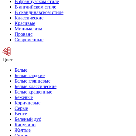
В французском стиле
В английском стиле
В скандинавском стиле
Классические
Красивые
Минимализм
Прованс
Современные
Цвет
Белые
Белые гладкие
Белые глянцевые
Белые классические
Белые крашенные
Бежевые
Коричневые
Серые
Венге
Беленый дуб
Капучино
Желтые
Синие