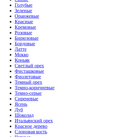
Голубые
Зеленые
Оранжевые
Красные
Кремовые
Розовые
Бирюзовые
Бордовые
Латте
Мокко
Коньяк
Светлый орех
Фисташковые
Фиолетовые
Темный орех
Темно-коричневые
Темно-серые
Сиреневые
Ясень
Дуб
Шоколад
Итальянский орех
Красное дерево
Слоновая кость