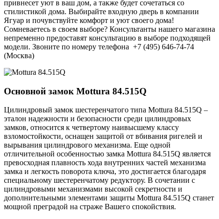
привнесет уют в ваш дом, а также будет сочетаться со
стилистикой дома. Выбирайте входную дверь в компании
Ягуар и почувствуйте комфорт и уют своего дома!
Сомневаетесь в своем выборе? Консультанты нашего магазина
непременно предоставят консультацию в выборе подходящей
модели. Звоните по номеру телефона +7 (495) 646-74-74
(Москва)
Основной замок
Mottura 84.515Q
Цилиндровый замок шестеренчатого типа Mottura 84.515Q –
эталон надежности и безопасности среди цилиндровых
замков, относится к четвертому наивысшему классу
взломостойкости, оснащен защитой от вбивания ригелей и
вырывания цилиндрового механизма. Еще одной
отличительной особенностью замка Mottura 84.515Q является
превосходная плавность хода внутренних частей механизма
замка и легкость поворота ключа, это достигается благодаря
специальному шестеренчатому редуктору. В сочетании с
цилиндровыми механизмами высокой секретности и
дополнительными элементами защиты Mottura 84.515Q станет
мощной преградой на страже Вашего спокойствия.