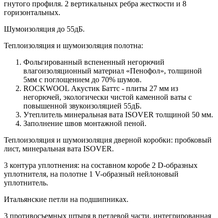
гнутого профиля. 2 вертикальных ребра жесткости и 8
горизонтальных.
Шумоизоляция до 55дБ.
Теплоизоляция и шумоизоляция полотна:
Фольгированный вспененный негорючий
влагоизоляционный материал «Пенофол», толщиной
5мм с поглощением до 70% шумов.
ROCKWOOL Акустик Баттс - плиты 27 мм из
негорючей, экологически чистой каменной ваты с
повышенной звукоизоляцией 55дБ.
Утеплитель минеральная вата ISOVER толщиной 50 мм.
Заполнение швов монтажной пеной.
Теплоизоляция и шумоизоляция дверной коробки: пробковый
лист, минеральная вата ISOVER.
3 контура уплотнения: на составном коробе 2 D-образных
уплотнителя, на полотне 1 V-образный нейлоновый
уплотнитель.
Итальянские петли на подшипниках.
3 противосъемных штыря в петлевой части, интегрированная