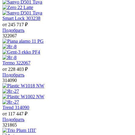
Smart Lock 303238
от
245 717
₽
Подобрать
322067
Termo 322067
от
228 403
₽
Подобрать
314090
Trend 314090
от
117 447
₽
Подобрать
321865