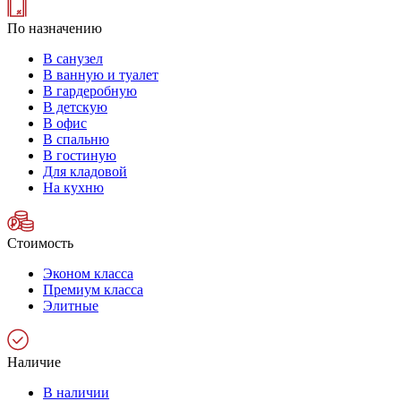
По назначению
В санузел
В ванную и туалет
В гардеробную
В детскую
В офис
В спальню
В гостиную
Для кладовой
На кухню
Стоимость
Эконом класса
Премиум класса
Элитные
Наличие
В наличии