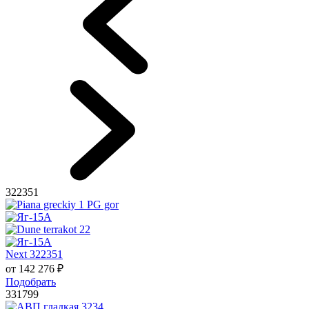
322351
Next 322351
от
142 276
₽
Подобрать
331799