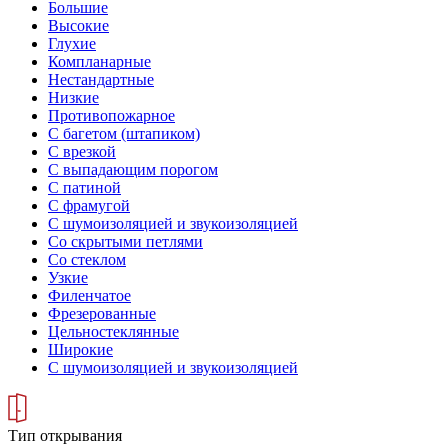
Большие
Высокие
Глухие
Компланарные
Нестандартные
Низкие
Противопожарное
С багетом (штапиком)
С врезкой
С выпадающим порогом
С патиной
С фрамугой
С шумоизоляцией и звукоизоляцией
Со скрытыми петлями
Со стеклом
Узкие
Филенчатое
Фрезерованные
Цельностеклянные
Широкие
С шумоизоляцией и звукоизоляцией
Тип открывания