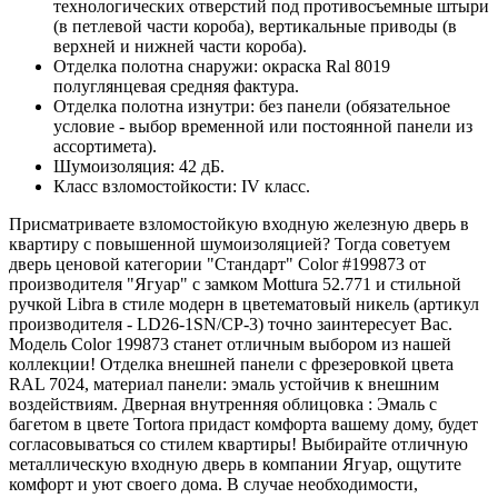
технологических отверстий под противосъемные штыри
(в петлевой части короба), вертикальные приводы (в
верхней и нижней части короба).
Отделка полотна снаружи: окраска Ral 8019
полуглянцевая средняя фактура.
Отделка полотна изнутри: без панели (обязательное
условие - выбор временной или постоянной панели из
ассортимета).
Шумоизоляция: 42 дБ.
Класс взломостойкости: IV класс.
Присматриваете взломостойкую входную железную дверь в
квартиру с повышенной шумоизоляцией? Тогда советуем
дверь ценовой категории "Стандарт" Color #199873 от
производителя "Ягуар" с замком Mottura 52.771 и стильной
ручкой Libra в стиле модерн в цветематовый никель (артикул
производителя - LD26-1SN/CP-3) точно заинтересует Вас.
Модель Color 199873 станет отличным выбором из нашей
коллекции! Отделка внешней панели с фрезеровкой цвета
RAL 7024, материал панели: эмаль устойчив к внешним
воздействиям. Дверная внутренняя облицовка : Эмаль с
багетом в цвете Tortora придаст комфорта вашему дому, будет
согласовываться со стилем квартиры! Выбирайте отличную
металлическую входную дверь в компании Ягуар, ощутите
комфорт и уют своего дома. В случае необходимости,