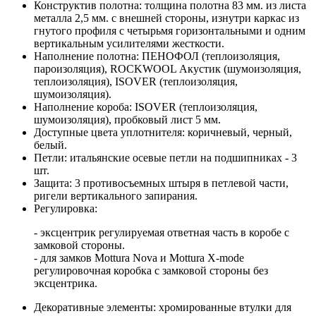
Конструктив полотна: толщина полотна 83 мм. из листа
металла 2,5 мм. с внешней стороны, изнутри каркас из
гнутого профиля с четырьмя горизонтальными и одним
вертикальным усилителями жесткости.
Наполнение полотна: ПЕНОФОЛ (теплоизоляция,
пароизоляция), ROCKWOOL Акустик (шумоизоляция,
теплоизоляция), ISOVER (теплоизоляция,
шумоизоляция).
Наполнение короба: ISOVER (теплоизоляция,
шумоизоляция), пробковый лист 5 мм.
Доступные цвета уплотнителя: коричневый, черный,
белый.
Петли: итальянские осевые петли на подшипниках - 3
шт.
Защита: 3 противосъемных штыря в петлевой части,
ригели вертикального запирания.
Регулировка:
- эксцентрик регулируемая ответная часть в коробе с
замковой стороны.
- для замков Mottura Nova и Mottura X-mode
регулировочная коробка с замковой стороны без
эксцентрика.
Декоративные элементы: хромированные втулки для