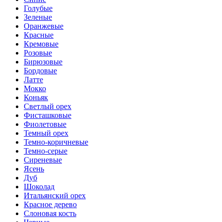
Голубые
Зеленые
Оранжевые
Красные
Кремовые
Розовые
Бирюзовые
Бордовые
Латте
Мокко
Коньяк
Светлый орех
Фисташковые
Фиолетовые
Темный орех
Темно-коричневые
Темно-серые
Сиреневые
Ясень
Дуб
Шоколад
Итальянский орех
Красное дерево
Слоновая кость