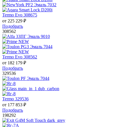
Termo Evo 308675
от
225 229
₽
Подобрать
308562
Termo Evo 308562
от
182 179
₽
Подобрать
329536
Termo 329536
от
177 853
₽
Подобрать
198292