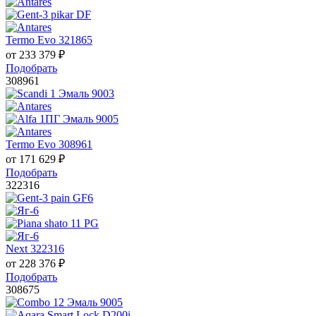
Termo Evo 321865
от
233 379
₽
Подобрать
308961
Termo Evo 308961
от
171 629
₽
Подобрать
322316
Next 322316
от
228 376
₽
Подобрать
308675