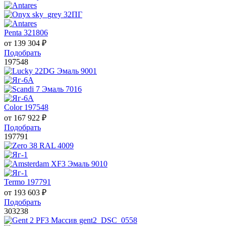
Penta 321806
от
139 304
₽
Подобрать
197548
Color 197548
от
167 922
₽
Подобрать
197791
Termo 197791
от
193 603
₽
Подобрать
303238