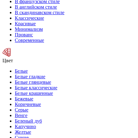
В французском стиле
В английском стиле
В скандинавском стиле
Классические
Красивые
Минимализм
Прованс
Современные
Цвет
Белые
Белые гладкие
Белые глянцевые
Белые классические
Белые крашенные
Бежевые
Коричневые
Серые
Венге
Беленый дуб
Капучино
Желтые
Синие