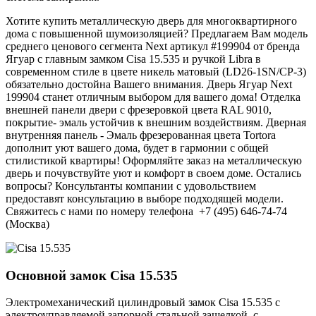
Хотите купить металлическую дверь для многоквартирного
дома с повышенной шумоизоляцией? Предлагаем Вам модель
среднего ценового сегмента Next артикул #199904 от бренда
Ягуар с главным замком Cisa 15.535 и ручкой Libra в
современном стиле в цвете никель матовый (LD26-1SN/CP-3)
обязательно достойна Вашего внимания. Дверь Ягуар Next
199904 станет отличным выбором для вашего дома! Отделка
внешней панели двери с фрезеровкой цвета RAL 9010,
покрытие- эмаль устойчив к внешним воздействиям. Дверная
внутренняя панель - Эмаль фрезерованная цвета Tortora
дополнит уют вашего дома, будет в гармонии с общей
стилистикой квартиры! Оформляйте заказ на металлическую
дверь и почувствуйте уют и комфорт в своем доме. Остались
вопросы? Консультанты компании с удовольствием
предоставят консультацию в выборе подходящей модели.
Свяжитесь с нами по номеру телефона +7 (495) 646-74-74
(Москва)
Основной замок
Cisa 15.535
Электромеханический цилиндровый замок Cisa 15.535 с
электроуправляемой запорной стальной защелкой, с