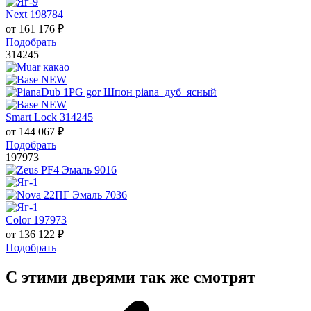
Next 198784
от
161 176
₽
Подобрать
314245
Smart Lock 314245
от
144 067
₽
Подобрать
197973
Color 197973
от
136 122
₽
Подобрать
С этими дверями так же смотрят