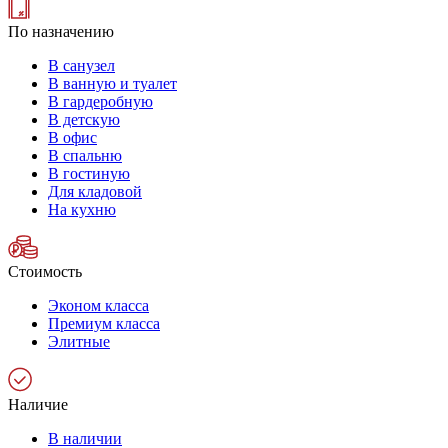
По назначению
В санузел
В ванную и туалет
В гардеробную
В детскую
В офис
В спальню
В гостиную
Для кладовой
На кухню
Стоимость
Эконом класса
Премиум класса
Элитные
Наличие
В наличии