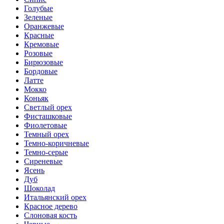
Голубые
Зеленые
Оранжевые
Красные
Кремовые
Розовые
Бирюзовые
Бордовые
Латте
Мокко
Коньяк
Светлый орех
Фисташковые
Фиолетовые
Темный орех
Темно-коричневые
Темно-серые
Сиреневые
Ясень
Дуб
Шоколад
Итальянский орех
Красное дерево
Слоновая кость