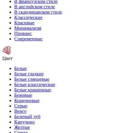
В французском стиле
В английском стиле
В скандинавском стиле
Классические
Красивые
Минимализм
Прованс
Современные
Цвет
Белые
Белые гладкие
Белые глянцевые
Белые классические
Белые крашенные
Бежевые
Коричневые
Серые
Венге
Беленый дуб
Капучино
Желтые
Синие