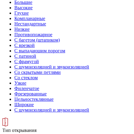
Большие
Высокие
Глухие
Компланарные
Нестандартные
Низкие
Противопожарное
С багетом (штапиком)
С врезкой
С выпадающим порогом
С патиной
С фрамугой
С шумоизоляцией и звукоизоляцией
Со скрытыми петлями
Со стеклом
Узкие
Филенчатое
Фрезерованные
Цельностеклянные
Широкие
С шумоизоляцией и звукоизоляцией
Тип открывания