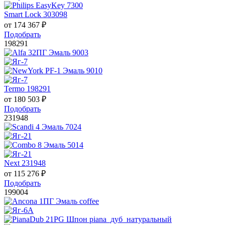
Smart Lock 303098
от
174 367
₽
Подобрать
198291
Termo 198291
от
180 503
₽
Подобрать
231948
Next 231948
от
115 276
₽
Подобрать
199004