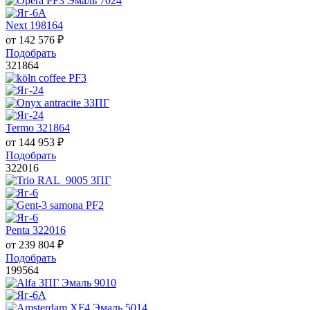
Next 198164
от
142 576
₽
Подобрать
321864
Termo 321864
от
144 953
₽
Подобрать
322016
Penta 322016
от
239 804
₽
Подобрать
199564