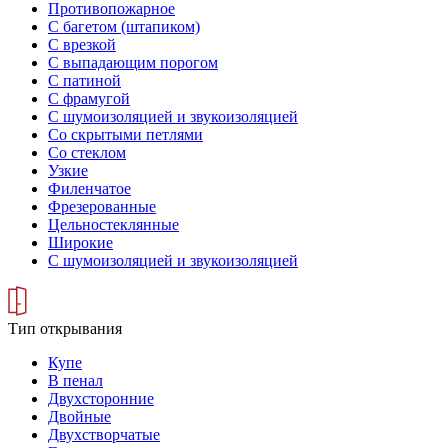
Противопожарное
С багетом (штапиком)
С врезкой
С выпадающим порогом
С патиной
С фрамугой
С шумоизоляцией и звукоизоляцией
Со скрытыми петлями
Со стеклом
Узкие
Филенчатое
Фрезерованные
Цельностеклянные
Широкие
С шумоизоляцией и звукоизоляцией
Тип открывания
Купе
В пенал
Двухсторонние
Двойные
Двухстворчатые