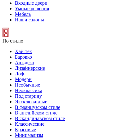
Входные двери
Умные решения
Мебель
Наши салоны
По стилю
Хай-тек
Барокко
Арт-деко
Дизайнерские
Лофт
Модерн
Необычные
Неоклассика
Под старину
Эксклюзивные
В французском стиле
В английском стиле
В скандинавском стиле
Классические
Красивые
Минимализм