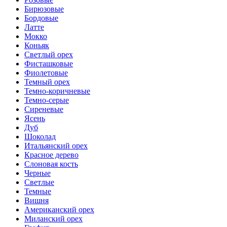
Бирюзовые
Бордовые
Латте
Мокко
Коньяк
Светлый орех
Фисташковые
Фиолетовые
Темный орех
Темно-коричневые
Темно-серые
Сиреневые
Ясень
Дуб
Шоколад
Итальянский орех
Красное дерево
Слоновая кость
Черные
Светлые
Темные
Вишня
Американский орех
Миланский орех