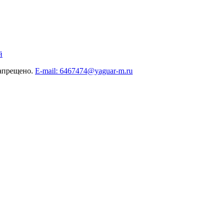
й
запрещено.
E-mail: 6467474@yaguar-m.ru