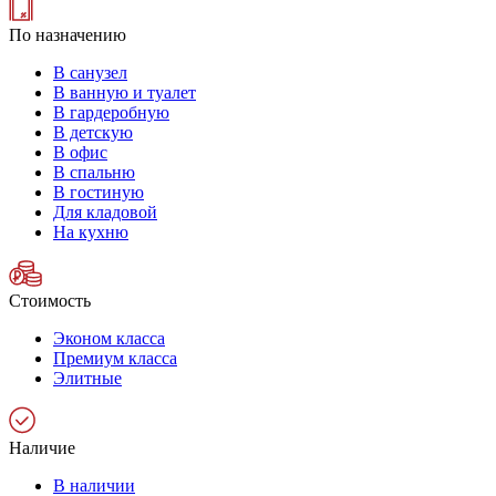
По назначению
В санузел
В ванную и туалет
В гардеробную
В детскую
В офис
В спальню
В гостиную
Для кладовой
На кухню
Стоимость
Эконом класса
Премиум класса
Элитные
Наличие
В наличии