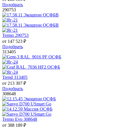
Подобрать
290753
Termo 290753
от
147 523
₽
Подобрать
313405
Trend 313405
от
213 307
₽
Подобрать
308648
Termo Evo 308648
от
388 189
₽