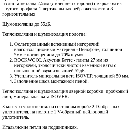
из листа металла 2,5мм (с внешней стороны) c каркасом из
гнутого профиля. 2 вертикальных ребра жесткости и 8
горизонтальных.
Шумоизоляция до 55дБ.
Теплоизоляция и шумоизоляция полотна:
Фольгированный вспененный негорючий
влагоизоляционный материал «Пенофол», толщиной
5мм с поглощением до 70% шумов.
ROCKWOOL Акустик Баттс - плиты 27 мм из
негорючей, экологически чистой каменной ваты с
повышенной звукоизоляцией 55дБ.
Утеплитель минеральная вата ISOVER толщиной 50 мм.
Заполнение швов монтажной пеной.
Теплоизоляция и шумоизоляция дверной коробки: пробковый
лист, минеральная вата ISOVER.
3 контура уплотнения: на составном коробе 2 D-образных
уплотнителя, на полотне 1 V-образный нейлоновый
уплотнитель.
Итальянские петли на подшипниках.