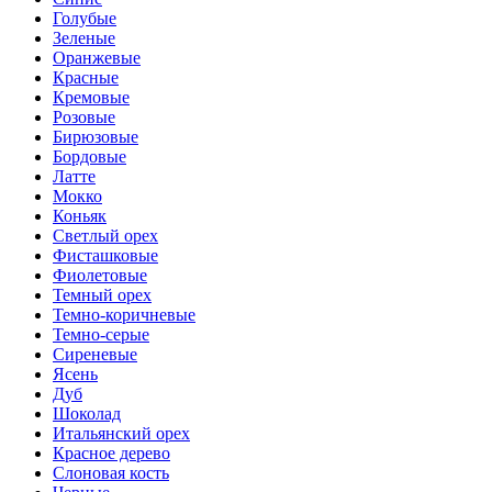
Голубые
Зеленые
Оранжевые
Красные
Кремовые
Розовые
Бирюзовые
Бордовые
Латте
Мокко
Коньяк
Светлый орех
Фисташковые
Фиолетовые
Темный орех
Темно-коричневые
Темно-серые
Сиреневые
Ясень
Дуб
Шоколад
Итальянский орех
Красное дерево
Слоновая кость