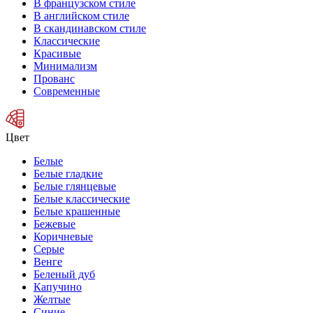
В французском стиле
В английском стиле
В скандинавском стиле
Классические
Красивые
Минимализм
Прованс
Современные
Цвет
Белые
Белые гладкие
Белые глянцевые
Белые классические
Белые крашенные
Бежевые
Коричневые
Серые
Венге
Беленый дуб
Капучино
Желтые
Синие