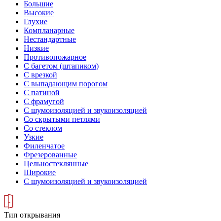
Большие
Высокие
Глухие
Компланарные
Нестандартные
Низкие
Противопожарное
С багетом (штапиком)
С врезкой
С выпадающим порогом
С патиной
С фрамугой
С шумоизоляцией и звукоизоляцией
Со скрытыми петлями
Со стеклом
Узкие
Филенчатое
Фрезерованные
Цельностеклянные
Широкие
С шумоизоляцией и звукоизоляцией
Тип открывания