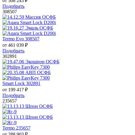
от
508 243
₽
Подобрать
308507
Termo Evo 308507
от
461 039
₽
Подобрать
302891
Smart Lock 302891
от
199 417
₽
Подобрать
235657
Termo 235657
от
288 903
₽