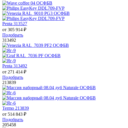
Penta 313527
от
305 914
₽
Подобрать
313492
Penta 313492
от
271 414
₽
Подобрать
213839
Termo 213839
от
514 843
₽
Подобрать
205458