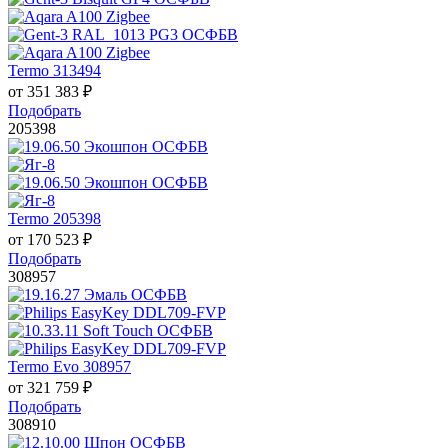
Termo 313494
от
351 383
₽
Подобрать
205398
Termo 205398
от
170 523
₽
Подобрать
308957
Termo Evo 308957
от
321 759
₽
Подобрать
308910