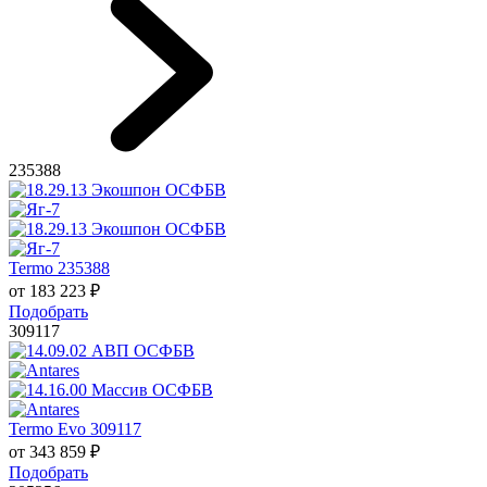
235388
Termo 235388
от
183 223
₽
Подобрать
309117
Termo Evo 309117
от
343 859
₽
Подобрать