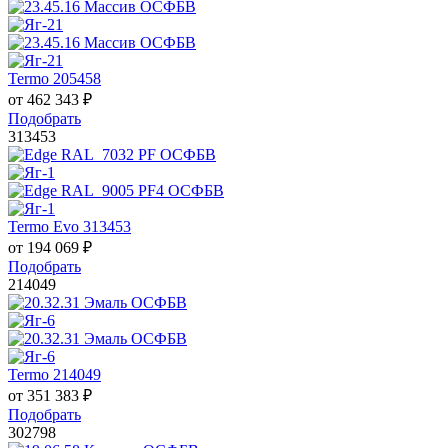
Termo 205458
от
462 343
₽
Подобрать
313453
Termo Evo 313453
от
194 069
₽
Подобрать
214049
Termo 214049
от
351 383
₽
Подобрать
302798