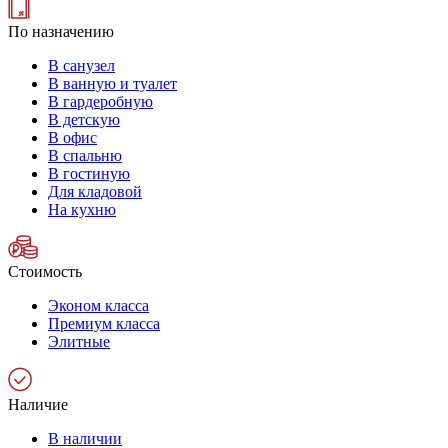
По назначению
В санузел
В ванную и туалет
В гардеробную
В детскую
В офис
В спальню
В гостиную
Для кладовой
На кухню
Стоимость
Эконом класса
Премиум класса
Элитные
Наличие
В наличии