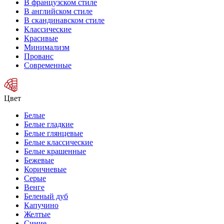
В французском стиле
В английском стиле
В скандинавском стиле
Классические
Красивые
Минимализм
Прованс
Современные
Цвет
Белые
Белые гладкие
Белые глянцевые
Белые классические
Белые крашенные
Бежевые
Коричневые
Серые
Венге
Беленый дуб
Капучино
Желтые
Синие