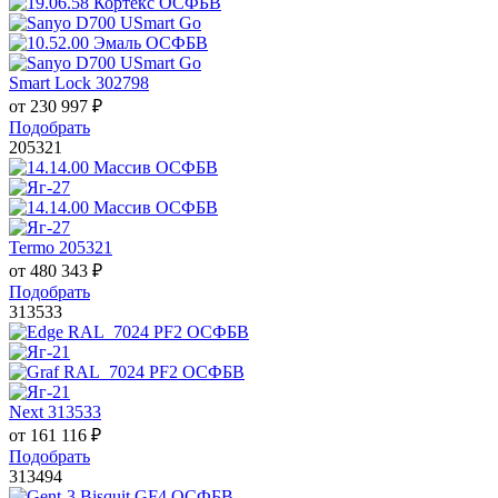
Smart Lock 302798
от
230 997
₽
Подобрать
205321
Termo 205321
от
480 343
₽
Подобрать
313533
Next 313533
от
161 116
₽
Подобрать
313494