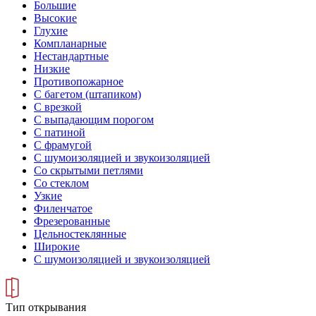
Большие
Высокие
Глухие
Компланарные
Нестандартные
Низкие
Противопожарное
С багетом (штапиком)
С врезкой
С выпадающим порогом
С патиной
С фрамугой
С шумоизоляцией и звукоизоляцией
Со скрытыми петлями
Со стеклом
Узкие
Филенчатое
Фрезерованные
Цельностеклянные
Широкие
С шумоизоляцией и звукоизоляцией
Тип открывания