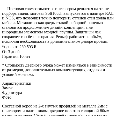
— Цветовая совместимость с интерьером решается на этапе
подбора эмали: матовая SoftTouch выпускается в палитре RAL
и NCS, что позволяет точно повторить оттенок стен холла или
мебели. Металлическая дверь с такой наборной панелью
становится продолжением дизайн-концепции, а не
инородным элементом входной группы. Защитный лак
сохраняет тон без выгорания. Рельеф работает на объём,
исключая необходимость в дополнительном декоре проёма.
*цена от:
230 593 ₽
От 3 дней
Гарантия 10 лет
* Стоимость дверного блока может изменяться в зависимости
от размеров, дополнительных комплектующих, отделки и
условий монтажа.
Характеристики
Замок
Фурнитура
Фото
Составной короб из 2-х гнутых профилей из металла 2мм с
притвором и наличником, дверное полотно толщиной 80мм
из листа металла 2,5мм (с внешней стороны) c каркасом из