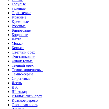
Голубые
Зеленые
Оранжевые
Красные
Кремовые
Розовые
Бирюзовые
Бордовые
Латте
Мокко
Коньяк
Светлый орех
Фисташковые
Фиолетовые
Темный орех
Темно-коричневые
Темно-серые
Сиреневые
Ясень
Дуб
Шоколад
Итальянский орех
Красное дерево
Слоновая кость